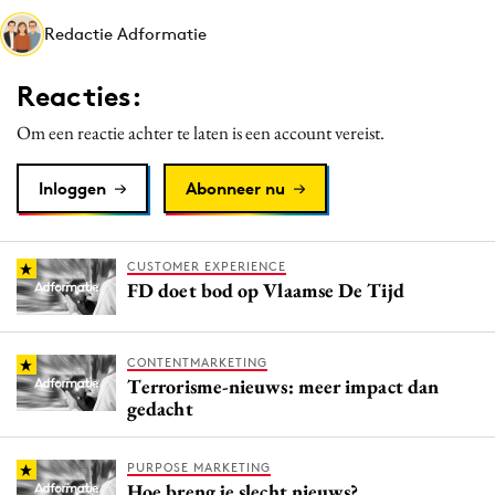
Media
Redactie Adformatie
Merkstrategie
Reacties:
PR
Programmatic
Om een reactie achter te laten is een account vereist.
Purpose Marketing
Inloggen
Abonneer nu
Reputatie & crisis
CUSTOMER EXPERIENCE
FD doet bod op Vlaamse De Tijd
CONTENTMARKETING
Terrorisme-nieuws: meer impact dan
gedacht
PURPOSE MARKETING
Hoe breng je slecht nieuws?