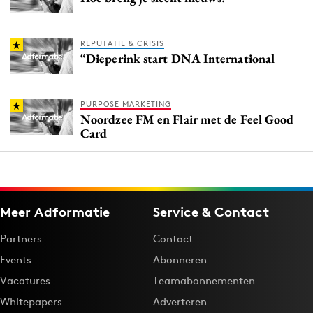
REPUTATIE & CRISIS
“Dieperink start DNA International
PURPOSE MARKETING
Noordzee FM en Flair met de Feel Good
Card
Meer Adformatie
Service & Contact
Partners
Contact
Events
Abonneren
Vacatures
Teamabonnementen
Whitepapers
Adverteren