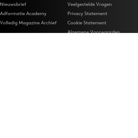
Nieuwsbrief
Veelgestelde Vragen
Adformatie Academy
Privacy Statement
Volledig Magazine Archief
Cookie Statement
Algemene Voorwaarden
Onze app
Maak Adformatie.nl je
Google-favoriet
Privacyinstellingen
Download de
Adformatie Nieuws App