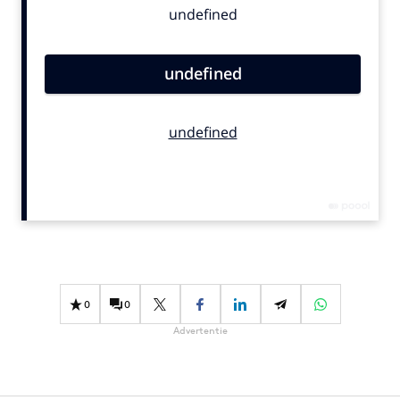
Bureaus
Campagnes
Carriere
Contentmarketing
Craft
Customer Experience
Data & Insights
Design
Digital transformation
Diversiteit
Effectiviteit
0
0
Gedragsverandering
Advertentie
Influencer marketing
Interne communicatie
Martech