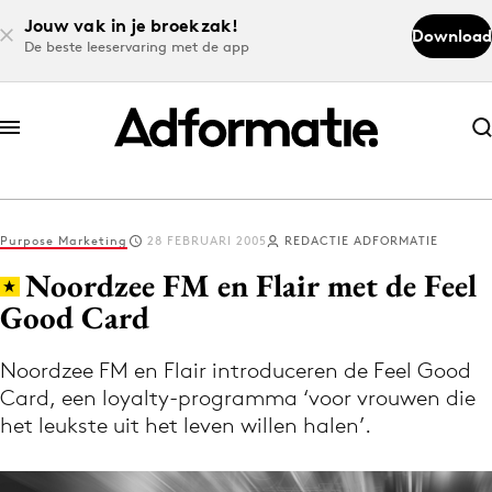
Jouw vak in je broekzak!
Download
De beste leeservaring met de app
Abonneer nu
Abonneer nu
Purpose Marketing
28 FEBRUARI 2005
REDACTIE ADFORMATIE
Log in
Noordzee FM en Flair met de Feel
Good Card
Download de app
Volg het laatste nieuws via de Adformatie
Noordzee FM en Flair introduceren de Feel Good
Card, een loyalty-programma ‘voor vrouwen die
Nieuws app
het leukste uit het leven willen halen’.