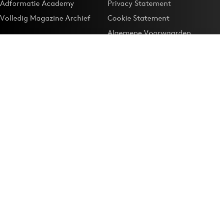
Adformatie Academy
Privacy Statement
Volledig Magazine Archief
Cookie Statement
Algemene Voorwaarden
Onze app
Maak Adformatie.nl je
Google-favoriet
Privacyinstellingen
Download de
Adformatie Nieuws App