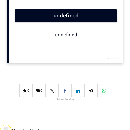
Bureaus
Campagnes
Carriere
Contentmarketing
Craft
Customer Experience
Data & Insights
Design
Digital transformation
Diversiteit
0
0
Effectiviteit
Advertentie
Gedragsverandering
Influencer marketing
Interne communicatie
Martech