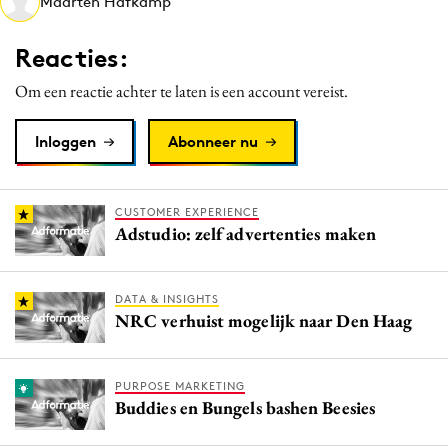
Maarten Hafkamp
Media
Merkstrategie
Reacties:
PR
Om een reactie achter te laten is een account vereist.
Programmatic
Purpose Marketing
Inloggen
Abonneer nu
Reputatie & crisis
CUSTOMER EXPERIENCE
Adstudio: zelf advertenties maken
DATA & INSIGHTS
NRC verhuist mogelijk naar Den Haag
PURPOSE MARKETING
Buddies en Bungels bashen Beesies