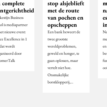
n complete
stop alsjeblieft
m
antgerichtheid
met de route
n
van pochen en
e
kestijn Business
opscheppen
i
ol is mediapartner
het nieuwe event:
Een bank beweert de
Nu
ce Excellence in 1
twee grootste
me
dat wordt
wereldproblemen,
en
ganiseerd door
geweld en honger, te
bes
omerTalk
gaan oplossen, maar
fu
vertelt niet hoe.
oo
Onsmakelijke
borstklopperij,…