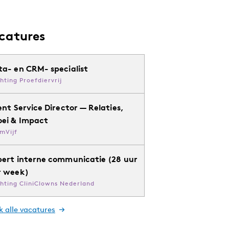
catures
ta- en CRM- specialist
chting Proefdiervrij
ent Service Director — Relaties,
oei & Impact
mVijf
pert interne communicatie (28 uur
r week)
chting CliniClowns Nederland
k alle vacatures