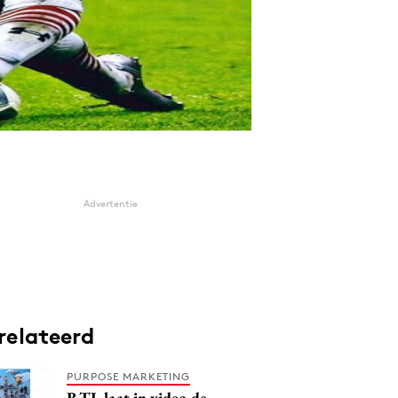
Advertentie
relateerd
PURPOSE MARKETING
RTL laat in video de