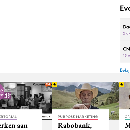
Ev
Da
2 o
CM
13 
Beki
ERTORIAL
PURPOSE MARKETING
CR
rken aan
Rabobank,
M