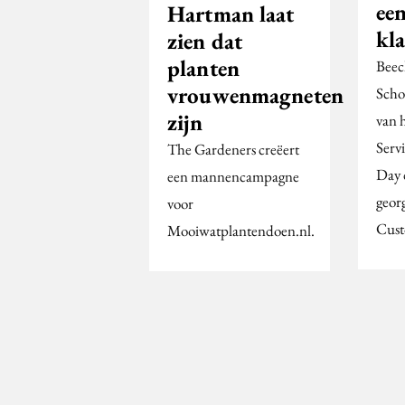
ee
Hartman laat
kl
zien dat
planten
Beec
vrouwenmagneten
Scho
zijn
van 
Servi
The Gardeners creëert
Day 
een mannencampagne
geor
voor
Cust
Mooiwatplantendoen.nl.