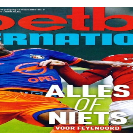
Programmatic
ering
Purpose Marketing
keting
Reputatie & crisis
nicatie