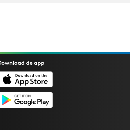
Download de
app