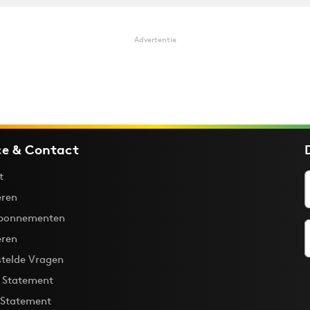
Advertentie
ce & Contact
t
ren
bonnementen
eren
stelde Vragen
y Statement
 Statement