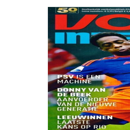
Carriere
Effectiviteit
Contentmarketing
Gedragsverand
Craft
Influencer mar
Customer Experience
Interne commu
Data & Insights
Martech