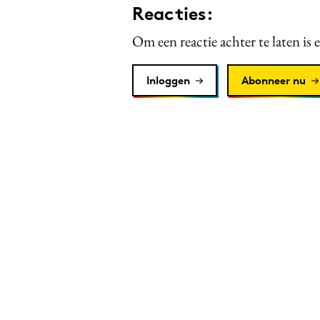
Reacties:
Om een reactie achter te laten is 
Inloggen
Abonneer nu