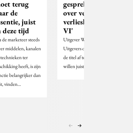
oet terug
gesprekken
aar de
over verkoop
ssentie, juist
verlieslijdend
n deze tijd
VI'
 de marketeer steeds
Uitgever WPG
er ­middelen, ­kanalen
Uitgevers ontkent van
 technieken ter
de titel af te willen. 'We
chikking heeft, is zijn
willen juist vooruit.'
nctie belangrijker dan
it, vinden…