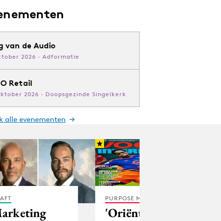
enementen
g van de Audio
ktober 2026 · Adformatie
O Retail
oktober 2026 · Doopsgezinde Singelkerk
jk alle evenementen
AFT
PURPOSE MARKETING
arketing
'Oriënterende