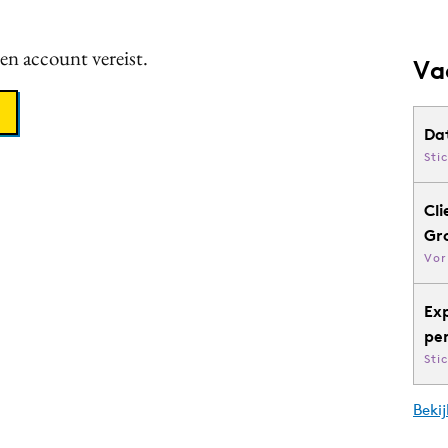
een account vereist.
Va
Da
Sti
Cli
Gr
Vor
Ex
pe
Sti
Bekij