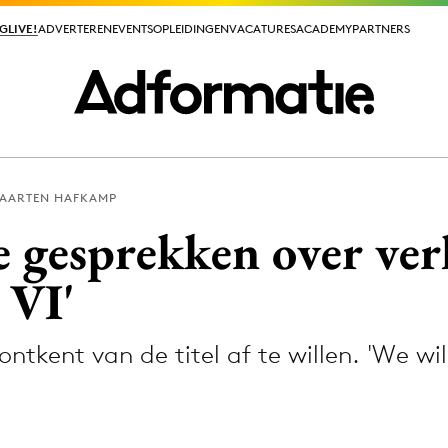
GLIVE!
GLIVE!
ADVERTEREN
ADVERTEREN
EVENTS
EVENTS
OPLEIDINGEN
OPLEIDINGEN
VACATURES
VACATURES
ACADEMY
ACADEMY
PARTNERS
PARTNERS
AARTEN HAFKAMP
ieuws app
e gesprekken over ve
 VI'
tkent van de titel af te willen. 'We will
Media
ormation
Merkstrategie
PR