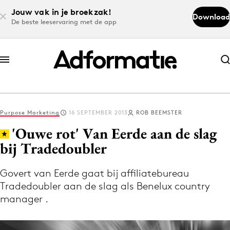
Jouw vak in je broekzak!
Download
De beste leeservaring met de app
Abonneer nu
Abonneer nu
Purpose Marketing
16 SEPTEMBER 2013
ROB BEEMSTER
Log in
'Ouwe rot' Van Eerde aan de slag
bij Tradedoubler
Download de app
Volg het laatste nieuws via de Adformatie
Govert van Eerde gaat bij affiliatebureau
Tradedoubler aan de slag als Benelux country
Nieuws app
manager .