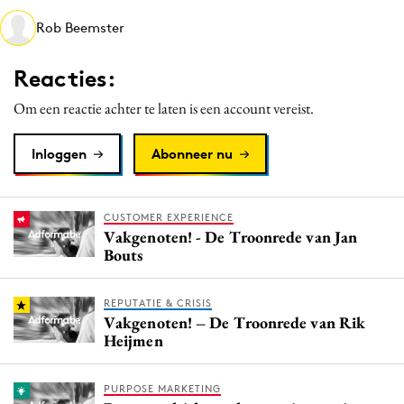
Media
Rob Beemster
Merkstrategie
Reacties:
PR
Programmatic
Om een reactie achter te laten is een account vereist.
Purpose Marketing
Inloggen
Abonneer nu
Reputatie & crisis
CUSTOMER EXPERIENCE
Vakgenoten! - De Troonrede van Jan
Bouts
REPUTATIE & CRISIS
Vakgenoten! – De Troonrede van Rik
Heijmen
PURPOSE MARKETING