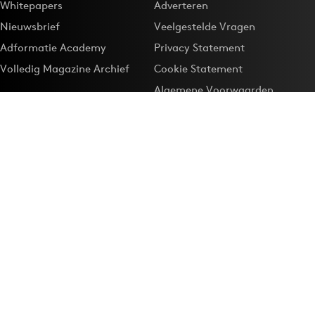
Whitepapers
Adverteren
Nieuwsbrief
Veelgestelde Vragen
Adformatie Academy
Privacy Statement
Volledig Magazine Archief
Cookie Statement
Algemene Voorwaarden
Onze app
Maak Adformatie.nl je
Google-favoriet
Privacyinstellingen
Download de
Adformatie Nieuws App