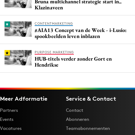
Bruna multichannel strategie start in..
Klazinaveen
CONTENTMARKETING
#AIA13 Concept van de Week - i-Lusio:
spookbeelden leven inblazen
PURPOSE MARKETING
HUB-titels verder zonder Gort en
Hendrikse
Meer Adformatie
Service & Contact
Partners
Contact
Events
Abonneren
Vacatures
Teamabonnementen