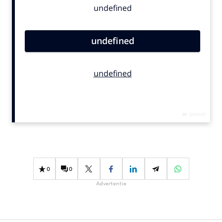
Bureaus
Campagnes
Carriere
Contentmarketing
Craft
Customer Experience
Data & Insights
Design
Digital transformation
Diversiteit
Effectiviteit
0
0
Gedragsverandering
Advertentie
Influencer marketing
Interne communicatie
Martech