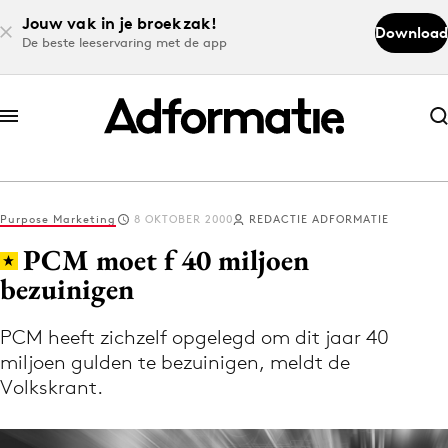
Jouw vak in je broekzak!
Download
De beste leeservaring met de app
Abonneer nu
Abonneer nu
Purpose Marketing
8 OKTOBER 2000
REDACTIE ADFORMATIE
Log in
PCM moet f 40 miljoen
bezuinigen
Download de app
Volg het laatste nieuws via de Adformatie
PCM heeft zichzelf opgelegd om dit jaar 40
miljoen gulden te bezuinigen, meldt de
Nieuws app
Volkskrant.