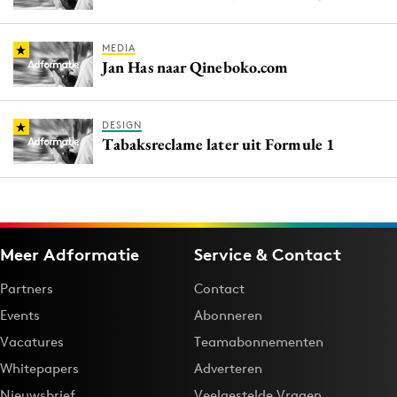
MEDIA
Jan Has naar Qineboko.com
DESIGN
Tabaksreclame later uit Formule 1
Meer Adformatie
Service & Contact
Partners
Contact
Events
Abonneren
Vacatures
Teamabonnementen
Whitepapers
Adverteren
Nieuwsbrief
Veelgestelde Vragen