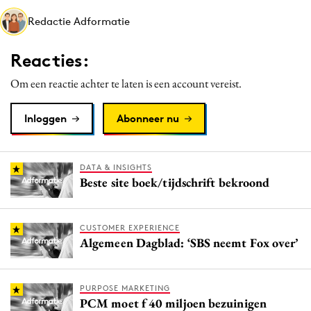
Media
Redactie Adformatie
Merkstrategie
Reacties:
PR
Programmatic
Om een reactie achter te laten is een account vereist.
Purpose Marketing
Inloggen
Abonneer nu
Reputatie & crisis
DATA & INSIGHTS
Beste site boek/tijdschrift bekroond
CUSTOMER EXPERIENCE
Algemeen Dagblad: ‘SBS neemt Fox over’
PURPOSE MARKETING
PCM moet f 40 miljoen bezuinigen