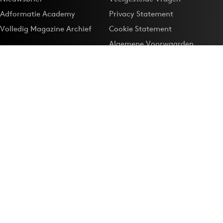
Adformatie Academy
Privacy Statement
Volledig Magazine Archief
Cookie Statement
Algemene Voorwaarden
Onze app
Maak Adformatie.nl je
Google-favoriet
Privacyinstellingen
Download de
Adformatie Nieuws App