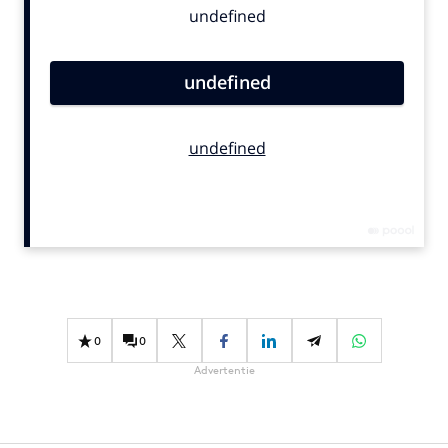
Bureaus
Campagnes
Carriere
Contentmarketing
Craft
Customer Experience
Data & Insights
Design
Digital transformation
Diversiteit
Effectiviteit
0
0
Gedragsverandering
Advertentie
Influencer marketing
Interne communicatie
Martech