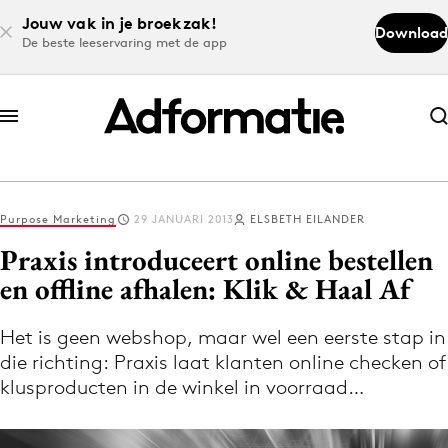
Jouw vak in je broekzak!
Download
De beste leeservaring met de app
Abonneer nu
Abonneer nu
Purpose Marketing
29 JANUARI 2013
ELSBETH EILANDER
Log in
Praxis introduceert online bestellen
en offline afhalen: Klik & Haal Af
Download de app
Volg het laatste nieuws via de Adformatie
Het is geen webshop, maar wel een eerste stap in
die richting: Praxis laat klanten online checken of
Nieuws app
klusproducten in de winkel in voorraad…