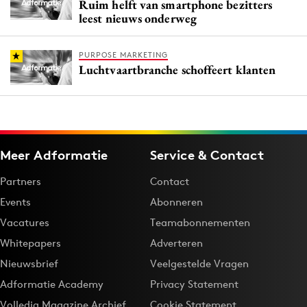
Ruim helft van smartphone bezitters
leest nieuws onderweg
PURPOSE MARKETING
Luchtvaartbranche schoffeert klanten
Meer Adformatie
Service & Contact
Partners
Contact
Events
Abonneren
Vacatures
Teamabonnementen
Whitepapers
Adverteren
Nieuwsbrief
Veelgestelde Vragen
Adformatie Academy
Privacy Statement
Volledig Magazine Archief
Cookie Statement