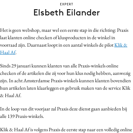
EXPERT
Bureaus
Elsbeth Eilander
Campagnes
Carriere
Het is geen webshop, maar wel een eerste stap in die richting: Praxis
Contentmarketing
laat klanten online checken of klusproducten in de winkel in
Craft
voorraad zijn. Daarnaast loopt in een aantal winkels de pilot
Klik &
Customer Experience
Haal Af
.
Data & Insights
Sinds 29 januari kunnen klanten van alle Praxis-winkels online
Design
checken of de artikelen die zij voor hun klus nodig hebben, aanwezig
Digital transformation
zijn. In acht Amsterdamse Praxis-winkels kunnen klanten bovendien
Diversiteit
hun artikelen laten klaarleggen en gebruik maken van de service Klik
Effectiviteit
& Haal Af.
Gedragsverandering
In de loop van dit voorjaar zal Praxis deze dienst gaan aanbieden bij
Influencer marketing
alle 139 Praxis-winkels.
Interne communicatie
Klik & Haal Af is volgens Praxis de eerste stap naar een volledig online
Martech