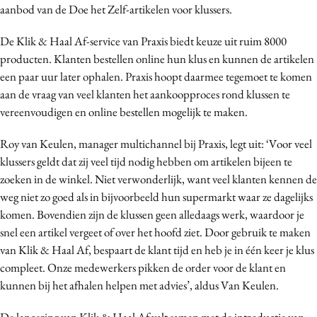
aanbod van de Doe het Zelf-artikelen voor klussers.
Media
Merkstrategie
De Klik & Haal Af-service van Praxis biedt keuze uit ruim 8000
PR
producten. Klanten bestellen online hun klus en kunnen de artikelen
een paar uur later ophalen. Praxis hoopt daarmee tegemoet te komen
Programmatic
aan de vraag van veel klanten het aankoopproces rond klussen te
Purpose Marketing
vereenvoudigen en online bestellen mogelijk te maken.
Reputatie & crisis
Roy van Keulen, manager multichannel bij Praxis, legt uit: ‘Voor veel
klussers geldt dat zij veel tijd nodig hebben om artikelen bijeen te
zoeken in de winkel. Niet verwonderlijk, want veel klanten kennen de
weg niet zo goed als in bijvoorbeeld hun supermarkt waar ze dagelijks
komen. Bovendien zijn de klussen geen alledaags werk, waardoor je
snel een artikel vergeet of over het hoofd ziet. Door gebruik te maken
van Klik & Haal Af, bespaart de klant tijd en heb je in één keer je klus
compleet. Onze medewerkers pikken de order voor de klant en
kunnen bij het afhalen helpen met advies’, aldus Van Keulen.
De lancering van Klik & Haal Af valt samen met de introductie van