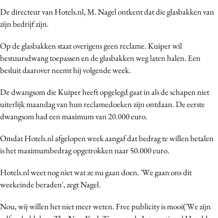
Media
De directeur van Hotels.nl, M. Nagel ontkent dat die glasbakken van
zijn bedrijf zijn.
Merkstrategie
PR
Op de glasbakken staat overigens geen reclame. Kuiper wil
Programmatic
bestuursdwang toepassen en de glasbakken weg laten halen. Een
Purpose Marketing
besluit daarover neemt hij volgende week.
Reputatie & crisis
De dwangsom die Kuiper heeft opgelegd gaat in als de schapen niet
uiterlijk maandag van hun reclamedoeken zijn ontdaan. De eerste
dwangsom had een maximum van 20.000 euro.
Omdat Hotels.nl afgelopen week aangaf dat bedrag te willen betalen
is het maximumbedrag opgetrokken naar 50.000 euro.
Hotels.nl weet nog niet wat ze nu gaan doen. 'We gaan ons dit
weekeinde beraden', zegt Nagel.
Nou, wij willen het niet meer weten. Free publicity is mooi('We zijn