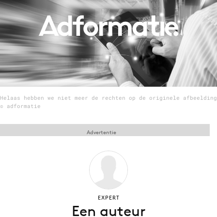
Menu
Home
9 sept: GenAI-training
12 nov: MarketingLive!
Helaas hebben we niet meer de rechten op de originele afbeelding
Adverteren
© adformatie
Events
Opleidingen
Advertentie
Vacatures
Academy
Partners
Topics
EXPERT
Een auteur
Artificial Intelligence