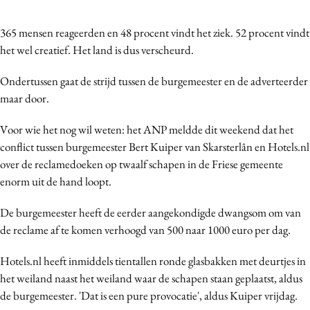
Bureaus
365 mensen reageerden en 48 procent vindt het ziek. 52 procent vindt
Campagnes
het wel creatief. Het land is dus verscheurd.
Carriere
Contentmarketing
Ondertussen gaat de strijd tussen de burgemeester en de adverteerder
Craft
maar door.
Customer Experience
Voor wie het nog wil weten: het ANP meldde dit weekend dat het
Data & Insights
conflict tussen burgemeester Bert Kuiper van Skarsterlân en Hotels.nl
Design
over de reclamedoeken op twaalf schapen in de Friese gemeente
Digital transformation
enorm uit de hand loopt.
Diversiteit
De burgemeester heeft de eerder aangekondigde dwangsom om van
Effectiviteit
de reclame af te komen verhoogd van 500 naar 1000 euro per dag.
Gedragsverandering
Hotels.nl heeft inmiddels tientallen ronde glasbakken met deurtjes in
Influencer marketing
het weiland naast het weiland waar de schapen staan geplaatst, aldus
Interne communicatie
de burgemeester. 'Dat is een pure provocatie', aldus Kuiper vrijdag.
Martech