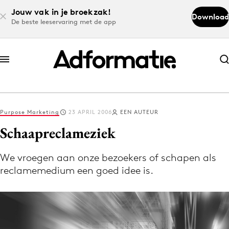
Jouw vak in je broekzak!
Download
De beste leeservaring met de app
Abonneer nu
Abonneer nu
Purpose Marketing
23 APRIL 2006
EEN AUTEUR
Log in
Schaapreclameziek
We vroegen aan onze bezoekers of schapen als
Download de app
reclamemedium een goed idee is.
Volg het laatste nieuws via de Adformatie
Nieuws app