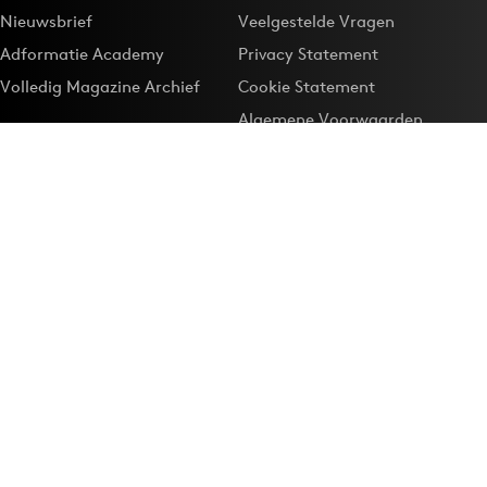
Nieuwsbrief
Veelgestelde Vragen
Adformatie Academy
Privacy Statement
Volledig Magazine Archief
Cookie Statement
Algemene Voorwaarden
Onze app
Maak Adformatie.nl je
Google-favoriet
Privacyinstellingen
Download de
Adformatie Nieuws App