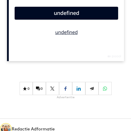
Bureaus
Campagnes
Carriere
Contentmarketing
Craft
Customer Experience
Data & Insights
Design
Digital transformation
Diversiteit
0
0
Effectiviteit
Advertentie
Gedragsverandering
Influencer marketing
Interne communicatie
Martech
Redactie Adformatie