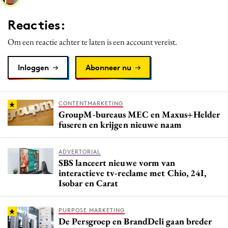
Media
Reacties:
Merkstrategie
Om een reactie achter te laten is een account vereist.
PR
Programmatic
Inloggen
Abonneer nu
Purpose Marketing
Reputatie & crisis
CONTENTMARKETING
GroupM-bureaus MEC en Maxus+Helder
fuseren en krijgen nieuwe naam
ADVERTORIAL
SBS lanceert nieuwe vorm van
interactieve tv-reclame met Chio, 24I,
Isobar en Carat
PURPOSE MARKETING
De Persgroep en BrandDeli gaan breder