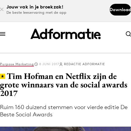
Jouw vak in je broekzak!
Download
De beste leeservaring met de app
Abonneer nu
Abonneer nu
Purpose Marketing
8 JUNI 2017
REDACTIE ADFORMATIE
Log in
Tim Hofman en Netflix zijn de
grote winnaars van de social awards
2017
Download de app
Volg het laatste nieuws via de Adformatie
Ruim 160 duizend stemmen voor vierde editie De
Nieuws app
Beste Social Awards