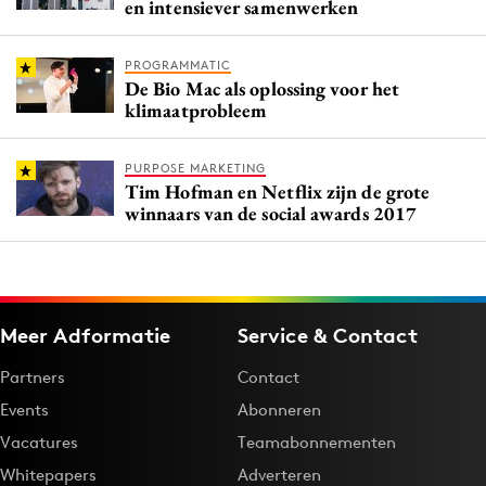
en intensiever samenwerken
PROGRAMMATIC
De Bio Mac als oplossing voor het
klimaatprobleem
PURPOSE MARKETING
Tim Hofman en Netflix zijn de grote
winnaars van de social awards 2017
Meer Adformatie
Service & Contact
Partners
Contact
Events
Abonneren
Vacatures
Teamabonnementen
Whitepapers
Adverteren