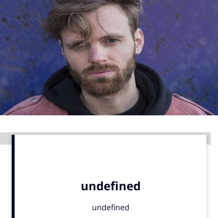
Menu
Home
9 sept: GenAI-training
12 nov: MarketingLive!
Adverteren
Events
Opleidingen
Advertentie
Vacatures
Academy
Partners
Topics
Artificial Intelligence