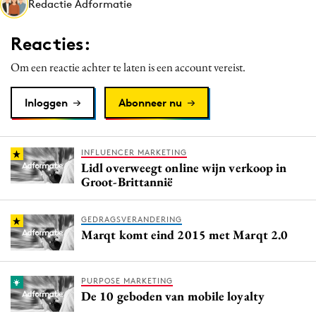
Redactie Adformatie
Media
Merkstrategie
Reacties:
PR
Om een reactie achter te laten is een account vereist.
Programmatic
Purpose Marketing
Inloggen
Abonneer nu
Reputatie & crisis
INFLUENCER MARKETING
Lidl overweegt online wijn verkoop in
Groot-Brittannië
GEDRAGSVERANDERING
Marqt komt eind 2015 met Marqt 2.0
PURPOSE MARKETING
De 10 geboden van mobile loyalty