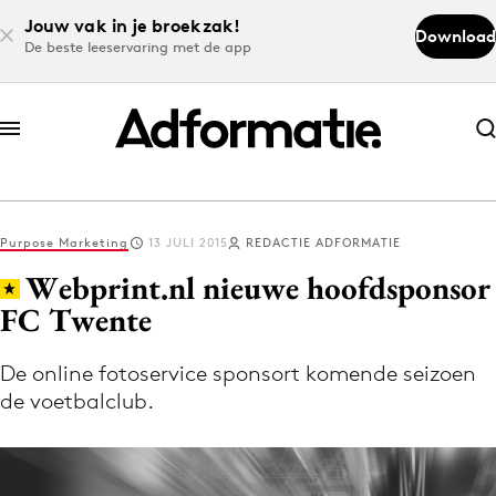
Jouw vak in je broekzak!
Download
De beste leeservaring met de app
Abonneer nu
Abonneer nu
Purpose Marketing
13 JULI 2015
REDACTIE ADFORMATIE
Log in
Webprint.nl nieuwe hoofdsponsor
FC Twente
Download de app
Volg het laatste nieuws via de Adformatie
De online fotoservice sponsort komende seizoen
de voetbalclub.
Nieuws app