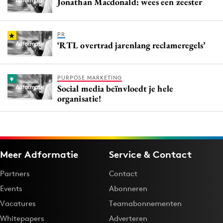
Jonathan Macdonald: wees een zeester
PR
‘RTL overtrad jarenlang reclameregels’
PURPOSE MARKETING
Social media beïnvloedt je hele
organisatie!
Meer Adformatie
Service & Contact
Partners
Contact
Events
Abonneren
Vacatures
Teamabonnementen
Whitepapers
Adverteren