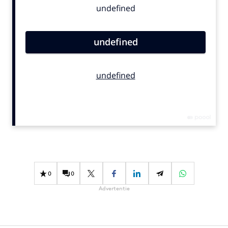
Bureaus
Campagnes
Carriere
Contentmarketing
Craft
Customer Experience
Data & Insights
Design
Digital transformation
Diversiteit
Effectiviteit
0
0
Gedragsverandering
Advertentie
Influencer marketing
Interne communicatie
Martech