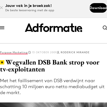
Jouw vak in je broekzak!
Download
De beste leeservaring met de app
Abonneer nu
Abonneer nu
Purpose Marketing
13 OKTOBER 2009
RODERICK MIRANDE
Log in
Wegvallen DSB Bank strop voor
tv-exploitanten
Download de app
Volg het laatste nieuws via de Adformatie
Met het faillisement van DSB verdwijnt naar
schatting 10 miljoen euro netto mediabudget uit
Nieuws app
de markt.