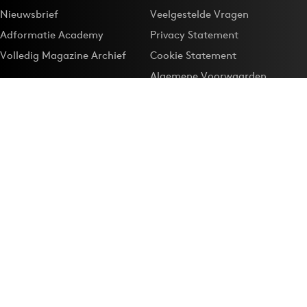
Nieuwsbrief
Veelgestelde Vragen
Adformatie Academy
Privacy Statement
Volledig Magazine Archief
Cookie Statement
Algemene Voorwaarden
Onze app
Maak Adformatie.nl je
Google-favoriet
Privacyinstellingen
Download de
Adformatie Nieuws App