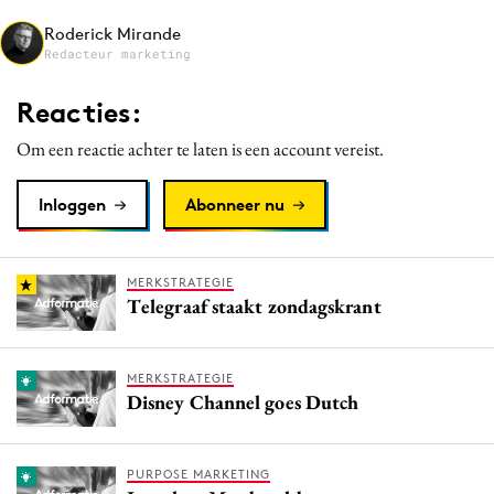
Media
Roderick Mirande
Redacteur marketing
Merkstrategie
PR
Reacties:
Programmatic
Om een reactie achter te laten is een account vereist.
Purpose Marketing
Reputatie & crisis
Inloggen
Abonneer nu
MERKSTRATEGIE
Telegraaf staakt zondagskrant
MERKSTRATEGIE
Disney Channel goes Dutch
PURPOSE MARKETING