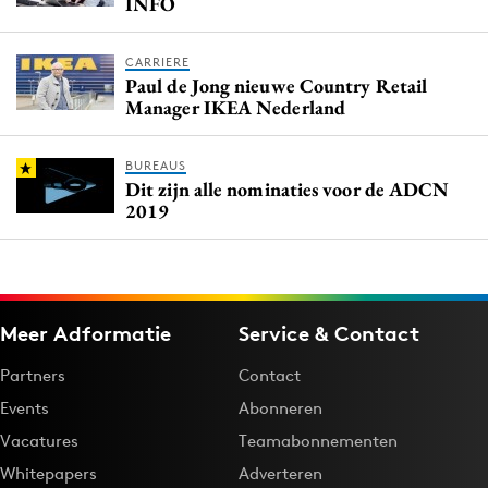
INFO
CARRIERE
Paul de Jong nieuwe Country Retail
Manager IKEA Nederland
BUREAUS
Dit zijn alle nominaties voor de ADCN
2019
Meer Adformatie
Service & Contact
Partners
Contact
Events
Abonneren
Vacatures
Teamabonnementen
Whitepapers
Adverteren