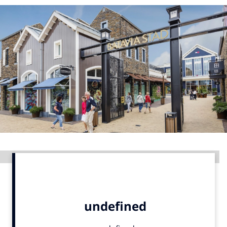
Menu
Home
9 sept: GenAI-training
12 nov: MarketingLive!
Adverteren
Events
Opleidingen
Vacatures
Advertentie
Academy
Partners
Topics
Artificial Intelligence