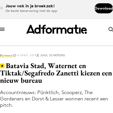
Jouw vak in je broekzak!
Download
De beste leeservaring met de app
Abonneer nu
Abonneer nu
Bureaus
4 APRIL 2019
JUUL SCHEPENS
Log in
Batavia Stad, Waternet en
Tiktak/Segafredo Zanetti kiezen een
nieuw bureau
Download de app
Volg het laatste nieuws via de Adformatie
Accountnieuws: Pünktlich, Scooperz, The
Nieuws app
Gardeners en Dorst & Lesser wonnen recent een
pitch.