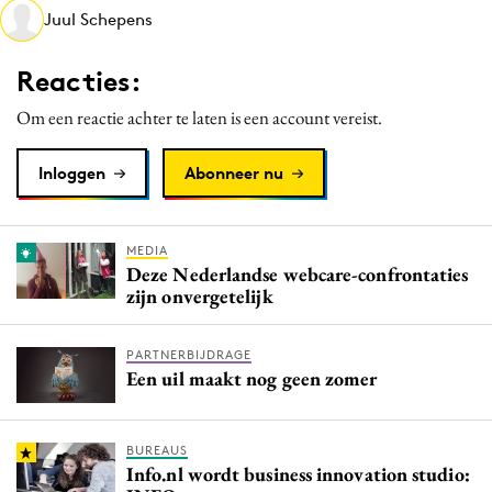
Juul Schepens
Media
Merkstrategie
Reacties:
PR
Om een reactie achter te laten is een account vereist.
Programmatic
Purpose Marketing
Inloggen
Abonneer nu
Reputatie & crisis
MEDIA
Deze Nederlandse webcare-confrontaties
zijn onvergetelijk
PARTNERBIJDRAGE
Een uil maakt nog geen zomer
BUREAUS
Info.nl wordt business innovation studio: