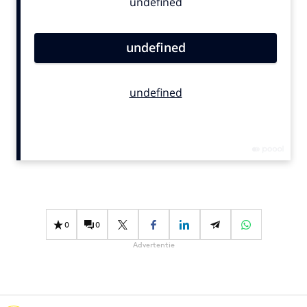
Bureaus
Campagnes
Carriere
Contentmarketing
Craft
Customer Experience
Data & Insights
Design
Digital transformation
Diversiteit
Effectiviteit
0
0
Gedragsverandering
Advertentie
Influencer marketing
Interne communicatie
Martech