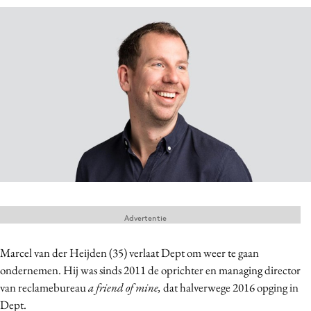
Menu
Home
9 sept: GenAI-training
12 nov: MarketingLive!
Adverteren
Events
Opleidingen
Vacatures
Advertentie
Academy
Partners
Marcel van der Heijden (35) verlaat Dept om weer te gaan
ondernemen. Hij was sinds 2011 de oprichter en managing director
Topics
van reclamebureau
a friend of mine,
dat
halverwege
2016 opging in
Artificial Intelligence
Dept.