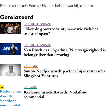
Media
Binnenkort maakt
Van der Heijden bekend wat hij gaat doen.
Merkstrategie
Gerelateerd
PR
PARTNERBIJDRAGE
Programmatic
''Niet de grootste wint, maar wie zich het
snelst aanpast"
Purpose Marketing
Reputatie & crisis
PARTNERBIJDRAGE
Van Pinch naar Apadmi: 'Nieuwsgierigheid is
belangrijker dan ervaring'
CARRIERE
Simon Neefjes wordt partner bij investeerder
Slingshot Ventures
BUREAUS
Reclamemuziek Awards: Vodafone
commercial