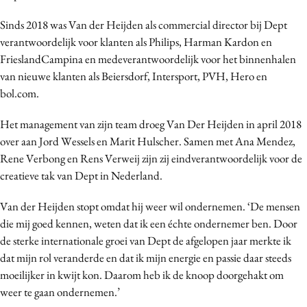
Bureaus
Sinds 2018 was Van der Heijden als commercial director bij Dept
Campagnes
verantwoordelijk voor klanten als Philips, Harman Kardon en
Carriere
FrieslandCampina en medeverantwoordelijk voor het binnenhalen
Contentmarketing
van nieuwe klanten als Beiersdorf, Intersport, PVH, Hero en
bol.com.
Craft
Customer Experience
Het management van zijn team droeg Van Der Heijden in april 2018
Data & Insights
over aan Jord Wessels en Marit Hulscher. Samen met Ana Mendez,
Design
Rene Verbong en Rens Verweij zijn zij eindverantwoordelijk voor de
creatieve tak van Dept in Nederland.
Digital transformation
Diversiteit
Van der Heijden stopt omdat hij weer wil ondernemen.
‘De mensen
Effectiviteit
die mij goed kennen, weten dat ik een échte ondernemer ben. Door
Gedragsverandering
de sterke internationale groei van Dept de afgelopen jaar merkte ik
dat mijn rol veranderde en dat ik mijn energie en passie daar steeds
Influencer marketing
moeilijker in kwijt kon. Daarom heb ik de knoop doorgehakt om
Interne communicatie
weer te gaan ondernemen.’
Martech