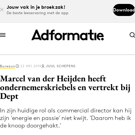
Jouw vak in je broekzak!
Download
De beste leeservaring met de app
Abonneer nu
Abonneer nu
Bureaus
22 MEI 2019
JUUL SCHEPENS
Log in
Marcel van der Heijden heeft
ondernemerskriebels en vertrekt bij
Dept
Download de app
Volg het laatste nieuws via de Adformatie
In zijn huidige rol als commercial director kan hij
Nieuws app
zijn 'energie en passie' niet kwijt. 'Daarom heb ik
de knoop doorgehakt.'