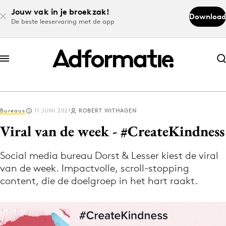
Jouw vak in je broekzak!
Download
De beste leeservaring met de app
Abonneer nu
Abonneer nu
Bureaus
11 JUNI 2021
ROBERT WITHAGEN
Log in
Viral van de week - #CreateKindness
Social media bureau Dorst & Lesser kiest de viral
Download de app
van de week. Impactvolle, scroll-stopping
Volg het laatste nieuws via de Adformatie
content, die de doelgroep in het hart raakt.
Nieuws app