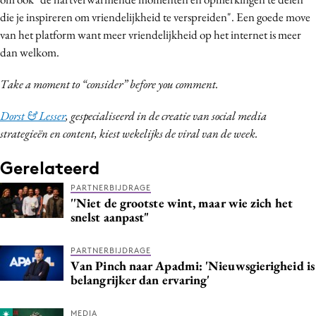
Media
die je inspireren om vriendelijkheid te verspreiden". Een goede move
van het platform want meer vriendelijkheid op het internet is meer
Merkstrategie
dan welkom.
PR
Programmatic
Take a moment to “consider” before you comment.
Purpose Marketing
Dorst & Lesser
, gespecialiseerd in de creatie van social media
Reputatie & crisis
strategieën en content, kiest wekelijks de viral van de week.
Gerelateerd
PARTNERBIJDRAGE
''Niet de grootste wint, maar wie zich het
snelst aanpast"
PARTNERBIJDRAGE
Van Pinch naar Apadmi: 'Nieuwsgierigheid is
belangrijker dan ervaring'
MEDIA