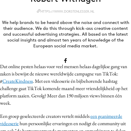
Bureaus
HTTPS://WWW.DORSTENLESSER.NL
Campagnes
We help brands to be heard above the noise and connect with
Carriere
their audience. We do this through kick-ass creative content
Contentmarketing
and successful advertising strategies. All based on the latest
social insights and almost ten years of knowledge of the
Craft
European social media market.
Customer Experience
Data & Insights
Dat online pesten helaas voor veel mensen helaas dagelijkse gang van
Design
zaken is bewijst de nieuwe wereldwijde campagne van TikTok:
Digital transformation
#
CreateKindness
. Met een videoserie én bijbehorende hashtag
Diversiteit
challenge gaat TikTok komende maand meer vriendelijkheid op het
Effectiviteit
platform zaaien. Gevolg? Meer dan 190 miljoen views binnen één
Gedragsverandering
week.
Influencer marketing
Een groep geselecteerde creators vertelt middels
een geanimeerde
Interne communicatie
videoserie
hun persoonlijke ervaringen en nodigt de community uit
Martech
om ook "de hartverwarmende momenten en opmerkingen te delen