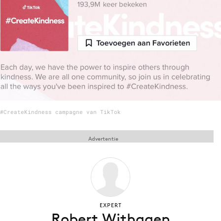
Menu
Home
9 sept: GenAI-training
12 nov: MarketingLive!
Adverteren
#CreateKindness campagne van TikTok
Events
Opleidingen
Advertentie
Vacatures
Academy
Partners
Topics
EXPERT
Robert Withagen
Artificial Intelligence