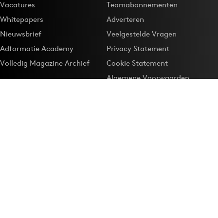
Vacatures
Teamabonnementen
Whitepapers
Adverteren
Nieuwsbrief
Veelgestelde Vragen
Adformatie Academy
Privacy Statement
Volledig Magazine Archief
Cookie Statement
Algemene Voorwaarden
Onze app
Maak Adformatie.nl je
Google-favoriet
Privacyinstellingen
Download de
Adformatie Nieuws App