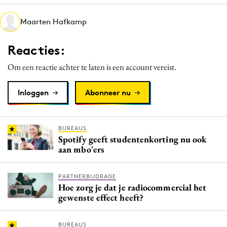
Media
Maarten Hafkamp
Merkstrategie
PR
Reacties:
Programmatic
Om een reactie achter te laten is een account vereist.
Purpose Marketing
Reputatie & crisis
Inloggen
Abonneer nu
BUREAUS
Spotify geeft studentenkorting nu ook
aan mbo'ers
PARTNERBIJDRAGE
Hoe zorg je dat je radiocommercial het
gewenste effect heeft?
BUREAUS