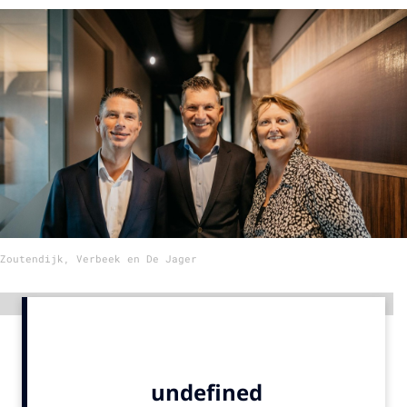
Menu
Home
9 sept: GenAI-training
12 nov: MarketingLive!
Adverteren
Events
Opleidingen
Zoutendijk, Verbeek en De Jager
Vacatures
Academy
Advertentie
Partners
Topics
Artificial Intelligence