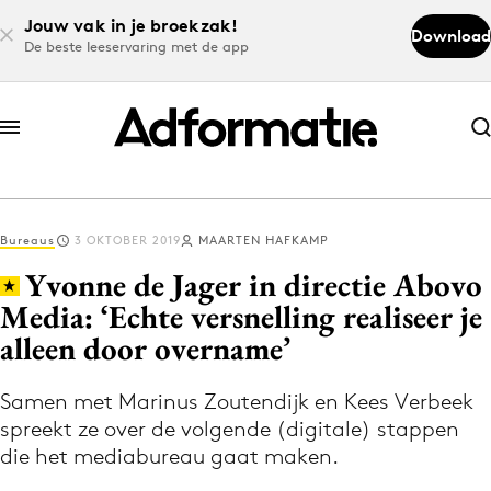
Jouw vak in je broekzak!
Download
De beste leeservaring met de app
Abonneer nu
Abonneer nu
Bureaus
3 OKTOBER 2019
MAARTEN HAFKAMP
Log in
Yvonne de Jager in directie Abovo
Media: ‘Echte versnelling realiseer je
alleen door overname’
Download de app
Volg het laatste nieuws via de Adformatie
Samen met Marinus Zoutendijk en Kees Verbeek
Nieuws app
spreekt ze over de volgende (digitale) stappen
die het mediabureau gaat maken.