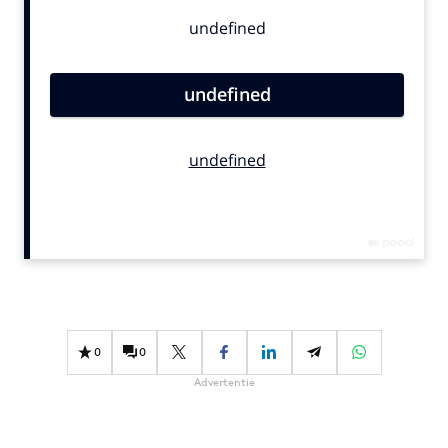
Bureaus
Campagnes
Carriere
Contentmarketing
Craft
Customer Experience
Data & Insights
Design
Digital transformation
Diversiteit
Effectiviteit
Gedragsverandering
0
0
Influencer marketing
Advertentie
Interne communicatie
Martech