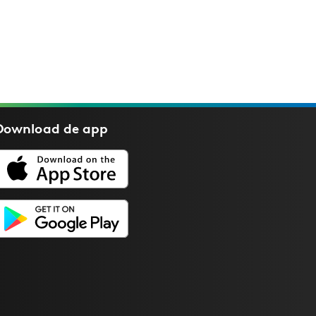
Download de
app