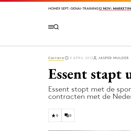
HOME
HOME
9 SEPT: GENAI-TRAINING
9 SEPT: GENAI-TRAINING
12 NOV: MARKETIN
12 NOV: MARKETIN
Carriere
3 APRIL 2013
JASPER MULDER
Volg het laatste nieuws via de Adformatie N
Essent stapt 
Essent stopt met de spon
Topics
contracten met de Nede
Artificial Intelligence
Design
Bureaus
Digital transf
0
0
Campagnes
Diversiteit