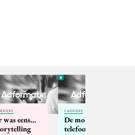
RRIERE
CARRIERE
r was eens…
De mobiele
torytelling
telefoon