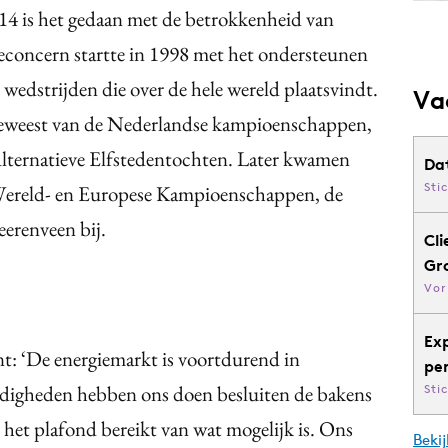
4 is het gedaan met de betrokkenheid van
ieconcern startte in 1998 met het ondersteunen
wedstrijden die over de hele wereld plaatsvindt.
Va
 geweest van de Nederlandse kampioenschappen,
Alternatieve Elfstedentochten. Later kwamen
Da
Sti
Wereld- en Europese Kampioenschappen, de
eerenveen bij.
Cli
Gr
Vor
Ex
: ‘De energiemarkt is voortdurend in
pe
digheden hebben ons doen besluiten de bakens
Sti
 het plafond bereikt van wat mogelijk is. Ons
Bekij