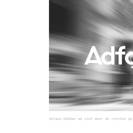
Carriere
Effectiviteit
Contentmarketing
Gedragsverand
Craft
Influencer mar
Customer Experience
Interne commu
Data & Insights
Martech
Helaas hebben we niet meer de rechten op