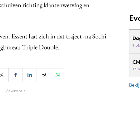
rschuiven richting klantenwerving en
Ev
en. Essent laat zich in dat traject -na Sochi
Da
ngbureau Triple Double.
1 o
CM
13 
Beki
Advertentie