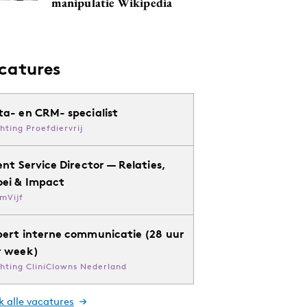
manipulatie Wikipedia
catures
ta- en CRM- specialist
chting Proefdiervrij
ent Service Director — Relaties,
oei & Impact
mVijf
pert interne communicatie (28 uur
r week)
chting CliniClowns Nederland
k alle vacatures