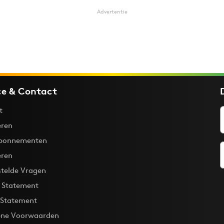
Advertentie
ce & Contact
t
ren
bonnementen
eren
stelde Vragen
y Statement
 Statement
ne Voorwaarden