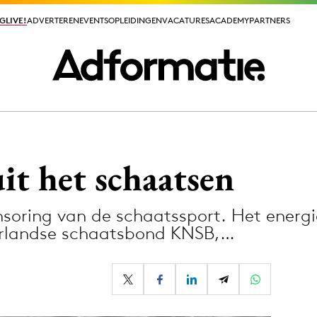
GLIVE!
GLIVE!
ADVERTEREN
ADVERTEREN
EVENTS
EVENTS
OPLEIDINGEN
OPLEIDINGEN
VACATURES
VACATURES
ACADEMY
ACADEMY
PARTNERS
PARTNERS
ieuws app
uit het schaatsen
soring van de schaatssport. Het energi
rlandse schaatsbond KNSB,…
Media
ormation
Merkstrategie
PR