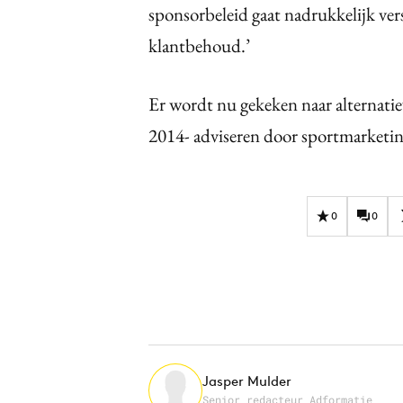
sponsorbeleid gaat nadrukkelijk ve
klantbehoud.’
Er wordt nu gekeken naar alternatiev
2014- adviseren door sportmarketi
0
0
Jasper Mulder
Senior redacteur Adformatie