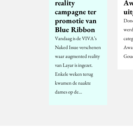
reality
Aw
campagne ter
uit
promotie van
Don
Blue Ribbon
werd
Vandaag is de VIVA’s
cate
Naked Issue verschenen
Awar
waar augmented reality
Goud
van Layar is ingezet.
Enkele weken terug
kwamen de naakte
dames op de…