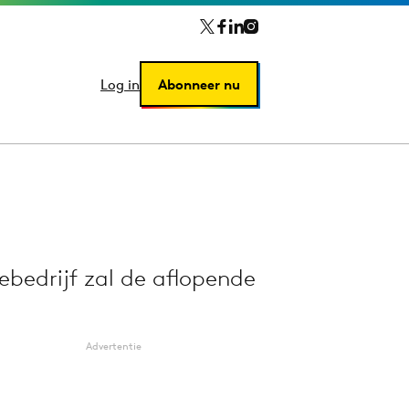
Log in
Log in
Abonneer nu
Abonneer nu
ebedrijf zal de aflopende
Advertentie