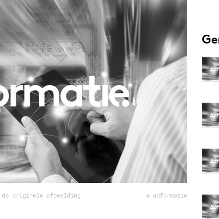
Programmatic
ering
Purpose Marketing
keting
Reputatie & crisis
Ge
nicatie
 de originele afbeelding
© adformatie