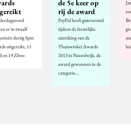
ards
de 5e keer op
Ja
gereikt
rij de award
ee
derdagavond
PayPal heeft gisteravond
Br
en er in twaalf
tijdens de feestelijke
gr
gorieën dertig Spin
uitreiking van de
st
ds uitgereikt, 11
Thuiswinkel Awards
lu
 en 19 Zilver.
2013 in Noordwijk, de
award gewonnen in de
categorie…