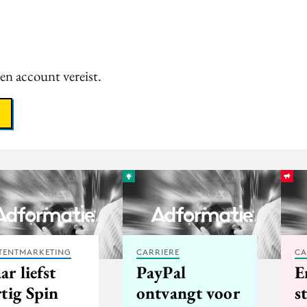
een account vereist.
TENTMARKETING
CARRIERE
CA
r liefst
PayPal
E
rtig Spin
ontvangt voor
s