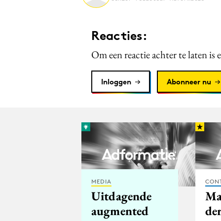
Reacties:
Om een reactie achter te laten is 
Inloggen
Abonneer nu
MEDIA
CON
Uitdagende
Maa
augmented
de