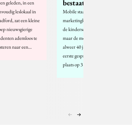
bestaat 40 jaar
ren geleden, in een
nvoudig leslokaal in
Mobile staat als
adford, zat een kleine
marketingkanaal nog in
oep nieuwsgierige
de kinderschoenen,
udenten ademloos te
maar de mobiel bestaat
isteren naar een…
alweer 40 jaar. Het
eerste gesprek vond
plaats op 3 april…