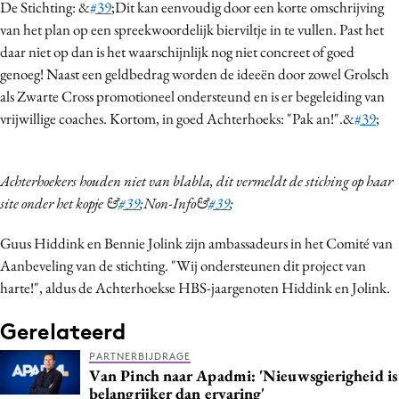
De Stichting: &
#39
;Dit kan eenvoudig door een korte omschrijving
van het plan op een spreekwoordelijk bierviltje in te vullen. Past het
daar niet op dan is het waarschijnlijk nog niet concreet of goed
genoeg! Naast een geldbedrag worden de ideeën door zowel Grolsch
als Zwarte Cross promotioneel ondersteund en is er begeleiding van
vrijwillige coaches. Kortom, in goed Achterhoeks: "Pak an!".&
#39
;
Achterhoekers houden niet van blabla, dit vermeldt de stiching op haar
site onder het kopje &
#39
;Non-Info&
#39
;
Guus Hiddink en Bennie Jolink zijn ambassadeurs in het Comité van
Aanbeveling van de stichting. "Wij ondersteunen dit project van
harte!", aldus de Achterhoekse HBS-jaargenoten Hiddink en Jolink.
Gerelateerd
PARTNERBIJDRAGE
Van Pinch naar Apadmi: 'Nieuwsgierigheid is
belangrijker dan ervaring'