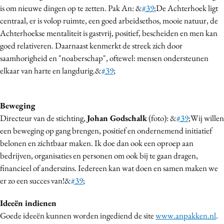
is om nieuwe dingen op te zetten. Pak An: &
#39
;De Achterhoek ligt
centraal, er is volop ruimte, een goed arbeidsethos, mooie natuur, de
Achterhoekse mentaliteit is gastvrij, positief, bescheiden en men kan
goed relativeren. Daarnaast kenmerkt de streek zich door
saamhorigheid en "noaberschap", oftewel: mensen ondersteunen
elkaar van harte en langdurig.&
#39
;
Beweging
Directeur van de stichting,
Johan Godschalk
(foto): &
#39
;Wij willen
een beweging op gang brengen, positief en ondernemend initiatief
belonen en zichtbaar maken. Ik doe dan ook een oproep aan
bedrijven, organisaties en personen om ook bij te gaan dragen,
financieel of anderszins. Iedereen kan wat doen en samen maken we
er zo een succes van!&
#39
;
Ideeën indienen
Goede ideeën kunnen worden ingediend de site
www.anpakken.nl
.