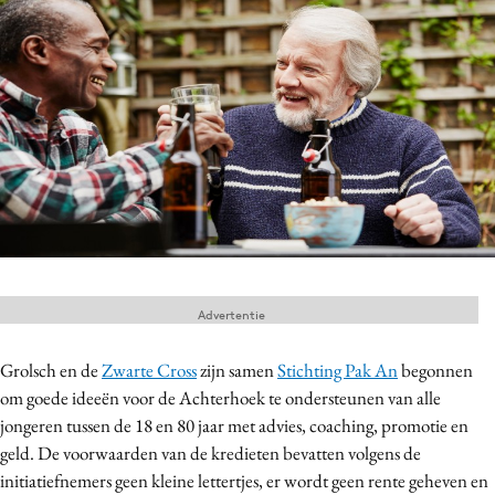
Menu
Home
9 sept: GenAI-training
12 nov: MarketingLive!
Adverteren
Events
Opleidingen
Advertentie
Vacatures
Academy
Grolsch en de
Zwarte Cross
zijn samen
Stichting Pak An
begonnen
om goede ideeën voor de Achterhoek te ondersteunen van alle
Partners
jongeren tussen de 18 en 80 jaar met advies, coaching, promotie en
Topics
geld. De voorwaarden van de kredieten bevatten volgens de
initiatiefnemers geen kleine lettertjes, er wordt geen rente geheven en
Artificial Intelligence