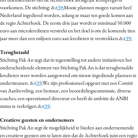
Media
voorkomen. De stichting: &
#39
;Mooie plannen mogen vanuit heel
Nederland ingediend worden, zolang ze maar ten goede komen aan
Merkstrategie
de regio Achterhoek. De eerste drie jaar wordt er minimaal 50.000
PR
euro aan microkredieten verstrekt en het doel is om de komende tien
Programmatic
jaar meer dan een miljoen euro aan kredieten te verstrekken.&
#39
;
Purpose Marketing
Terugbetaald
Reputatie & crisis
Stichting Pak An zegt dat in tegenstelling tot andere initiatieven het
onderscheidende element van Stichting Pak An is dat terugbetaalde
kredieten weer worden aangewend om nieuw ingediende plannen te
ondersteunen. &
#39
;We zijn professioneel opgezet met een Comité
van Aanbeveling, een bestuur, een beoordelingscommissie, diverse
coaches, een operationeel directeur en heeft de ambitie de ANBI
status te verkrijgen.&
#39
;
Creatieve geesten en ondernemers
Stichting Pak An zegt de mogelijkheid te bieden aan ondernemende
en creatieve geesten om te laten zien dat de Achterhoek juist een regio