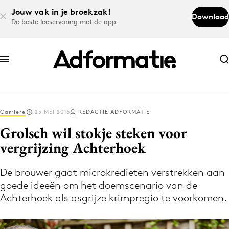
Jouw vak in je broekzak!
Download
De beste leeservaring met de app
Abonneer nu
Abonneer nu
Carriere
25 MEI 2016
REDACTIE ADFORMATIE
Log in
Grolsch wil stokje steken voor
vergrijzing Achterhoek
Download de app
Volg het laatste nieuws via de Adformatie
De brouwer gaat microkredieten verstrekken aan
goede ideeën om het doemscenario van de
Nieuws app
Achterhoek als asgrijze krimpregio te voorkomen.