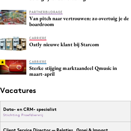
PARTNERBIJDRAGE
Van pitch naar vertrouwen: zo overtuig je de
boardroom
CARRIERE
Oatly nieuwe klant bij Starcom
CARRIERE
Sterke stijging marktaandeel Qmusic in
maart-april
Vacatures
Data- en CRM- specialist
Stichting Proefdiervrij
Client Service Director — Relaties, Groei & Impact