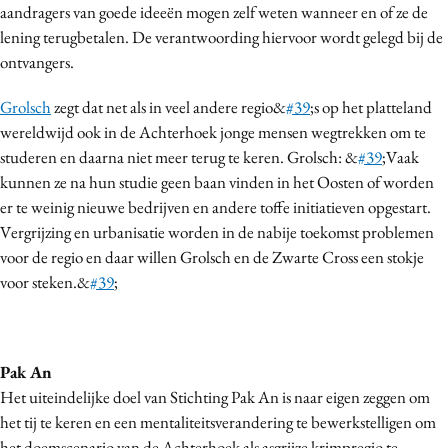
aandragers van goede ideeën mogen zelf weten wanneer en of ze de
Bureaus
lening terugbetalen. De verantwoording hiervoor wordt gelegd bij de
Campagnes
ontvangers.
Carriere
Grolsch
zegt dat net als in veel andere regio&
#39
;s op het platteland
Contentmarketing
wereldwijd ook in de Achterhoek jonge mensen wegtrekken om te
Craft
studeren en daarna niet meer terug te keren. Grolsch: &
#39
;Vaak
Customer Experience
kunnen ze na hun studie geen baan vinden in het Oosten of worden
Data & Insights
er te weinig nieuwe bedrijven en andere toffe initiatieven opgestart.
Design
Vergrijzing en urbanisatie worden in de nabije toekomst problemen
voor de regio en daar willen Grolsch en de Zwarte Cross een stokje
Digital transformation
voor steken.&
#39
;
Diversiteit
Effectiviteit
Gedragsverandering
Pak An
Influencer marketing
Het uiteindelijke doel van Stichting Pak An is naar eigen zeggen om
Interne communicatie
het tij te keren en een mentaliteitsverandering te bewerkstelligen om
Martech
het doemscenario van de Achterhoek als asgrijze krimpregio te