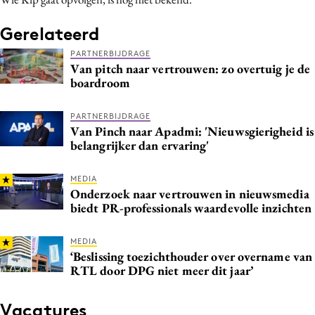
Media
Gerelateerd
Merkstrategie
PARTNERBIJDRAGE
PR
Van pitch naar vertrouwen: zo overtuig je de
Programmatic
boardroom
Purpose Marketing
PARTNERBIJDRAGE
Reputatie & crisis
Van Pinch naar Apadmi: 'Nieuwsgierigheid is
belangrijker dan ervaring'
MEDIA
Onderzoek naar vertrouwen in nieuwsmedia
biedt PR-professionals waardevolle inzichten
MEDIA
‘Beslissing toezichthouder over overname van
RTL door DPG niet meer dit jaar’
Vacatures