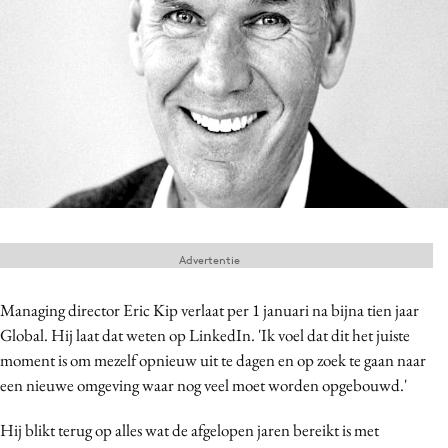
Menu
Home
9 sept: GenAI-training
12 nov: MarketingLive!
Adverteren
Events
Advertentie
Opleidingen
Vacatures
Managing director Eric Kip verlaat per 1 januari na bijna tien jaar
Academy
Global. Hij laat dat weten op LinkedIn. 'Ik voel dat dit het juiste
moment is om mezelf opnieuw uit te dagen en op zoek te gaan naar
Partners
een nieuwe omgeving waar nog veel moet worden opgebouwd.'
Topics
Hij blikt terug op alles wat de afgelopen jaren bereikt is met
Artificial Intelligence