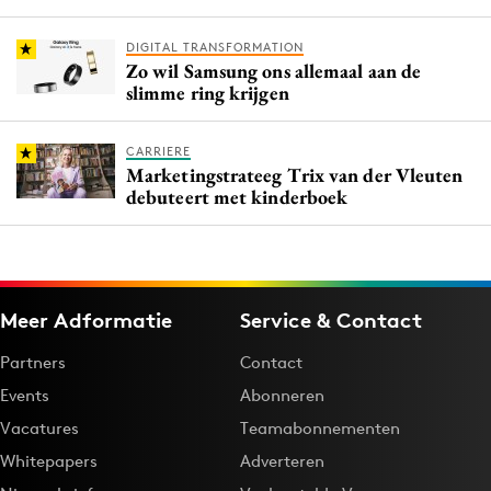
DIGITAL TRANSFORMATION
Zo wil Samsung ons allemaal aan de
slimme ring krijgen
CARRIERE
Marketingstrateeg Trix van der Vleuten
debuteert met kinderboek
Meer Adformatie
Service & Contact
Partners
Contact
Events
Abonneren
Vacatures
Teamabonnementen
Whitepapers
Adverteren