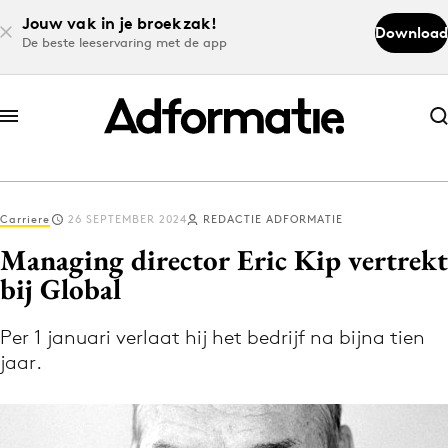
Jouw vak in je broekzak!
Download
De beste leeservaring met de app
Abonneer nu
Abonneer nu
Carriere
26 SEPTEMBER 2024
REDACTIE ADFORMATIE
Log in
Managing director Eric Kip vertrekt
bij Global
Download de app
Volg het laatste nieuws via de Adformatie
Per 1 januari verlaat hij het bedrijf na bijna tien
jaar.
Nieuws app