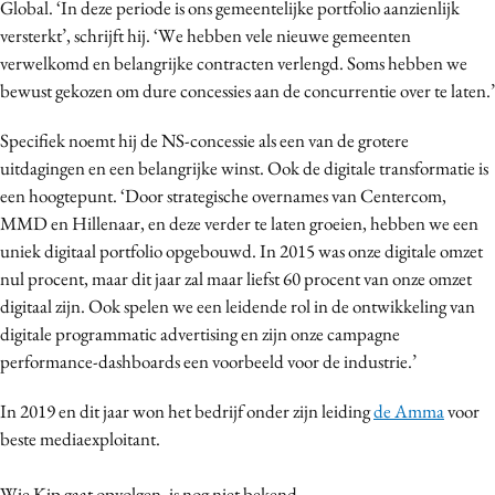
Global. ‘In deze periode is ons gemeentelijke portfolio aanzienlijk
Bureaus
versterkt’, schrijft hij. ‘We hebben vele nieuwe gemeenten
Campagnes
verwelkomd en belangrijke contracten verlengd. Soms hebben we
Carriere
bewust gekozen om dure concessies aan de concurrentie over te laten.’
Contentmarketing
Specifiek noemt hij de NS-concessie als een van de grotere
Craft
uitdagingen en een belangrijke winst. Ook de digitale transformatie is
Customer Experience
een hoogtepunt. ‘Door strategische overnames van Centercom,
Data & Insights
MMD en Hillenaar, en deze verder te laten groeien, hebben we een
uniek digitaal portfolio opgebouwd. In 2015 was onze digitale omzet
Design
nul procent, maar dit jaar zal maar liefst 60 procent van onze omzet
Digital transformation
digitaal zijn. Ook spelen we een leidende rol in de ontwikkeling van
Diversiteit
digitale programmatic advertising en zijn onze campagne
Effectiviteit
performance-dashboards een voorbeeld voor de industrie.’
Gedragsverandering
In 2019 en dit jaar won het bedrijf onder zijn leiding
de Amma
voor
Influencer marketing
beste mediaexploitant.
Interne communicatie
Martech
Wie Kip gaat opvolgen, is nog niet bekend.