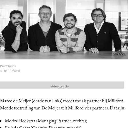
Menu
Home
9 sept: GenAI-training
12 nov: MarketingLive!
Adverteren
Partners
Events
© Millford
Opleidingen
Vacatures
Advertentie
Academy
Marco de Meijer (derde van links) treedt toe als partner bij Millford.
Partners
Met de toetreding van De Meijer telt Millford vier partners. Dat zijn:
Topics
Moritz Hoekstra (Managing Partner, rechts);
Artificial Intelligence
Erik de Graaf (Creative Director, tweede);