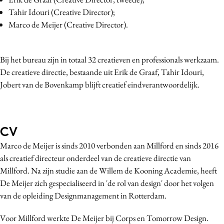
Bureaus
Tahir Idouri (Creative Director);
Marco de Meijer (Creative Director).
Campagnes
Carriere
Contentmarketing
Bij het bureau zijn in totaal 32 creatieven en professionals werkzaam.
Craft
De creatieve directie, bestaande uit Erik de Graaf, Tahir Idouri,
Jobert van de Bovenkamp blijft creatief eindverantwoordelijk.
Customer Experience
Data & Insights
Design
CV
Digital transformation
Diversiteit
Marco de Meijer is sinds 2010 verbonden aan Millford en sinds 2016
als
creatief directeur onderdeel van de creatieve directie van
Effectiviteit
Millford. Na zijn studie aan de Willem de Kooning Academie, heeft
Gedragsverandering
De Meijer zich gespecialiseerd in 'de rol van design' door het volgen
Influencer marketing
van de opleiding Designmanagement in Rotterdam.
Interne communicatie
Voor Millford werkte De Meijer bij Corps en Tomorrow Design.
Martech