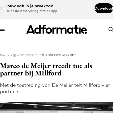
Jouw vak in je broekzak!
Download
De beste leeservaring met de app
Abonneer nu
Abonneer nu
Carriere
4 OKTOBER 2018
RODERICK MIRANDE
Log in
Marco de Meijer treedt toe als
partner bij Millford
Download de app
Volg het laatste nieuws via de Adformatie
Met de toetreding van De Meijer telt Millford vier
partners.
Nieuws app