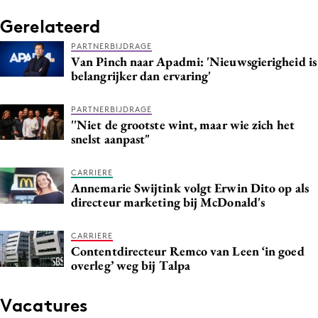
Media
Gerelateerd
Merkstrategie
PARTNERBIJDRAGE
PR
Van Pinch naar Apadmi: 'Nieuwsgierigheid is
belangrijker dan ervaring'
Programmatic
Purpose Marketing
PARTNERBIJDRAGE
Reputatie & crisis
''Niet de grootste wint, maar wie zich het
snelst aanpast"
CARRIERE
Annemarie Swijtink volgt Erwin Dito op als
directeur marketing bij McDonald's
CARRIERE
Contentdirecteur Remco van Leen ‘in goed
overleg’ weg bij Talpa
Vacatures