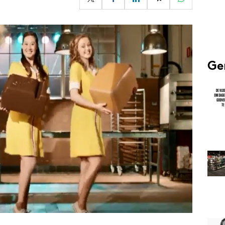
Programmatic
ering
Purpose Marketing
keting
Reputatie & crisis
nicatie
Ge