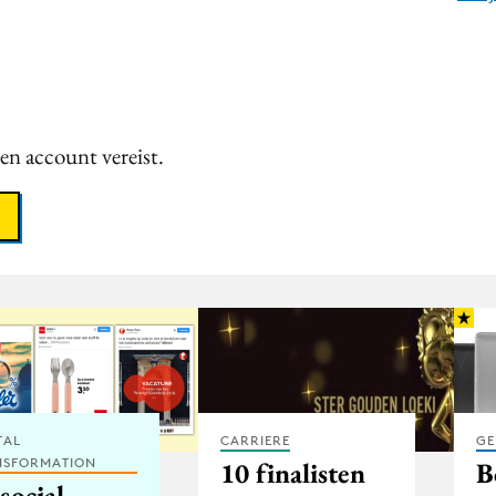
een account vereist.
TAL
CARRIERE
GE
NSFORMATION
10 finalisten
B
social