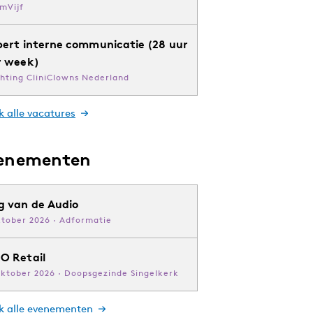
mVijf
pert interne communicatie (28 uur
r week)
chting CliniClowns Nederland
k alle vacatures
enementen
g van de Audio
ktober 2026 · Adformatie
O Retail
oktober 2026 · Doopsgezinde Singelkerk
jk alle evenementen