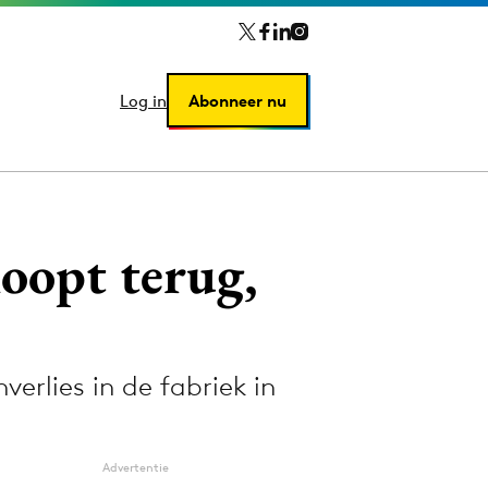
Log in
Log in
Abonneer nu
Abonneer nu
oopt terug,
erlies in de fabriek in
Advertentie