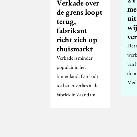
Verkade over
me
de grens loopt
uit
terug,
wij
fabrikant
ve
richt zich op
Het 
thuismarkt
werk
Verkade is minder
van h
populair in het
door
buitenland. Dat leidt
Medi
tot banenverlies in de
fabriek in Zaandam.