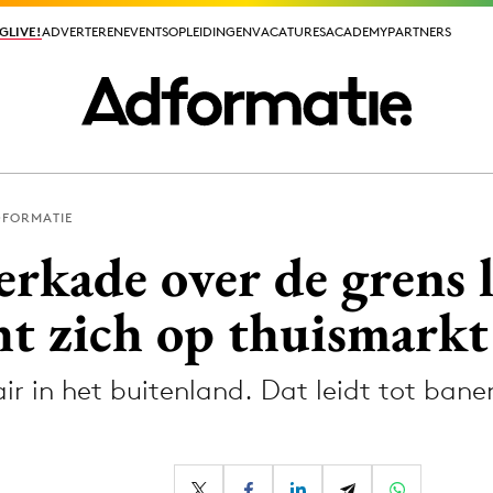
GLIVE!
GLIVE!
ADVERTEREN
ADVERTEREN
EVENTS
EVENTS
OPLEIDINGEN
OPLEIDINGEN
VACATURES
VACATURES
ACADEMY
ACADEMY
PARTNERS
PARTNERS
DFORMATIE
ieuws app
rkade over de grens l
ht zich op thuismarkt
r in het buitenland. Dat leidt tot banenv
Media
ormation
Merkstrategie
PR