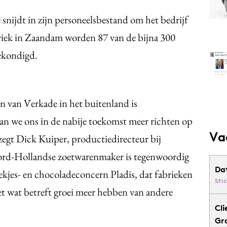
nijdt in zijn personeelsbestand om het bedrijf
riek in Zaandam worden 87 van de bijna 300
ekondigd.
n van Verkade in het buitenland is
n we ons in de nabije toekomst meer richten op
Va
 zegt Dick Kuiper, productiedirecteur bij
oord-Hollandse zoetwarenmaker is tegenwoordig
Da
ekjes- en chocoladeconcern Pladis, dat fabrieken
Sti
et wat betreft groei meer hebben van andere
Cli
Gr