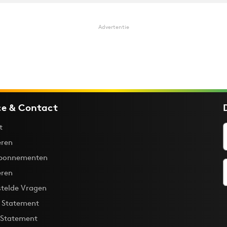
Advertentie
ce & Contact
t
ren
bonnementen
eren
stelde Vragen
y Statement
 Statement