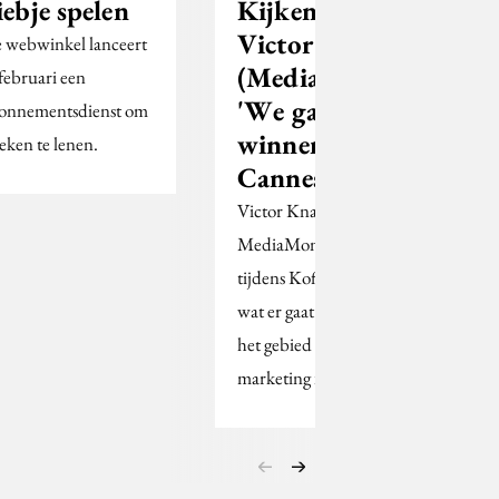
iebje spelen
Kijken met
Victor Knaap
 webwinkel lanceert
(MediaMonks):
 februari een
'We gaan niets
onnementsdienst om
winnen in
eken te lenen.
Cannes'
Victor Knaap van
MediaMonks voorspelt
tijdens Koffiedik Kijken
wat er gaat gebeuren op
het gebied van digitale
marketing in 2017.