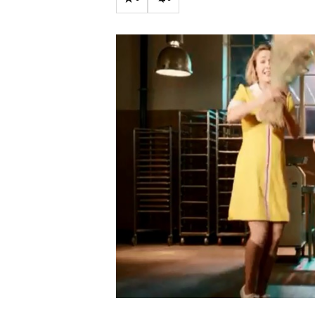
Carriere
Effectiviteit
Contentmarketing
Gedragsverand
Craft
Influencer mar
Customer Experience
Interne commu
Data & Insights
Martech