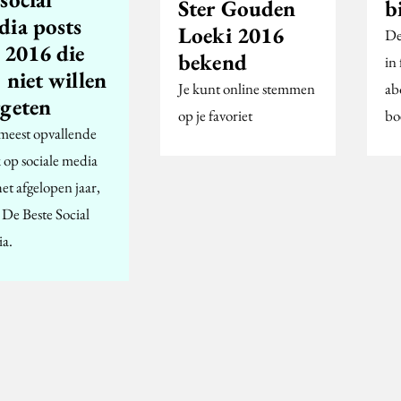
Ster Gouden
b
dia posts
Loeki 2016
De
 2016 die
bekend
in
 niet willen
Je kunt online stemmen
ab
rgeten
op je favoriet
bo
meest opvallende
 op sociale media
et afgelopen jaar,
 De Beste Social
a.