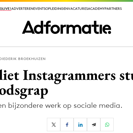
GLIVE!
GLIVE!
ADVERTEREN
ADVERTEREN
EVENTS
EVENTS
OPLEIDINGEN
OPLEIDINGEN
VACATURES
VACATURES
ACADEMY
ACADEMY
PARTNERS
PARTNERS
DIEDERIK BROEKHUIZEN
ieuws app
 liet Instagrammers s
oodsgrap
en bijzondere werk op sociale media.
Media
ormation
Merkstrategie
PR