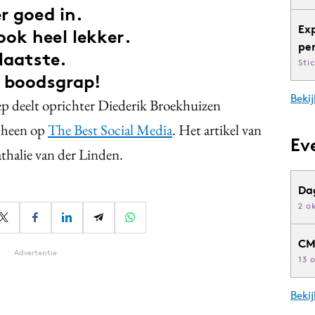
r goed in.
Ex
ok heel lekker.
pe
laatste.
Sti
e boodsgrap!
Bekij
 deelt oprichter Diederik Broekhuizen
scheen op
The Best Social Media
. Het artikel van
Ev
thalie van der Linden.
Da
2 o
CM
Advertentie
13 
Beki