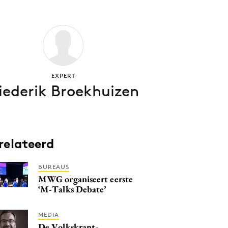
EXPERT
iederik Broekhuizen
relateerd
BUREAUS
MWG organiseert eerste
‘M-Talks Debate’
MEDIA
De Volkskrant-