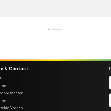
Advertentie
ce & Contact
t
ren
bonnementen
eren
stelde Vragen