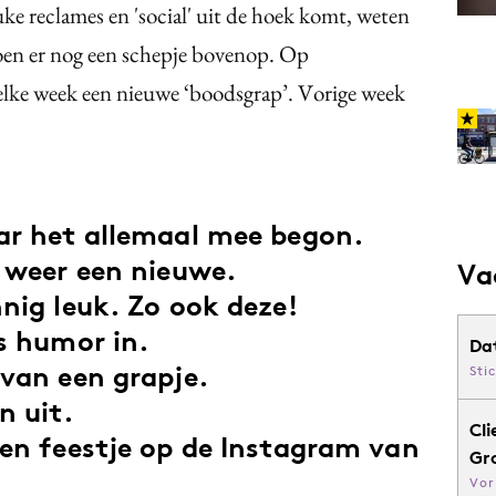
ke reclames en 'social' uit de hoek komt, weten
doen er nog een schepje bovenop. Op
elke week een nieuwe ‘boodsgrap’. Vorige week
ar het allemaal mee begon.
r weer een nieuwe.
Va
nig leuk. Zo ook deze!
s humor in.
Da
 van een grapje.
Sti
n uit.
Cli
een feestje op de Instagram van
Gr
Vor