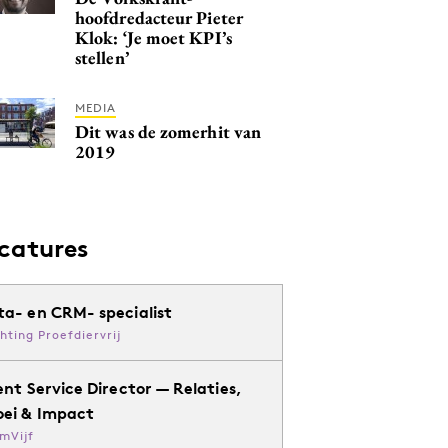
hoofdredacteur Pieter
Klok: ‘Je moet KPI’s
stellen’
MEDIA
Dit was de zomerhit van
2019
catures
ta- en CRM- specialist
chting Proefdiervrij
ent Service Director — Relaties,
oei & Impact
mVijf