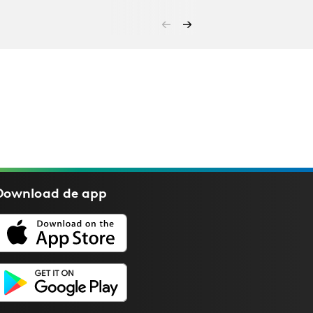
Download de
app