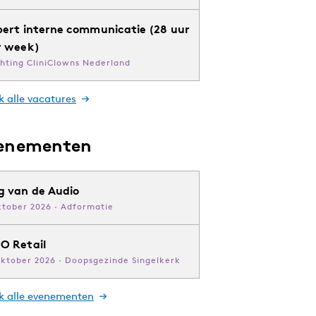
pert interne communicatie (28 uur
r week)
chting CliniClowns Nederland
k alle vacatures
enementen
g van de Audio
ktober 2026 · Adformatie
O Retail
oktober 2026 · Doopsgezinde Singelkerk
jk alle evenementen