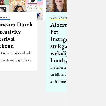
REAUS
CONTENTMARKETING
ine-up Dutch
Albert Heijn
reativity
liet
estival
Instagrammers
ekend
stukgaan met
wekelijkse
t zowel nationale als
boodsgrap
ternationale sprekers.
Het meest opmerkelijke
en bijzondere werk op
sociale media.