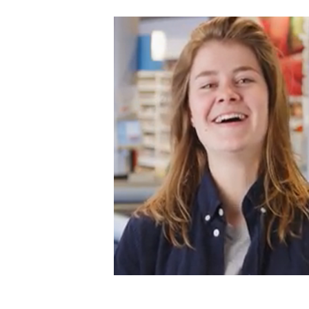
Carriere
Effectiviteit
Contentmarketing
Gedragsverand
Craft
Influencer mar
Customer Experience
Interne commu
Data & Insights
Martech