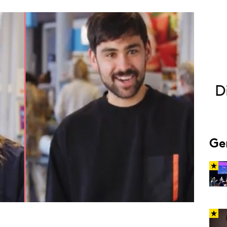
Programmatic
ering
Purpose Marketing
keting
Reputatie & crisis
nicatie
D
Ge