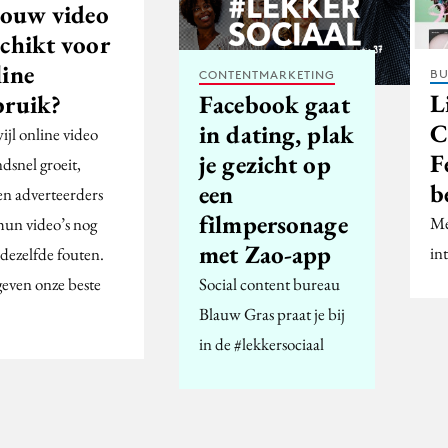
 jouw video
schikt voor
line
BU
CONTENTMARKETING
L
bruik?
Facebook gaat
C
in dating, plak
ijl online video
F
je gezicht op
dsnel groeit,
b
een
n adverteerders
filmpersonage
Me
hun video’s nog
met Zao-app
in
 dezelfde fouten.
geven onze beste
Social content bureau
Blauw Gras praat je bij
in de #lekkersociaal