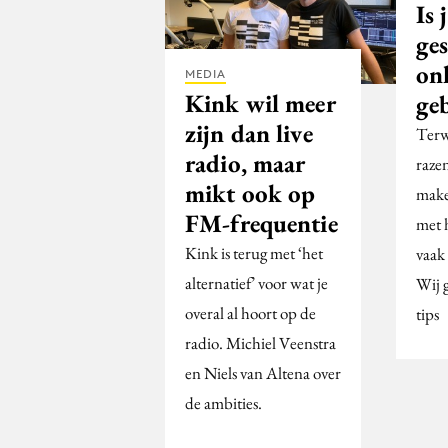
Is
ge
on
MEDIA
Kink wil meer
ge
zijn dan live
Terw
radio, maar
razen
mikt ook op
make
FM-frequentie
met 
Kink is terug met ‘het
vaak
alternatief’ voor wat je
Wij 
overal al hoort op de
tips
radio. Michiel Veenstra
en Niels van Altena over
de ambities.