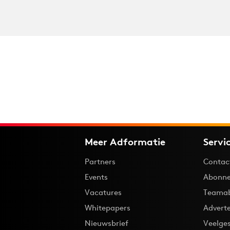
Meer Adformatie
Servi
Partners
Contac
Events
Abonne
Vacatures
Teama
Whitepapers
Advert
Nieuwsbrief
Veelge