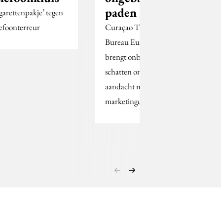
paden
igarettenpakje’ tegen
lefoonterreur
Curaçao Toeristen
Bureau Europa (CTBE)
brengt onbekende
schatten onder de
aandacht met online
marketingcampagne.