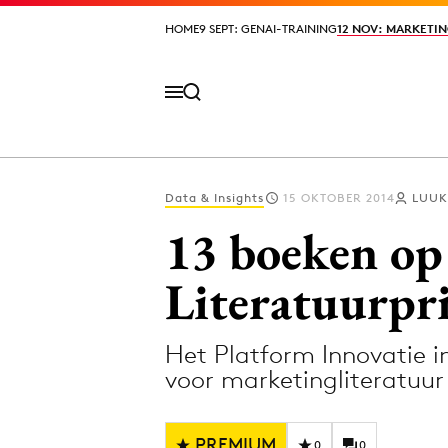
HOME
HOME
9 SEPT: GENAI-TRAINING
9 SEPT: GENAI-TRAINING
12 NOV: MARKETIN
12 NOV: MARKETIN
Data & Insights
15 OKTOBER 2014
LUUK
Volg het laatste nieuws via de Adformatie N
13 boeken op
Literatuurpri
Topics
Het Platform Innovatie i
Artificial Intelligence
Design
voor marketingliteratuu
Bureaus
Digital transf
Campagnes
Diversiteit
PREMIUM
0
0