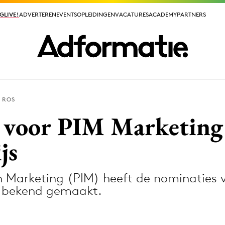
GLIVE!
GLIVE!
ADVERTEREN
ADVERTEREN
EVENTS
EVENTS
OPLEIDINGEN
OPLEIDINGEN
VACATURES
VACATURES
ACADEMY
ACADEMY
PARTNERS
PARTNERS
 ROS
ieuws app
 voor PIM Marketing
js
n Marketing (PIM) heeft de nominaties 
Media
r bekend gemaakt.
ormation
Merkstrategie
PR