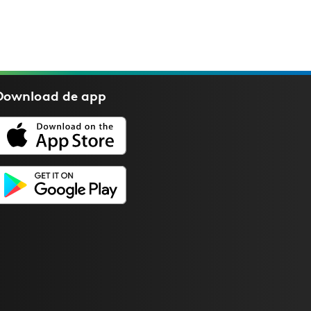
Download de
app