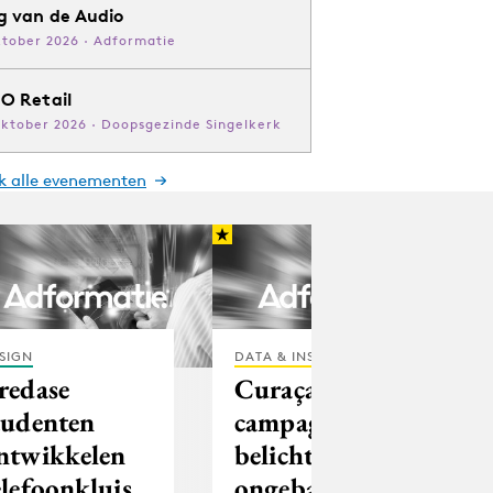
g van de Audio
ktober 2026 · Adformatie
O Retail
oktober 2026 · Doopsgezinde Singelkerk
jk alle evenementen
SIGN
DATA & INSIGHTS
redase
Curaçao
tudenten
campagne
ntwikkelen
belicht
elefoonkluis
ongebaande