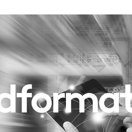
Programmatic
ering
Purpose Marketing
keting
Reputatie & crisis
nicatie