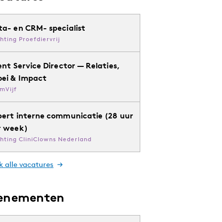
ta- en CRM- specialist
chting Proefdiervrij
ent Service Director — Relaties,
oei & Impact
mVijf
pert interne communicatie (28 uur
r week)
chting CliniClowns Nederland
k alle vacatures
enementen