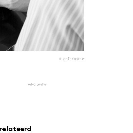
© adformatie
Advertentie
relateerd