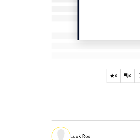
0
0
Luuk Ros