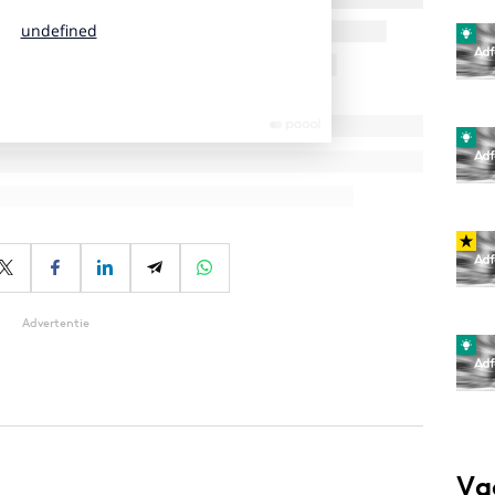
Advertentie
Va