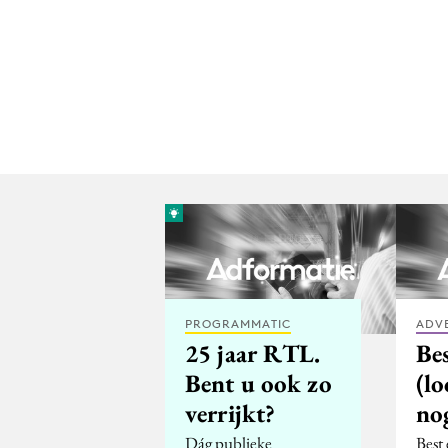
PROGRAMMATIC
ADV
25 jaar RTL.
Bes
Bent u ook zo
(l
verrijkt?
no
Dág publieke
Best