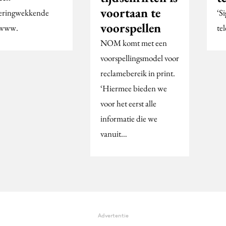
voortaan te
eringwekkende
‘S
voorspellen
: www.
te
NOM komt met een
voorspellingsmodel voor
reclamebereik in print.
‘Hiermee bieden we
voor het eerst alle
informatie die we
vanuit…
Advertentie