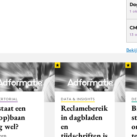
Da
1 o
CM
13 
Beki
ERTORIAL
DATA & INSIGHTS
DE
taat een
Reclamebereik
B
oop)baan
in dagbladen
s
g wel?
en
o
tijdschriften is
t
 een