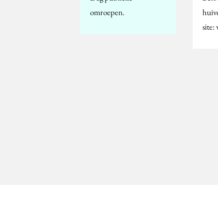
omroepen.
huiv
site