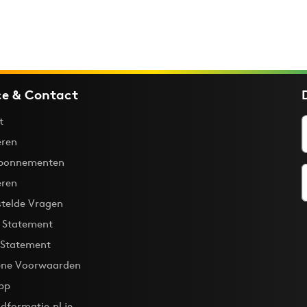
ce & Contact
t
ren
bonnementen
eren
stelde Vragen
y Statement
 Statement
ne Voorwaarden
pp
dformatie.nl je