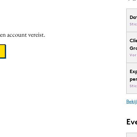
Da
Sti
een account vereist.
Cli
Gr
Vor
Ex
pe
Sti
Bekij
Ev