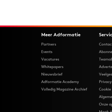
Meer Adformatie
Servi
Partners
Contac
Events
Abonne
Vacatures
Teama
Whitepapers
Advert
Nieuwsbrief
Veelge
Adformatie Academy
Privac
Volledig Magazine Archief
Cookie
Algeme
Onze a
Maak A