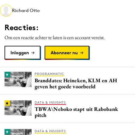
Media
Richard Otto
Merkstrategie
PR
Reacties:
Programmatic
Om een reactie achter te laten is een account vereist.
Purpose Marketing
Reputatie & crisis
Inloggen
Abonneer nu
PROGRAMMATIC
Branddates: Heineken, KLM en AH
geven het goede voorbeeld
DATA & INSIGHTS
TBWA\Neboko stapt uit Rabobank
pitch
DATA & INSIGHTS