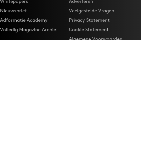
Whitepapers
Adverteren
Nieuwsbrief
Veelgestelde Vragen
Adformatie Academy
Privacy Statement
Volledig Magazine Archief
Cookie Statement
Algemene Voorwaarden
Onze app
Maak Adformatie.nl je
Google-favoriet
Privacyinstellingen
Download de
Adformatie Nieuws App