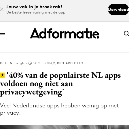
Jouw vak in je broekzak!
Download
De beste leeservaring met de app
Abonneer nu
Abonneer nu
Data & Insights
14 MEI 2014
RICHARD OTTO
Log in
'40% van de populairste NL apps
voldoen nog niet aan
privacywetgeving'
Download de app
Volg het laatste nieuws via de Adformatie
Veel Nederlandse apps hebben weinig op met
Nieuws app
privacy.