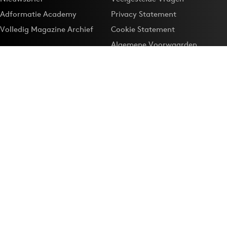
Adformatie Academy
Privacy Statement
Volledig Magazine Archief
Cookie Statement
Algemene Voorwaarden
Onze app
Maak Adformatie.nl je
Google-favoriet
Privacyinstellingen
Download de
Adformatie Nieuws App