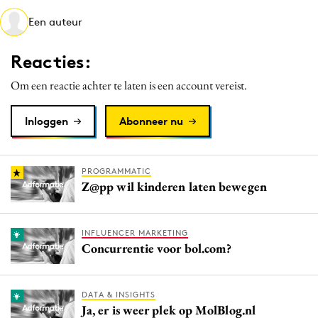
Media
Een auteur
Merkstrategie
Reacties:
PR
Programmatic
Om een reactie achter te laten is een account vereist.
Purpose Marketing
Inloggen
Abonneer nu
Reputatie & crisis
PROGRAMMATIC
Z@pp wil kinderen laten bewegen
INFLUENCER MARKETING
Concurrentie voor bol.com?
DATA & INSIGHTS
Ja, er is weer plek op MolBlog.nl