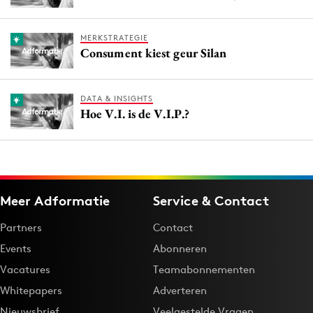
MERKSTRATEGIE
Consument kiest geur Silan
DATA & INSIGHTS
Hoe V.I. is de V.I.P.?
Meer Adformatie
Service & Contact
Partners
Contact
Events
Abonneren
Vacatures
Teamabonnementen
Whitepapers
Adverteren
Nieuwsbrief
Veelgestelde Vragen