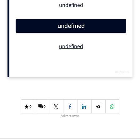
Bureaus
Campagnes
Carriere
Contentmarketing
Craft
Customer Experience
Data & Insights
Design
Digital transformation
Diversiteit
Effectiviteit
0
0
Gedragsverandering
Advertentie
Influencer marketing
Interne communicatie
Martech