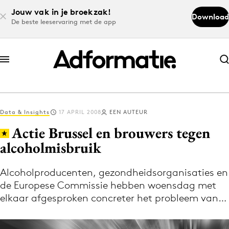
Jouw vak in je broekzak!
Download
De beste leeservaring met de app
Abonneer nu
Abonneer nu
Data & Insights
17 APRIL 2008
EEN AUTEUR
Log in
Actie Brussel en brouwers tegen
alcoholmisbruik
Download de app
Volg het laatste nieuws via de Adformatie
Alcoholproducenten, gezondheidsorganisaties en
de Europese Commissie hebben woensdag met
Nieuws app
elkaar afgesproken concreter het probleem van…