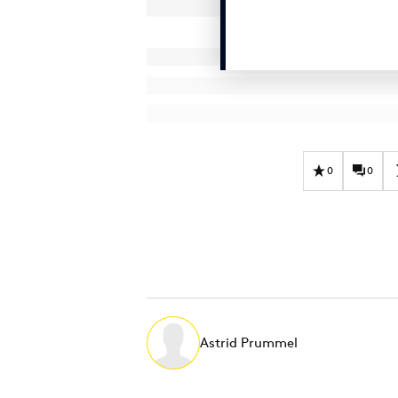
0
0
Astrid Prummel