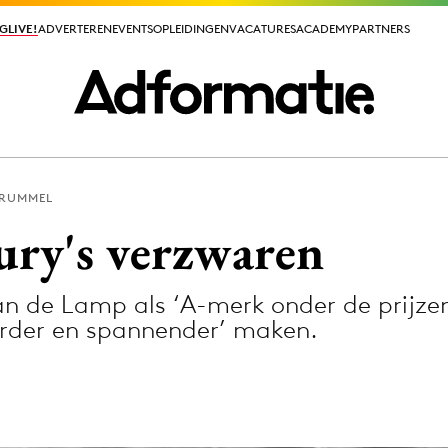
GLIVE!
GLIVE!
ADVERTEREN
ADVERTEREN
EVENTS
EVENTS
OPLEIDINGEN
OPLEIDINGEN
VACATURES
VACATURES
ACADEMY
ACADEMY
PARTNERS
PARTNERS
PRUMMEL
ieuws app
ry's verzwaren
de Lamp als ‘A-merk onder de prijzen
rder en spannender’ maken.
Media
ormation
Merkstrategie
PR