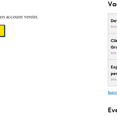
Va
een account vereist.
Da
Sti
Cli
Gr
Vor
Ex
pe
Sti
Bekij
Ev