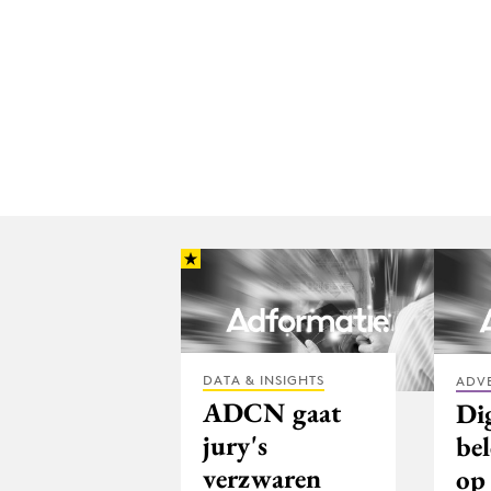
DATA & INSIGHTS
ADV
ADCN gaat
Dig
jury's
be
verzwaren
op