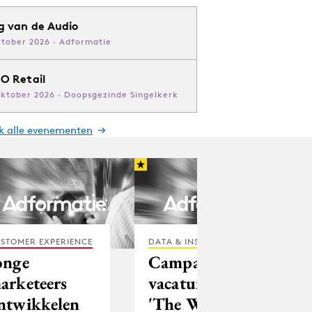
g van de Audio
ktober 2026 · Adformatie
O Retail
oktober 2026 · Doopsgezinde Singelkerk
jk alle evenementen
STOMER EXPERIENCE
DATA & INSIGHTS
onge
Campagne:
arketeers
vacature voor
ntwikkelen
'The World's