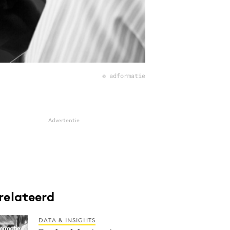
© adformatie
Advertentie
relateerd
DATA & INSIGHTS