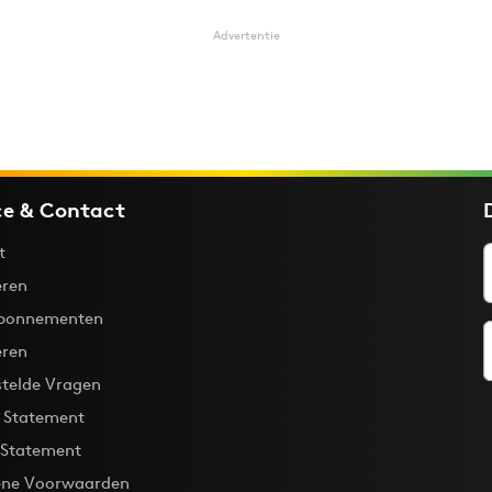
Advertentie
ce & Contact
t
ren
bonnementen
eren
stelde Vragen
y Statement
 Statement
ne Voorwaarden