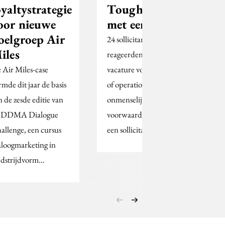
oyaltystrategie
Toughest Job'
oor nieuwe
met een twist
oelgroep Air
24 sollicitanten
iles
reageerden op een
 Air Miles-case
vacature voor 'director
rmde dit jaar de basis
of operations' met
n de zesde editie van
onmenselijke
 DDMA Dialogue
voorwaarden. Het werd
allenge, een cursus
een sollicitatiegesprek…
aloogmarketing in
dstrijdvorm…