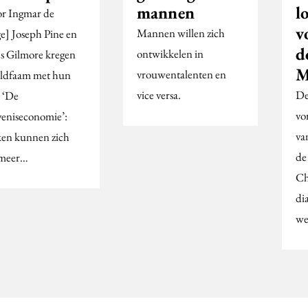
mannen
l
r Ingmar de
v
Mannen willen zich
e] Joseph Pine en
d
ontwikkelen in
s Gilmore kregen
M
vrouwentalenten en
ldfaam met hun
vice versa.
De
 ‘De
vo
veniseconomie’:
va
en kunnen zich
de
 meer…
Ch
di
we