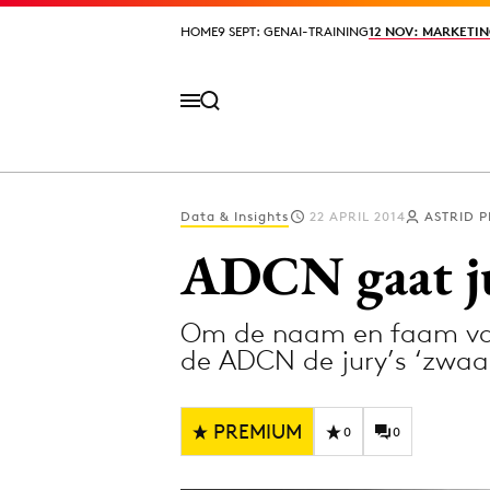
HOME
HOME
9 SEPT: GENAI-TRAINING
9 SEPT: GENAI-TRAINING
12 NOV: MARKETIN
12 NOV: MARKETIN
Data & Insights
22 APRIL 2014
ASTRID 
Volg het laatste nieuws via de Adformatie N
ADCN gaat ju
Om de naam en faam van 
Topics
de ADCN de jury’s ‘zwaa
Artificial Intelligence
Design
Bureaus
Digital transf
PREMIUM
0
0
Campagnes
Diversiteit