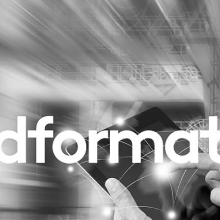
Programmatic
ering
Purpose Marketing
keting
Reputatie & crisis
nicatie