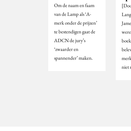
Om de naam en faam
[Doo
van de Lamp als ‘A-
Lang
merk onder de prijzen’
Jame
te bestendigen gaat de
were
ADCN de jury’s
boek
‘zwaarder en
bele
spannender’ maken.
merk
niet