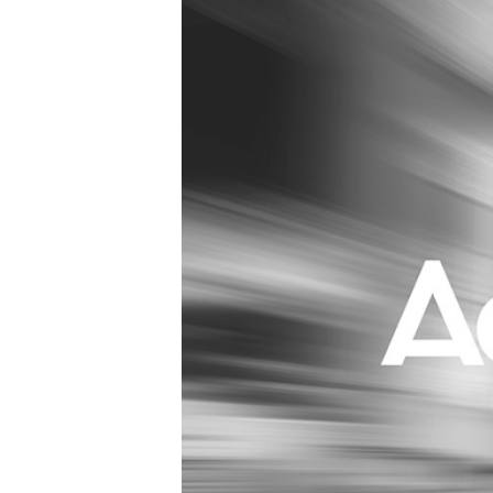
Carriere
Effectiviteit
Contentmarketing
Gedragsverand
Craft
Influencer mar
Customer Experience
Interne commu
Data & Insights
Martech