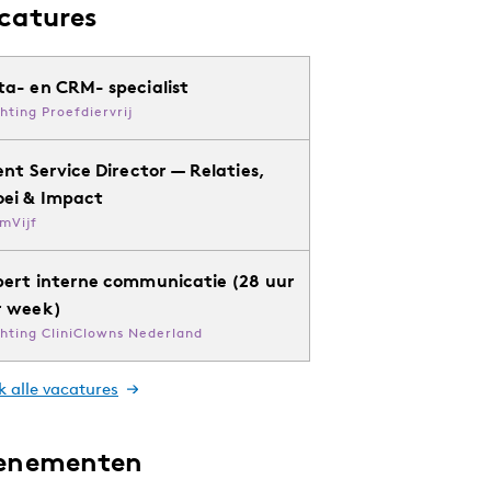
catures
ta- en CRM- specialist
chting Proefdiervrij
ent Service Director — Relaties,
oei & Impact
mVijf
pert interne communicatie (28 uur
r week)
chting CliniClowns Nederland
k alle vacatures
enementen