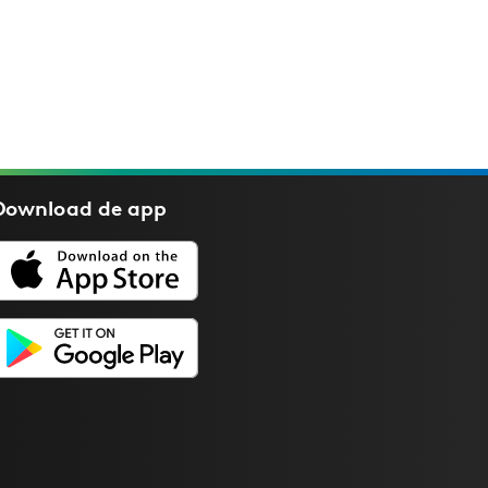
Download de
app