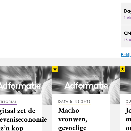
Da
1 o
CM
13 
Beki
DATA & INSIGHTS
CU
ERTORIAL
Macho
J
itaal zet de
vrouwen,
m
leveniseconomie
gevoelige
o
 z’n kop