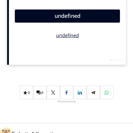
Bureaus
Campagnes
Carriere
Contentmarketing
Craft
Customer Experience
Data & Insights
Design
Digital transformation
Diversiteit
0
0
Effectiviteit
Advertentie
Gedragsverandering
Influencer marketing
Interne communicatie
Martech