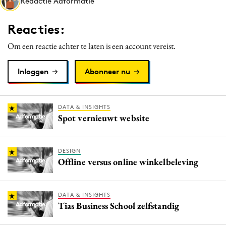
Redactie Adformatie
Media
Merkstrategie
Reacties:
PR
Om een reactie achter te laten is een account vereist.
Programmatic
Purpose Marketing
Inloggen
Abonneer nu
Reputatie & crisis
DATA & INSIGHTS
Spot vernieuwt website
DESIGN
Offline versus online winkelbeleving
DATA & INSIGHTS
Tias Business School zelfstandig