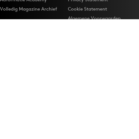
Volledig Magazine Archief
Cookie Statement
Algemene Voorwaarden
Onze app
Maak Adformatie.nl je
Google-favoriet
Privacyinstellingen
Download de
Adformatie Nieuws App