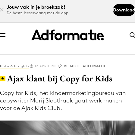
Jouw vak in je broekzak!
Download
De beste leeservaring met de app
Abonneer nu
Abonneer nu
Data & Insights
12 APRIL 2001
REDACTIE ADFORMATIE
Log in
Ajax klant bij Copy for Kids
Copy for Kids, het kindermarketingbureau van
Download de app
copywriter Marij Sloothaak gaat werk maken
Volg het laatste nieuws via de Adformatie
voor de Ajax Kids Club.
Nieuws app