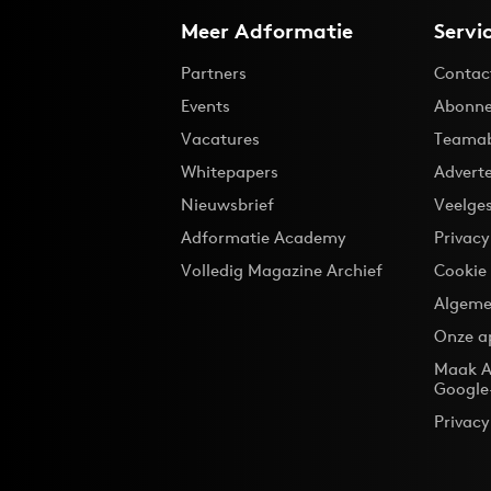
Meer Adformatie
Servi
Partners
Contac
Events
Abonne
Vacatures
Teama
Whitepapers
Advert
Nieuwsbrief
Veelge
Adformatie Academy
Privac
Volledig Magazine Archief
Cookie
Algeme
Onze a
Maak A
Google
Privacy