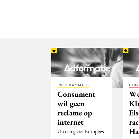
PROGRAMMATIC
CON
Consument
Wo
wil geen
Kl
reclame op
Els
internet
ra
Ha
Uit een groot Europees