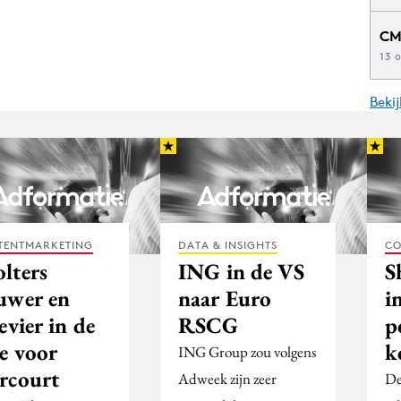
CM
13 
Beki
TENTMARKETING
DATA & INSIGHTS
CO
lters
ING in de VS
S
uwer en
naar Euro
i
evier in de
RSCG
p
ce voor
k
ING Group zou volgens
rcourt
Adweek zijn zeer
De