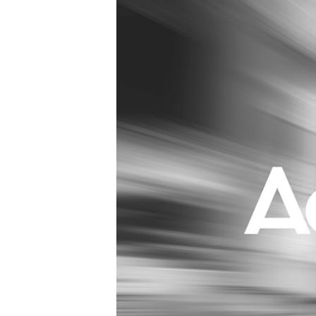
Carriere
Effectiviteit
Contentmarketing
Gedragsverand
Craft
Influencer mar
Customer Experience
Interne commu
Data & Insights
Martech