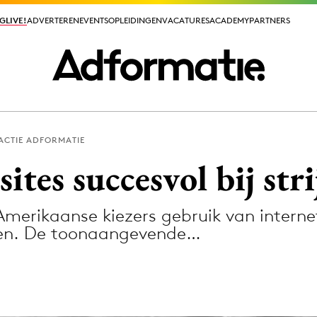
GLIVE!
GLIVE!
ADVERTEREN
ADVERTEREN
EVENTS
EVENTS
OPLEIDINGEN
OPLEIDINGEN
VACATURES
VACATURES
ACADEMY
ACADEMY
PARTNERS
PARTNERS
ACTIE ADFORMATIE
ieuws app
ites succesvol bij st
merikaanse kiezers gebruik van intern
ngen. De toonaangevende…
Media
ormation
Merkstrategie
PR