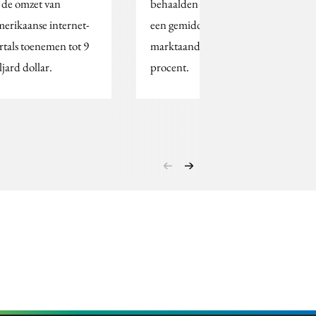
l de omzet van
behaalden vorige week
erikaanse internet-
een gemiddeld
rtals toenemen tot 9
marktaandeel van 40
ljard dollar.
procent.