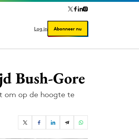
Log in
Log in
Abonneer nu
Abonneer nu
rijd Bush-Gore
et om op de hoogte te