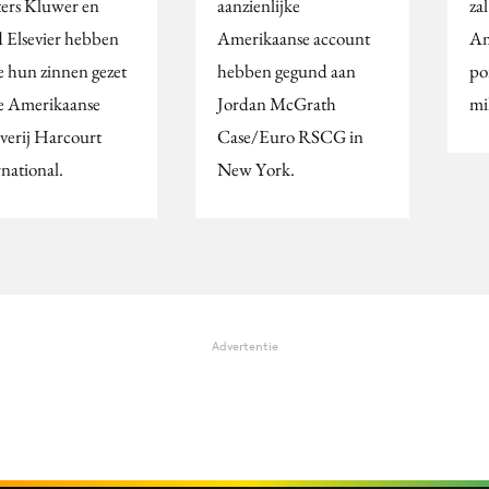
ers Kluwer en
aanzienlijke
za
 Elsevier hebben
Amerikaanse account
Am
e hun zinnen gezet
hebben gegund aan
po
e Amerikaanse
Jordan McGrath
mi
everij Harcourt
Case/Euro RSCG in
rnational.
New York.
Advertentie