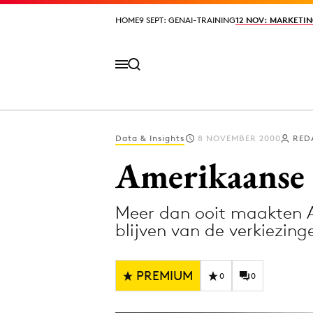
HOME
HOME
9 SEPT: GENAI-TRAINING
9 SEPT: GENAI-TRAINING
12 NOV: MARKETIN
12 NOV: MARKETIN
Data & Insights
8 NOVEMBER 2000
RED
Volg het laatste nieuws via de Adformatie N
Amerikaanse s
Meer dan ooit maakten A
Topics
blijven van de verkiezi
Artificial Intelligence
Design
Bureaus
Digital transf
PREMIUM
0
0
Campagnes
Diversiteit