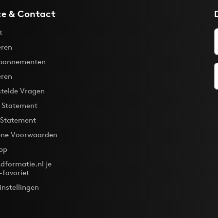
ce & Contact
t
ren
bonnementen
eren
stelde Vragen
y Statement
 Statement
ne Voorwaarden
pp
dformatie.nl je
-favoriet
instellingen