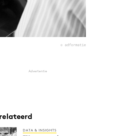
© adformatie
Advertentie
relateerd
DATA & INSIGHTS