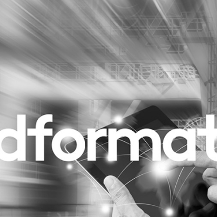
Programmatic
ering
Purpose Marketing
keting
Reputatie & crisis
nicatie