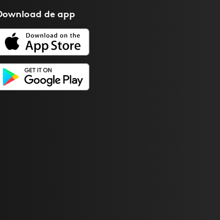
Download de
app