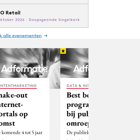
O Retail
oktober 2026 · Doopsgezinde Singelkerk
jk alle evenementen
NTENTMARKETING
DATA & INSIGHTS
hake-out
Best bekeken
nternet-
programma's
ortals op
bij publieke
omst
omroep
 komende 4 tot 5 jaar
De publieke omroepen