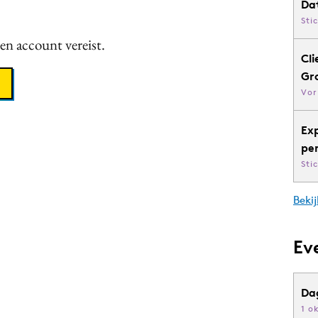
Da
Sti
een account vereist.
Cli
Gr
Vor
Ex
pe
Sti
Bekij
Ev
Da
1 o