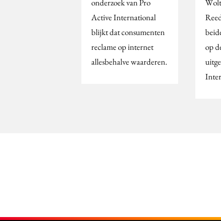
onderzoek van Pro
Wolt
Active International
Reed
blijkt dat consumenten
beid
reclame op internet
op d
allesbehalve waarderen.
uitg
Inte