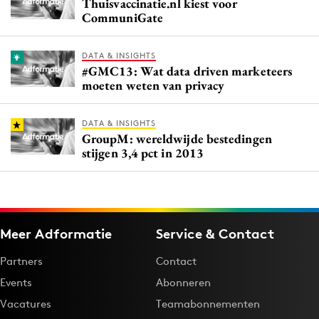
Thuisvaccinatie.nl kiest voor
CommuniGate
DATA & INSIGHTS
#GMC13: Wat data driven marketeers
moeten weten van privacy
DATA & INSIGHTS
GroupM: wereldwijde bestedingen
stijgen 3,4 pct in 2013
Meer Adformatie
Service & Contact
Partners
Contact
Events
Abonneren
Vacatures
Teamabonnementen