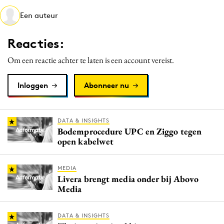
Media
Een auteur
Merkstrategie
Reacties:
PR
Programmatic
Om een reactie achter te laten is een account vereist.
Purpose Marketing
Inloggen
Abonneer nu
Reputatie & crisis
DATA & INSIGHTS
Bodemprocedure UPC en Ziggo tegen
open kabelwet
MEDIA
Livera brengt media onder bij Abovo
Media
DATA & INSIGHTS