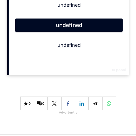
Bureaus
Campagnes
Carriere
Contentmarketing
Craft
Customer Experience
Data & Insights
Design
Digital transformation
Diversiteit
Effectiviteit
0
0
Gedragsverandering
Advertentie
Influencer marketing
Interne communicatie
Martech