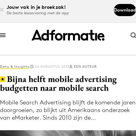
Jouw vak in je broekzak!
Download
De beste leeservaring met de app
Abonneer nu
Abonneer nu
Data & Insights
26 AUGUSTUS 2013
EEN AUTEUR
Log in
Bijna helft mobile advertising
budgetten naar mobile search
Download de app
Volg het laatste nieuws via de Adformatie
Mobile Search Advertising blijft de komende jaren
doorgroeien, zo blijkt uit Amerikaans onderzoek
Nieuws app
van eMarketer. Sinds 2010 zijn de…