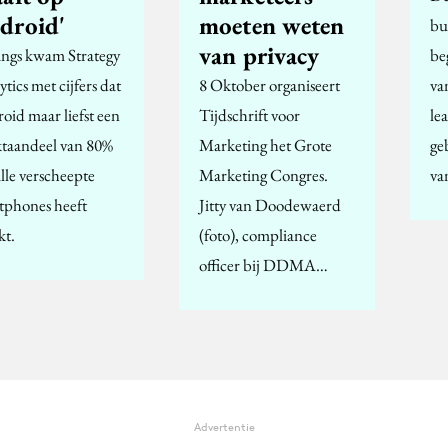
droid'
moeten weten
bu
van privacy
ngs kwam Strategy
be
tics met cijfers dat
8 Oktober organiseert
va
oid maar liefst een
Tijdschrift voor
le
taandeel van 80%
Marketing het Grote
ge
lle verscheepte
Marketing Congres.
va
tphones heeft
Jitty van Doodewaerd
kt.
(foto), compliance
officer bij DDMA…
Advertentie