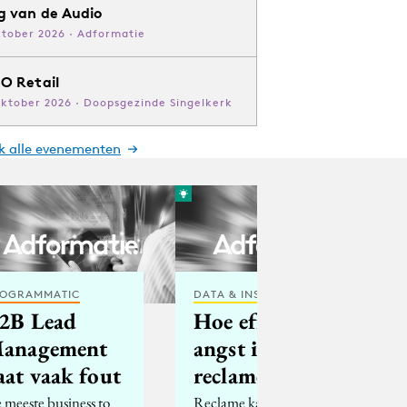
g van de Audio
ktober 2026 · Adformatie
O Retail
oktober 2026 · Doopsgezinde Singelkerk
jk alle evenementen
OGRAMMATIC
DATA & INSIGHTS
2B Lead
Hoe effectief is
anagement
angst in
aat vaak fout
reclame?
 meeste business to
Reclame kan op 6