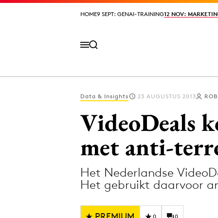
HOME
HOME
9 SEPT: GENAI-TRAINING
9 SEPT: GENAI-TRAINING
12 NOV: MARKETIN
12 NOV: MARKETIN
Data & Insights
23 AUGUSTUS 2013
ROB
Volg het laatste nieuws via de Adformatie N
VideoDeals k
met anti-terr
Topics
Het Nederlandse VideoDea
Artificial Intelligence
Design
Het gebruikt daarvoor an
Bureaus
Digital transf
Campagnes
Diversiteit
PREMIUM
0
0