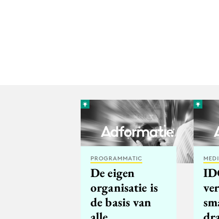
PROGRAMMATIC
MED
De eigen
ID
organisatie is
ve
de basis van
sm
alle
dr