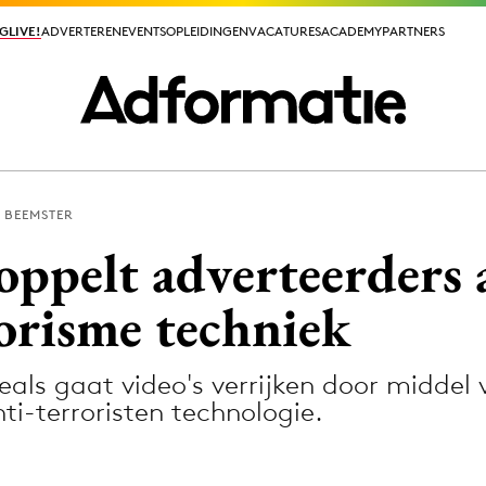
GLIVE!
GLIVE!
ADVERTEREN
ADVERTEREN
EVENTS
EVENTS
OPLEIDINGEN
OPLEIDINGEN
VACATURES
VACATURES
ACADEMY
ACADEMY
PARTNERS
PARTNERS
 BEEMSTER
ieuws app
oppelt adverteerders 
orisme techniek
ls gaat video's verrijken door middel 
Media
ti-terroristen technologie.
ormation
Merkstrategie
PR