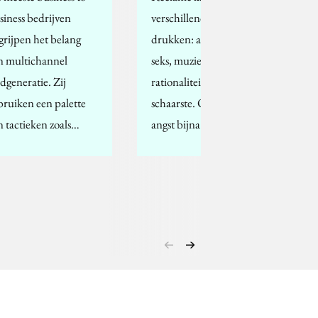
siness bedrijven
verschillende knoppen
grijpen het belang
drukken: angst, humor,
n multichannel
seks, muziek,
adgeneratie. Zij
rationaliteit, emoties en
bruiken een palette
schaarste. Ook al wordt
n tactieken zoals…
angst bijna…