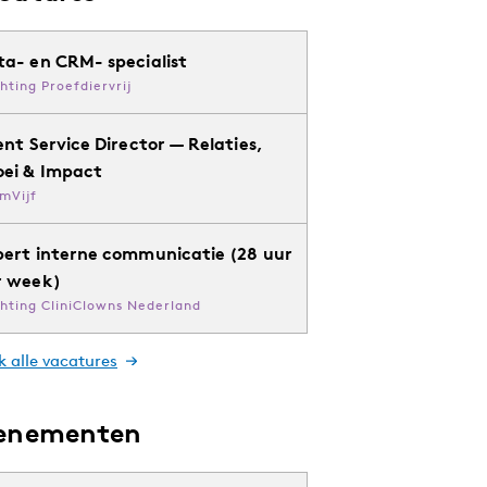
ta- en CRM- specialist
chting Proefdiervrij
ent Service Director — Relaties,
oei & Impact
mVijf
pert interne communicatie (28 uur
r week)
chting CliniClowns Nederland
k alle vacatures
enementen