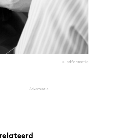
© adformatie
Advertentie
relateerd