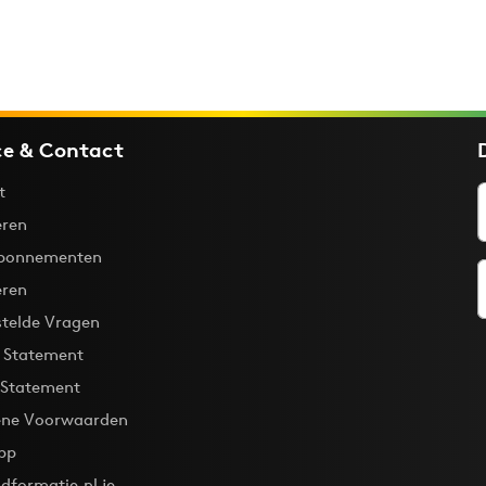
ce & Contact
t
ren
bonnementen
eren
stelde Vragen
y Statement
 Statement
ne Voorwaarden
pp
dformatie.nl je