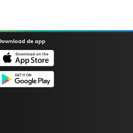
Download de
app