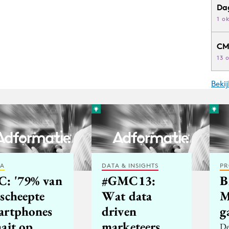
Da
1 o
CM
13 
Beki
IA
DATA & INSIGHTS
PR
C: '79% van
#GMC13:
B
rscheepte
Wat data
M
artphones
driven
g
aait op
marketeers
De