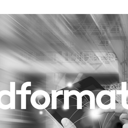
Programmatic
ering
Purpose Marketing
keting
Reputatie & crisis
nicatie