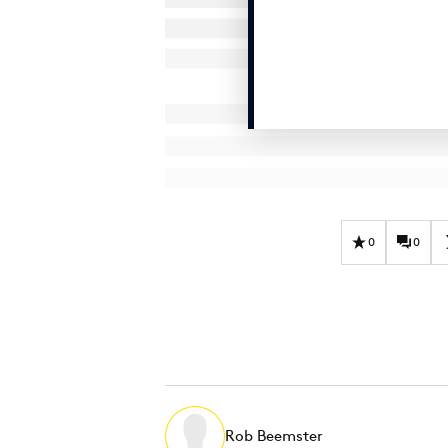
0
0
Rob Beemster