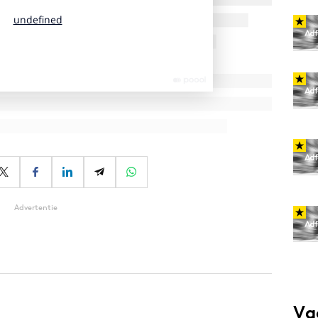
Advertentie
Va