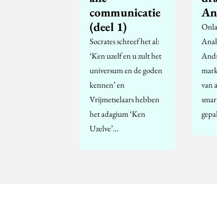
communicatie
An
(deel 1)
Onla
Socrates schreef het al:
Analy
‘Ken uzelf en u zult het
Andr
universum en de goden
mark
kennen’ en
van a
Vrijmetselaars hebben
smar
het adagium ‘Ken
gepa
Uzelve’…