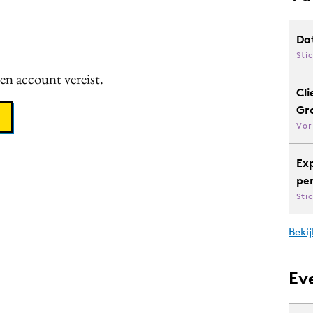
Da
Sti
een account vereist.
Cli
Gr
Vor
Ex
pe
Sti
Bekij
Ev