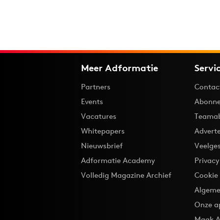
Meer Adformatie
Servi
Partners
Contac
Events
Abonne
Vacatures
Teama
Whitepapers
Advert
Nieuwsbrief
Veelge
Adformatie Academy
Privac
Volledig Magazine Archief
Cookie
Algeme
Onze a
Maak A