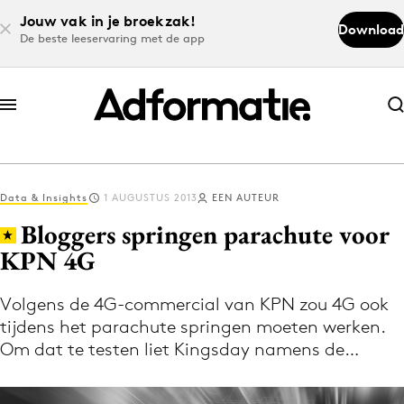
Jouw vak in je broekzak!
Download
De beste leeservaring met de app
Abonneer nu
Abonneer nu
Data & Insights
1 AUGUSTUS 2013
EEN AUTEUR
Log in
Bloggers springen parachute voor
KPN 4G
Download de app
Volg het laatste nieuws via de Adformatie
Volgens de 4G-commercial van KPN zou 4G ook
tijdens het parachute springen moeten werken.
Nieuws app
Om dat te testen liet Kingsday namens de…