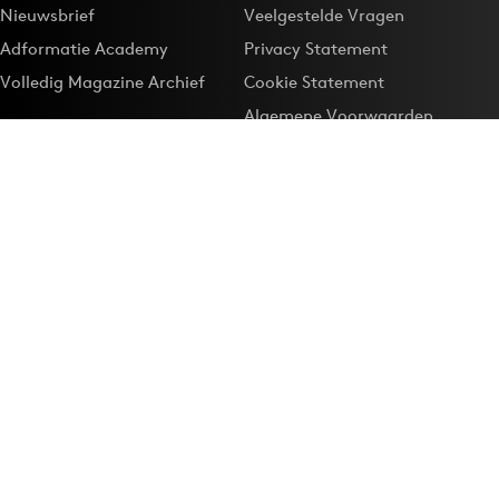
Nieuwsbrief
Veelgestelde Vragen
Adformatie Academy
Privacy Statement
Volledig Magazine Archief
Cookie Statement
Algemene Voorwaarden
Onze app
Maak Adformatie.nl je
Google-favoriet
Privacyinstellingen
Download de
Adformatie Nieuws App