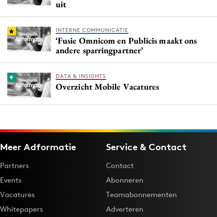
uit
INTERNE COMMUNICATIE
‘Fusie Omnicom en Publicis maakt ons
andere sparringpartner’
DATA & INSIGHTS
Overzicht Mobile Vacatures
Meer Adformatie
Service & Contact
Partners
Contact
Events
Abonneren
Vacatures
Teamabonnementen
Whitepapers
Adverteren