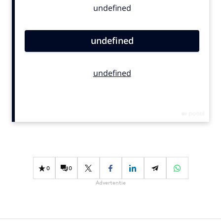
Bureaus
Campagnes
Carriere
Contentmarketing
Craft
Customer Experience
Data & Insights
Design
Digital transformation
Diversiteit
Effectiviteit
0
0
Gedragsverandering
Advertentie
Influencer marketing
Interne communicatie
Martech