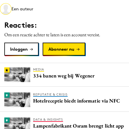
Media
Een auteur
Merkstrategie
Reacties:
PR
Programmatic
Om een reactie achter te laten is een account vereist.
Purpose Marketing
Inloggen
Abonneer nu
Reputatie & crisis
MEDIA
334 banen weg bij Wegener
REPUTATIE & CRISIS
Hotelreceptie biedt informatie via NFC
DATA & INSIGHTS
Lampenfabrikant Osram brengt licht app