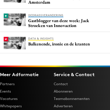
Amsterdam
GEDRAGSVERANDERING
Gastblogger van deze week: Jack
Stroeken van Innovaction
DATA & INSIGHTS
Balkenende, ironie en de kranten
Meer Adformatie
Service & Contact
Partners
Contact
Events
Abonneren
Vacatures
Teamabonnementen
Whitepapers
Adverteren