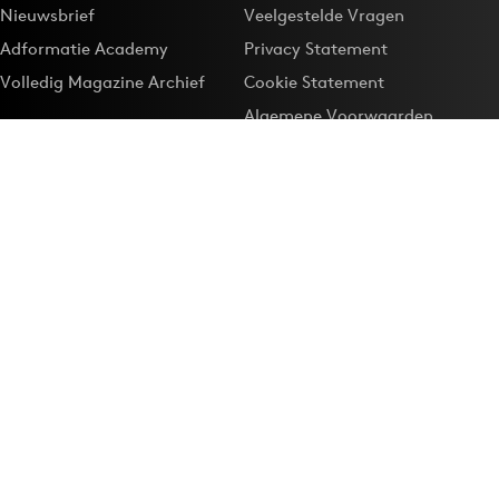
Nieuwsbrief
Veelgestelde Vragen
Adformatie Academy
Privacy Statement
Volledig Magazine Archief
Cookie Statement
Algemene Voorwaarden
Onze app
Maak Adformatie.nl je
Google-favoriet
Privacyinstellingen
Download de
Adformatie Nieuws App