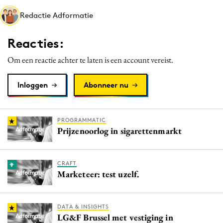
Media
Redactie Adformatie
Merkstrategie
Reacties:
PR
Programmatic
Om een reactie achter te laten is een account vereist.
Purpose Marketing
Inloggen
Abonneer nu
Reputatie & crisis
PROGRAMMATIC
Prijzenoorlog in sigarettenmarkt
CRAFT
Marketeer: test uzelf.
DATA & INSIGHTS
LG&F Brussel met vestiging in