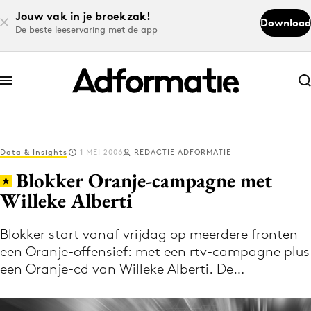
Jouw vak in je broekzak!
Download
De beste leeservaring met de app
Abonneer nu
Abonneer nu
Data & Insights
1 MEI 2006
REDACTIE ADFORMATIE
Log in
Blokker Oranje-campagne met
Willeke Alberti
Download de app
Volg het laatste nieuws via de Adformatie
Blokker start vanaf vrijdag op meerdere fronten
een Oranje-offensief: met een rtv-campagne plus
Nieuws app
een Oranje-cd van Willeke Alberti. De…