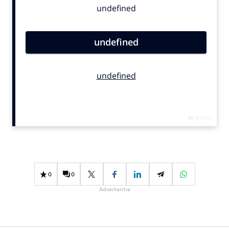
Bureaus
Campagnes
Carriere
Contentmarketing
Craft
Customer Experience
Data & Insights
Design
Digital transformation
Diversiteit
Effectiviteit
0
0
Gedragsverandering
Advertentie
Influencer marketing
Interne communicatie
Martech