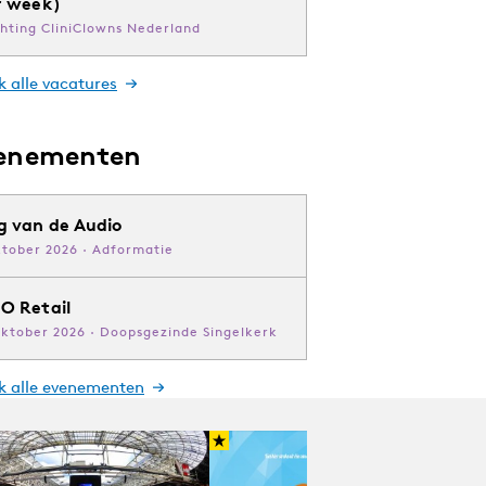
r week)
chting CliniClowns Nederland
k alle vacatures
enementen
g van de Audio
ktober 2026 · Adformatie
O Retail
oktober 2026 · Doopsgezinde Singelkerk
jk alle evenementen