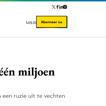
Log in
Log in
Abonneer nu
Abonneer nu
één miljoen
 een ruzie uit te vechten