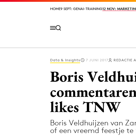
HOME
HOME
9 SEPT: GENAI-TRAINING
9 SEPT: GENAI-TRAINING
12 NOV: MARKETIN
12 NOV: MARKETIN
Data & Insights
7 JUNI 2017
REDACTIE 
Volg het laatste nieuws via de Adformatie N
Boris Veldhuij
commentaren 
Topics
likes TNW
Artificial Intelligence
Design
Bureaus
Digital transf
Boris Veldhuijzen van Za
Campagnes
Diversiteit
of een vreemd feestje te 