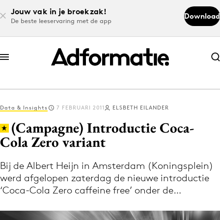
Jouw vak in je broekzak!
Download
De beste leeservaring met de app
Abonneer nu
Abonneer nu
Data & Insights
7 FEBRUARI 2011
ELSBETH EILANDER
Log in
(Campagne) Introductie Coca-
Cola Zero variant
Download de app
Volg het laatste nieuws via de Adformatie
Bij de Albert Heijn in Amsterdam (Koningsplein)
werd afgelopen zaterdag de nieuwe introductie
Nieuws app
‘Coca-Cola Zero caffeine free’ onder de…