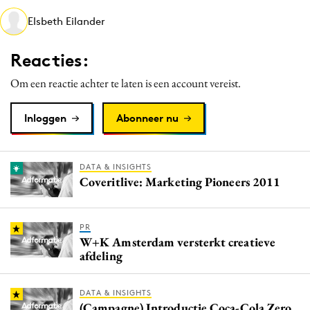
Media
Elsbeth Eilander
Merkstrategie
Reacties:
PR
Programmatic
Om een reactie achter te laten is een account vereist.
Purpose Marketing
Inloggen
Abonneer nu
Reputatie & crisis
DATA & INSIGHTS
Coveritlive: Marketing Pioneers 2011
PR
W+K Amsterdam versterkt creatieve
afdeling
DATA & INSIGHTS
(Campagne) Introductie Coca-Cola Zero