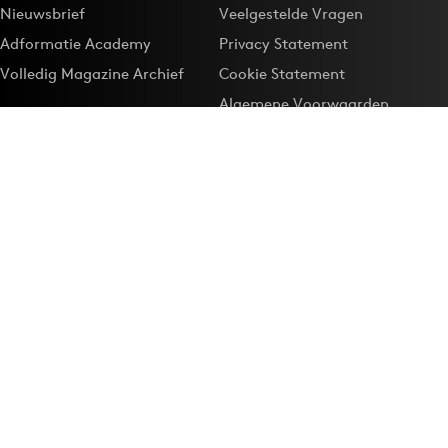
Nieuwsbrief
Veelgestelde Vragen
Adformatie Academy
Privacy Statement
Volledig Magazine Archief
Cookie Statement
Algemene Voorwaarden
Onze app
Maak Adformatie.nl je
Google-favoriet
Privacyinstellingen
Download de
Adformatie Nieuws App