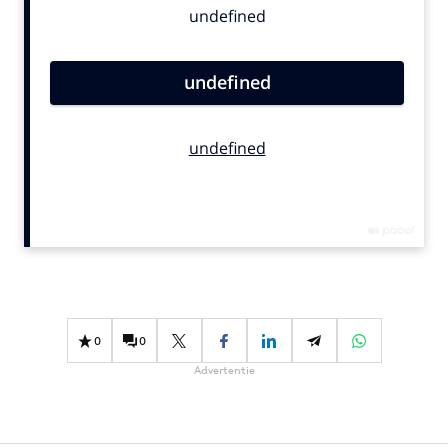
Bureaus
Campagnes
Carriere
Contentmarketing
Craft
Customer Experience
Data & Insights
Design
Digital transformation
Diversiteit
Effectiviteit
0
0
Gedragsverandering
Advertentie
Influencer marketing
Interne communicatie
Martech