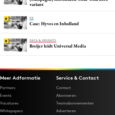
variant
PR
Case: Hyves en Inholland
DATA & INSIGHTS
Breijer leidt Universal Media
Meer Adformatie
Service & Contact
Partners
Contact
Events
Abonneren
Vacatures
Teamabonnementen
Whitepapers
Adverteren