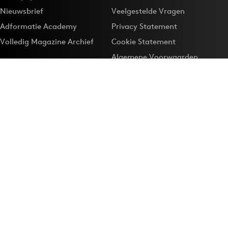
Nieuwsbrief
Veelgestelde Vragen
Adformatie Academy
Privacy Statement
Volledig Magazine Archief
Cookie Statement
Algemene Voorwaarden
Onze app
Maak Adformatie.nl je
Google-favoriet
Privacyinstellingen
Download de
Adformatie Nieuws App