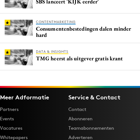
SBS lanceert 'KIJK eerder'
CONTENTMARKETING
Consumentenbestedingen dalen minder
hard
DATA & INSIGHTS
TMG heerst als uitgever gratis krant
Meer Adformatie
Service & Contact
Partners
Contact
Events
Abonneren
Vacatures
Teamabonnementen
Whitepapers
Adverteren