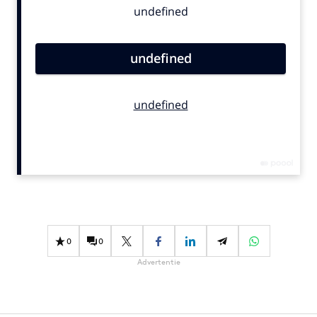
Bureaus
Campagnes
Carriere
Contentmarketing
Craft
Customer Experience
Data & Insights
Design
Digital transformation
Diversiteit
Effectiviteit
0
0
Gedragsverandering
Advertentie
Influencer marketing
Interne communicatie
Martech