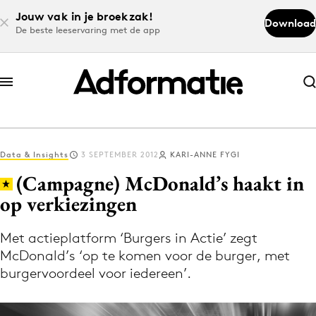
Jouw vak in je broekzak!
Download
De beste leeservaring met de app
Abonneer nu
Abonneer nu
Data & Insights
3 SEPTEMBER 2012
KARI-ANNE FYGI
Log in
(Campagne) McDonald’s haakt in
op verkiezingen
Download de app
Volg het laatste nieuws via de Adformatie
Met actieplatform ‘Burgers in Actie’ zegt
McDonald’s ‘op te komen voor de burger, met
Nieuws app
burgervoordeel voor iedereen’.