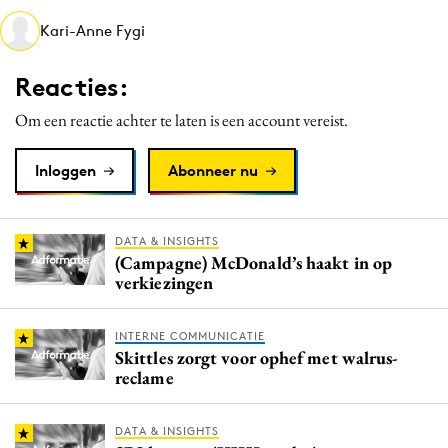
Media
Kari-Anne Fygi
Merkstrategie
Reacties:
PR
Programmatic
Om een reactie achter te laten is een account vereist.
Purpose Marketing
Inloggen
Abonneer nu
Reputatie & crisis
DATA & INSIGHTS
(Campagne) McDonald’s haakt in op
verkiezingen
INTERNE COMMUNICATIE
Skittles zorgt voor ophef met walrus-
reclame
DATA & INSIGHTS