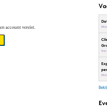
Va
Da
een account vereist.
Sti
Cli
Gr
Vor
Ex
pe
Sti
Bekij
Ev