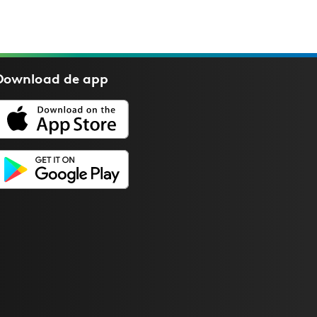
Download de
app