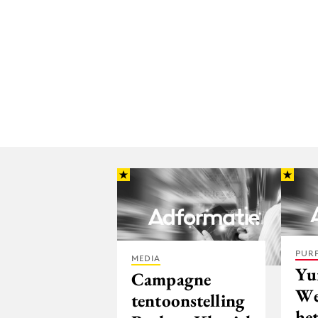
PUR
MEDIA
Yu
Campagne
We
tentoonstelling
het