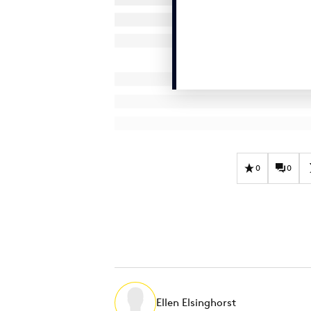
0
0
Ellen Elsinghorst