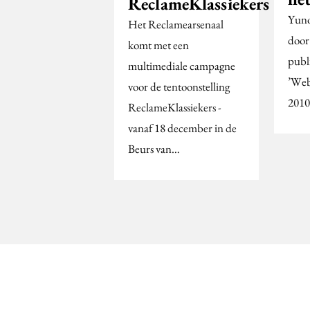
ReclameKlassiekers
Yunoo
Het Reclamearsenaal
door
komt met een
publ
multimediale campagne
’Web
voor de tentoonstelling
2010
ReclameKlassiekers -
vanaf 18 december in de
Beurs van…