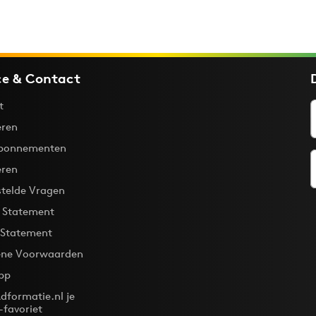
ce & Contact
t
ren
bonnementen
eren
stelde Vragen
y Statement
 Statement
ne Voorwaarden
pp
dformatie.nl je
-favoriet