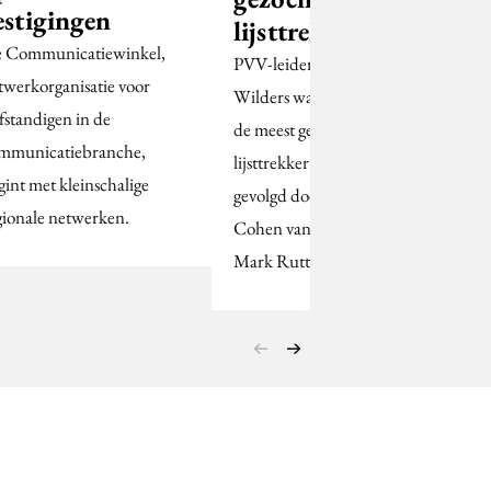
estigingen
lijsttrekker’
 Communicatiewinkel,
PVV-leider Geert
twerkorganisatie voor
Wilders was op internet
lfstandigen in de
de meest gezochte
mmunicatiebranche,
lijsttrekker van 2010,
gint met kleinschalige
gevolgd door Job
gionale netwerken.
Cohen van de PvdA,
Mark Rutte van de…