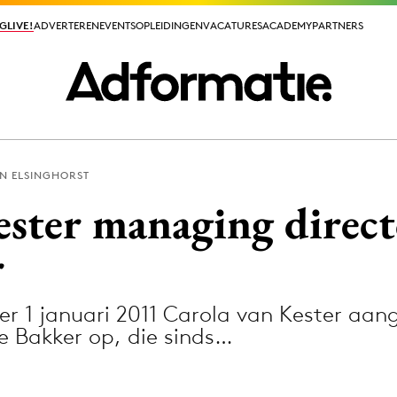
GLIVE!
GLIVE!
ADVERTEREN
ADVERTEREN
EVENTS
EVENTS
OPLEIDINGEN
OPLEIDINGEN
VACATURES
VACATURES
ACADEMY
ACADEMY
PARTNERS
PARTNERS
EN ELSINGHORST
ieuws app
ester managing direc
r
er 1 januari 2011 Carola van Kester aa
Media
 de Bakker op, die sinds…
ormation
Merkstrategie
PR