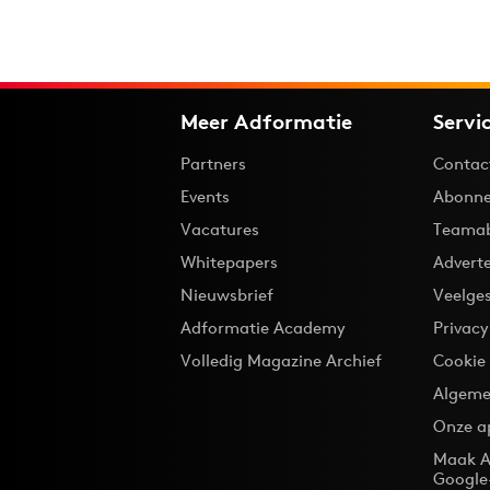
Meer Adformatie
Servi
Partners
Contac
Events
Abonne
Vacatures
Teama
Whitepapers
Advert
Nieuwsbrief
Veelge
Adformatie Academy
Privac
Volledig Magazine Archief
Cookie
Algeme
Onze a
Maak A
Google