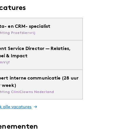
catures
ta- en CRM- specialist
chting Proefdiervrij
ent Service Director — Relaties,
oei & Impact
mVijf
pert interne communicatie (28 uur
r week)
chting CliniClowns Nederland
k alle vacatures
enementen