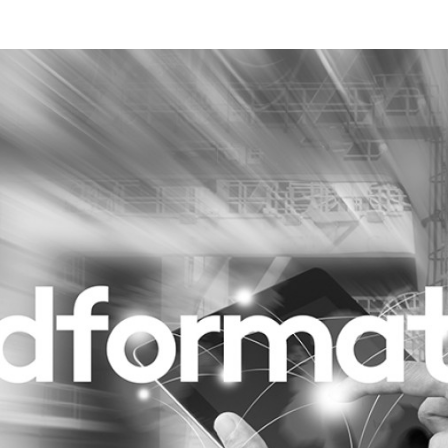
Programmatic
ering
Purpose Marketing
keting
Reputatie & crisis
nicatie