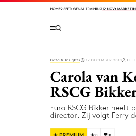
HOME
HOME
9 SEPT: GENAI-TRAINING
9 SEPT: GENAI-TRAINING
12 NOV: MARKETIN
12 NOV: MARKETIN
Data & Insights
17 DECEMBER 2010
ELL
Volg het laatste nieuws via de Adformatie N
Carola van K
RSCG Bikke
Topics
Euro RSCG Bikker heeft p
Artificial Intelligence
Design
director. Zij volgt Ferry
Bureaus
Digital transf
Campagnes
Diversiteit
PREMIUM
0
0