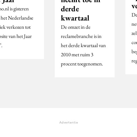
v
derde
.nl is gisteren
De
kwartaal
 het Nederlandse
ne
iek verkozen tot
De omzet in de
ze
site van het Jaar
reclamebranche is in
co
’.
het derde kwartaal van
be
2010 met ruim 3
re
procent toegenomen.
Advertentie