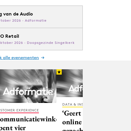
g van de Audio
ktober 2026 · Adformatie
O Retail
oktober 2026 · Doopsgezinde Singelkerk
jk alle evenementen
DATA & INSIGHTS
STOMER EXPERIENCE
‘Geert Wilders
ommunicatiewinkel
online meest
pent vier
gezochte