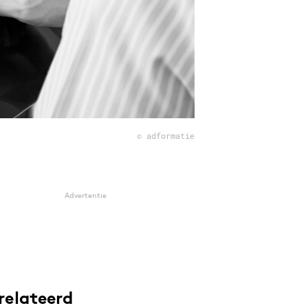
© adformatie
Advertentie
relateerd