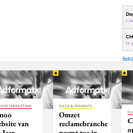
Da
1 o
CM
13 
Beki
POSE MARKETING
DATA & INSIGHTS
CU
noo
Omzet
C
bsite van
reclamebranche
o
 Jaar
neemt toe in