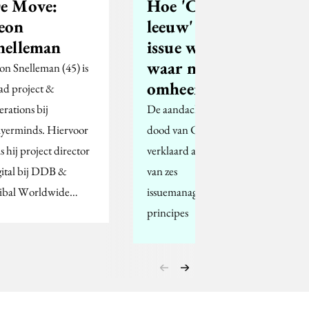
e Move:
Hoe 'Cecil de
eon
leeuw' een
nelleman
issue werd
waar niemand
on Snelleman (45) is
omheen kon
ad project &
erations bij
De aandacht voor de
yerminds. Hiervoor
dood van Cecil
s hij project director
verklaard aan de hand
gital bij DDB &
van zes
ibal Worldwide…
issuemanagement-
principes