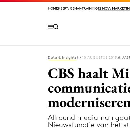
HOME
HOME
9 SEPT: GENAI-TRAINING
9 SEPT: GENAI-TRAINING
12 NOV: MARKETIN
12 NOV: MARKETIN
Data & Insights
10 AUGUSTUS 2015
JAS
Volg het laatste nieuws via de Adformatie N
CBS haalt M
communicatie
Topics
modernisere
Artificial Intelligence
Design
Bureaus
Digital transf
Allround mediaman gaat
Campagnes
Diversiteit
Nieuwsfunctie van het st