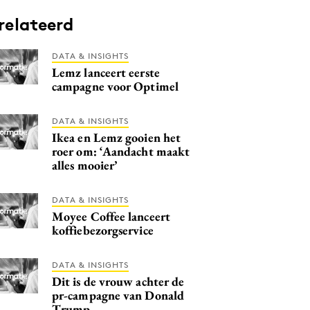
relateerd
DATA & INSIGHTS
Lemz lanceert eerste
campagne voor Optimel
DATA & INSIGHTS
Ikea en Lemz gooien het
roer om: ‘Aandacht maakt
alles mooier’
DATA & INSIGHTS
Moyee Coffee lanceert
koffiebezorgservice
DATA & INSIGHTS
Dit is de vrouw achter de
pr-campagne van Donald
Trump