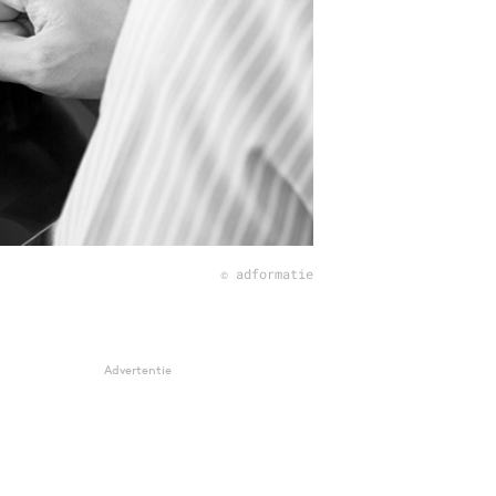
© adformatie
Advertentie