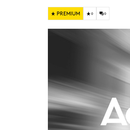
Carriere
Effectiviteit
Contentmarketing
Gedragsverand
PREMIUM
0
0
Craft
Influencer mar
Customer Experience
Interne commu
Data & Insights
Martech