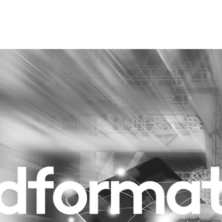
Programmatic
ering
Purpose Marketing
keting
Reputatie & crisis
nicatie