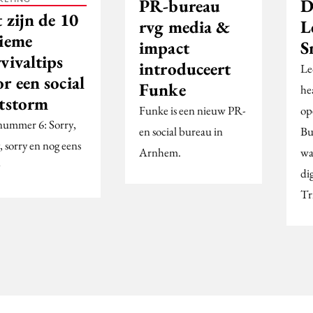
PR-bureau
D
 zijn de 10
rvg media &
L
tieme
impact
S
vivaltips
introduceert
Le
r een social
Funke
he
itstorm
Funke is een nieuw PR-
op
nummer 6: Sorry,
en social bureau in
Bu
, sorry en nog eens
Arnhem.
wa
di
Tr