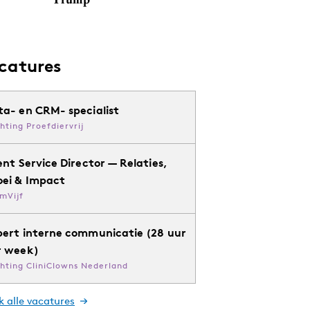
catures
ta- en CRM- specialist
chting Proefdiervrij
ent Service Director — Relaties,
oei & Impact
mVijf
pert interne communicatie (28 uur
r week)
chting CliniClowns Nederland
k alle vacatures