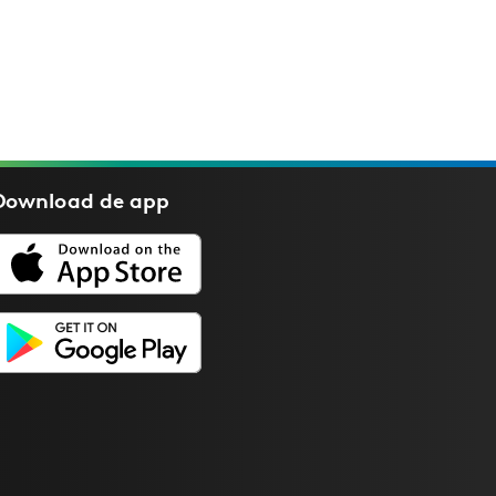
Download de
app