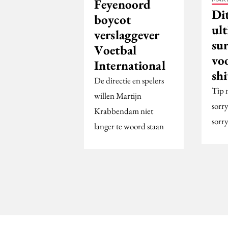
Feyenoord
Dit
boycot
ul
verslaggever
sur
Voetbal
voo
International
sh
De directie en spelers
Tip 
willen Martijn
sorry
Krabbendam niet
sorry
langer te woord staan