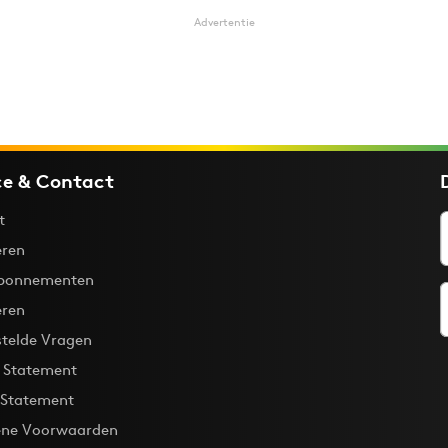
Advertentie
ce & Contact
t
ren
bonnementen
eren
stelde Vragen
y Statement
 Statement
ne Voorwaarden