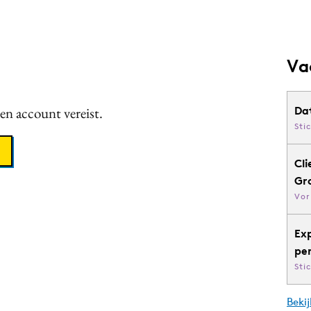
Va
een account vereist.
Da
Sti
Cli
Gr
Vor
Ex
pe
Sti
Bekij