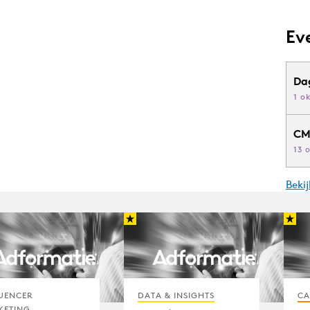
Ev
Da
1 o
CM
13 
Beki
UENCER
DATA & INSIGHTS
CA
KETING