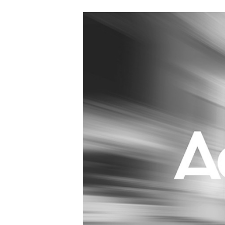
Carriere
Effectiviteit
Contentmarketing
Gedragsverand
Craft
Influencer mar
Customer Experience
Interne commu
Data & Insights
Martech