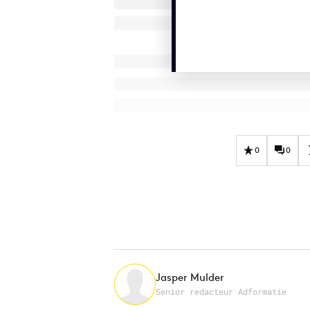
0
0
Jasper Mulder
Senior redacteur Adformatie