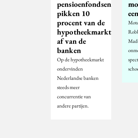
pensioenfondsen
mo
pikken 10
een
procent van de
Moto
hypotheekmarkt
Robb
af van de
Madd
banken
onmo
Op de hypotheekmarkt
spect
ondervinden
scho
Nederlandse banken
steeds meer
concurrentie van
andere partijen.