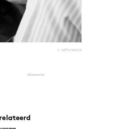
© adformatie
Advertentie
relateerd