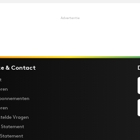
Advertentie
ce & Contact
t
ren
bonnementen
eren
stelde Vragen
y Statement
 Statement