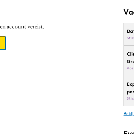
Va
een account vereist.
Da
Sti
Cli
Gr
Vor
Ex
pe
Sti
Bekij
Ev