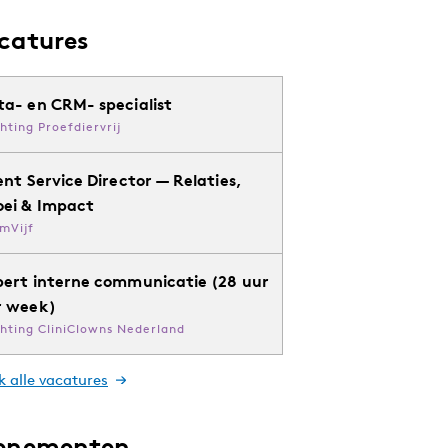
catures
ta- en CRM- specialist
chting Proefdiervrij
ent Service Director — Relaties,
oei & Impact
mVijf
pert interne communicatie (28 uur
r week)
chting CliniClowns Nederland
k alle vacatures
enementen