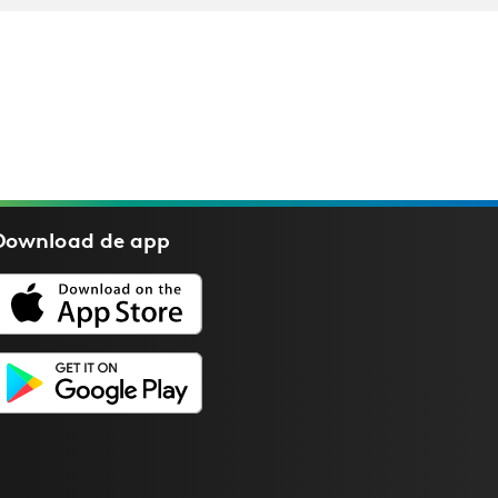
Download de
app