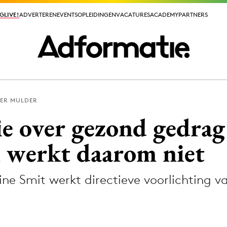
GLIVE!
GLIVE!
ADVERTEREN
ADVERTEREN
EVENTS
EVENTS
OPLEIDINGEN
OPLEIDINGEN
VACATURES
VACATURES
ACADEMY
ACADEMY
PARTNERS
PARTNERS
PER MULDER
ieuws app
 over gezond gedrag 
 werkt daarom niet
ne Smit werkt directieve voorlichting v
Media
ormation
Merkstrategie
PR