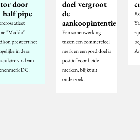
tor door
doel vergroot
c
 half pipe
de
Ro
aankoopintentie
rcross atleet
Ya
ie "Maddo"
Een samenwerking
zi
ison presteert het
tussen een commercieel
be
gelijke in deze
merk en een goed doel is
Am
aculaire viral van
positief voor beide
enenmerk DC.
merken, blijkt uit
onderzoek.