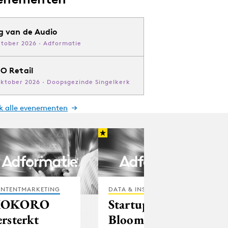
g van de Audio
ktober 2026 · Adformatie
O Retail
oktober 2026 · Doopsgezinde Singelkerk
jk alle evenementen
NTENTMARKETING
DATA & INSIGHTS
KOKORO
Startup
ersterkt
Bloomon haalt