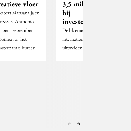
reatieve vloer
3,5 miljoen op
bij
bbert Maruanaija en
investeerders
vez S.E. Anthonio
jn per 1 september
De bloemenservice wil
gonnen bij het
internationaal
sterdamse bureau.
uitbreiden.