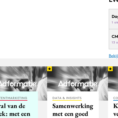
Da
1 o
CM
13 
Beki
TENTMARKETING
DATA & INSIGHTS
CO
al van de
Samenwerking
ek: met een
met een goed
v