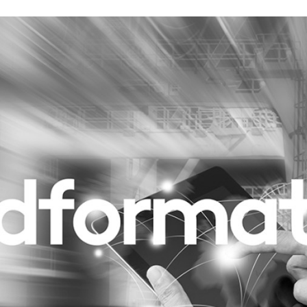
Programmatic
ering
Purpose Marketing
keting
Reputatie & crisis
nicatie