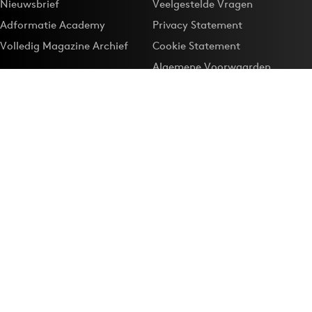
Nieuwsbrief
Veelgestelde Vragen
Adformatie Academy
Privacy Statement
Volledig Magazine Archief
Cookie Statement
Algemene Voorwaarden
Onze app
Maak Adformatie.nl je
Google-favoriet
Privacyinstellingen
Download de
Adformatie Nieuws App