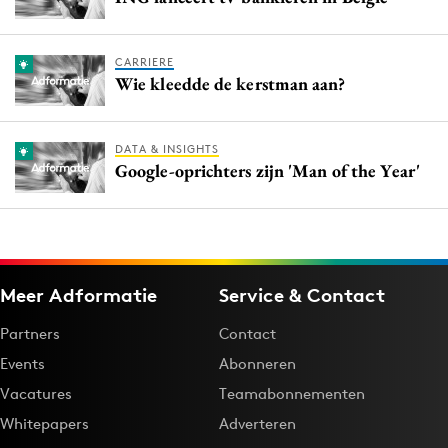
CARRIERE
Wie kleedde de kerstman aan?
DATA & INSIGHTS
Google-oprichters zijn 'Man of the Year'
Meer Adformatie
Service & Contact
Partners
Contact
Events
Abonneren
Vacatures
Teamabonnementen
Whitepapers
Adverteren