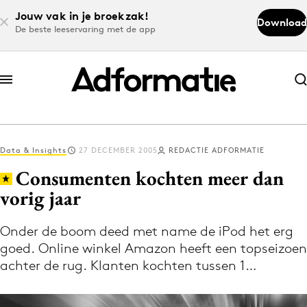
Jouw vak in je broekzak!
Download
De beste leeservaring met de app
Abonneer nu
Abonneer nu
Data & Insights
27 DECEMBER 2005
REDACTIE ADFORMATIE
Log in
Consumenten kochten meer dan
vorig jaar
Download de app
Volg het laatste nieuws via de Adformatie
Onder de boom deed met name de iPod het erg
goed. Online winkel Amazon heeft een topseizoen
Nieuws app
achter de rug. Klanten kochten tussen 1…