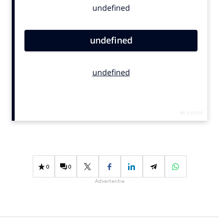
Bureaus
Campagnes
Carriere
Contentmarketing
Craft
Customer Experience
Data & Insights
Design
Digital transformation
Diversiteit
Effectiviteit
0
0
Gedragsverandering
Advertentie
Influencer marketing
Interne communicatie
Martech