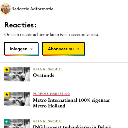
Media
Redactie Adformatie
Merkstrategie
Reacties:
PR
Programmatic
Om een reactie achter te laten is een account vereist.
Purpose Marketing
Inloggen
Abonneer nu
Reputatie & crisis
DATA & INSIGHTS
Ovatonde
PURPOSE MARKETING
Metro International 100% eigenaar
Metro Holland
DATA & INSIGHTS
ING lanceert tv-bankieren in België