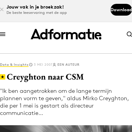
Jouw vak in je broekzak!
Download
De beste leeservaring met de app
Abonneer nu
Abonneer nu
Data & Insights
3 MEI 2007
EEN AUTEUR
Log in
Creyghton naar CSM
"Ik ben aangetrokken om de lange termijn
Download de app
plannen vorm te geven," aldus Mirko Creyghton,
Volg het laatste nieuws via de Adformatie
die per 1 mei is gestart als directeur
Nieuws app
communicatie…