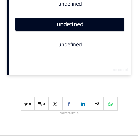
Bureaus
Campagnes
Carriere
Contentmarketing
Craft
Customer Experience
Data & Insights
Design
Digital transformation
Diversiteit
Effectiviteit
0
0
Gedragsverandering
Advertentie
Influencer marketing
Interne communicatie
Martech