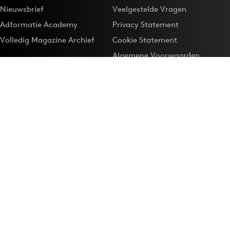
Nieuwsbrief
Veelgestelde Vragen
Adformatie Academy
Privacy Statement
Volledig Magazine Archief
Cookie Statement
Algemene Voorwaarden
Onze app
Maak Adformatie.nl je
Google-favoriet
Privacyinstellingen
Download de
Adformatie Nieuws App