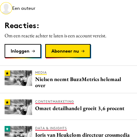
Media
Een auteur
Merkstrategie
Reacties:
PR
Programmatic
Om een reactie achter te laten is een account vereist.
Purpose Marketing
Inloggen
Abonneer nu
Reputatie & crisis
MEDIA
Nielsen neemt BuzzMetrics helemaal
over
CONTENTMARKETING
Omzet detailhandel groeit 3,6 procent
DATA & INSIGHTS
Joris van Heukelom directeur crossmedia