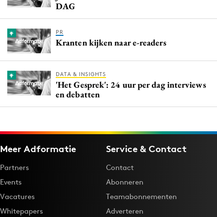
DAG
PR
Kranten kijken naar e-readers
DATA & INSIGHTS
'Het Gesprek': 24 uur per dag interviews
en debatten
Meer Adformatie
Service & Contact
Partners
Contact
Events
Abonneren
Vacatures
Teamabonnementen
Whitepapers
Adverteren