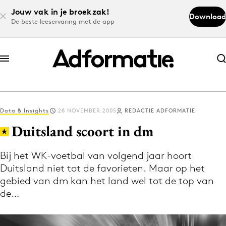
Jouw vak in je broekzak!
Download
De beste leeservaring met de app
Abonneer nu
Abonneer nu
Data & Insights
28 NOVEMBER 2005
REDACTIE ADFORMATIE
Log in
Duitsland scoort in dm
Bij het WK-voetbal van volgend jaar hoort
Download de app
Duitsland niet tot de favorieten. Maar op het
Volg het laatste nieuws via de Adformatie
gebied van dm kan het land wel tot de top van
Nieuws app
de…