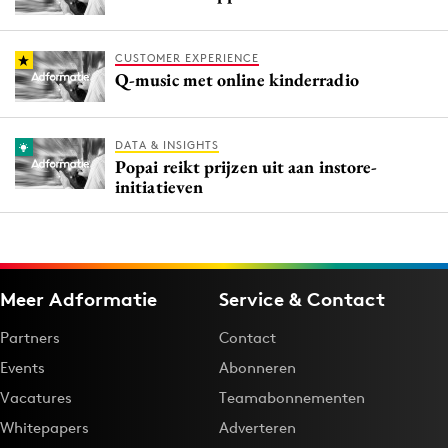
CUSTOMER EXPERIENCE
Q-music met online kinderradio
DATA & INSIGHTS
Popai reikt prijzen uit aan instore-
initiatieven
Meer Adformatie
Service & Contact
Partners
Contact
Events
Abonneren
Vacatures
Teamabonnementen
Whitepapers
Adverteren