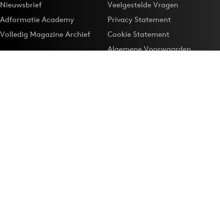
Nieuwsbrief
Veelgestelde Vragen
Adformatie Academy
Privacy Statement
Volledig Magazine Archief
Cookie Statement
Algemene Voorwaarden
Onze app
Maak Adformatie.nl je
Google-favoriet
Privacyinstellingen
Download de
Adformatie Nieuws App