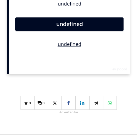
Bureaus
Campagnes
Carriere
Contentmarketing
Craft
Customer Experience
Data & Insights
Design
Digital transformation
Diversiteit
Effectiviteit
0
0
Gedragsverandering
Advertentie
Influencer marketing
Interne communicatie
Martech