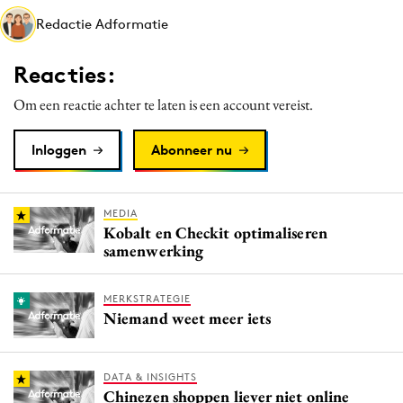
Media
Redactie Adformatie
Merkstrategie
Reacties:
PR
Programmatic
Om een reactie achter te laten is een account vereist.
Purpose Marketing
Inloggen
Abonneer nu
Reputatie & crisis
MEDIA
Kobalt en Checkit optimaliseren
samenwerking
MERKSTRATEGIE
Niemand weet meer iets
DATA & INSIGHTS
Chinezen shoppen liever niet online