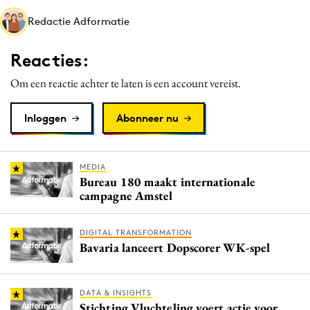
Media
Redactie Adformatie
Merkstrategie
Reacties:
PR
Programmatic
Om een reactie achter te laten is een account vereist.
Purpose Marketing
Inloggen
Abonneer nu
Reputatie & crisis
MEDIA
Bureau 180 maakt internationale
campagne Amstel
DIGITAL TRANSFORMATION
Bavaria lanceert Dopscorer WK-spel
DATA & INSIGHTS
Stichting Vluchteling voert actie voor