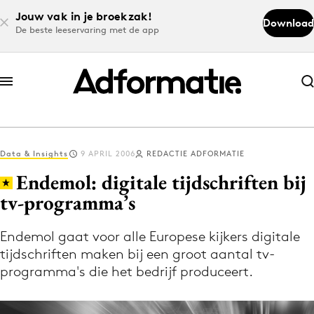
Jouw vak in je broekzak!
Download
De beste leeservaring met de app
Abonneer nu
Abonneer nu
Data & Insights
9 APRIL 2006
REDACTIE ADFORMATIE
Log in
Endemol: digitale tijdschriften bij
tv-programma’s
Download de app
Volg het laatste nieuws via de Adformatie
Endemol gaat voor alle Europese kijkers digitale
tijdschriften maken bij een groot aantal tv-
Nieuws app
programma's die het bedrijf produceert.