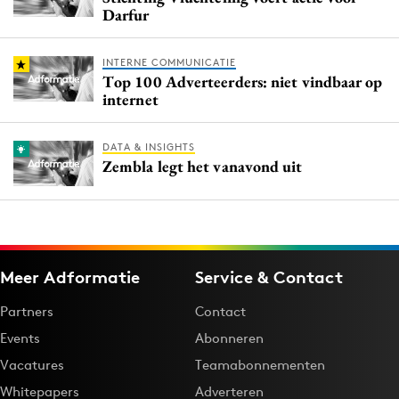
Darfur
INTERNE COMMUNICATIE
Top 100 Adverteerders: niet vindbaar op
internet
DATA & INSIGHTS
Zembla legt het vanavond uit
Meer Adformatie
Service & Contact
Partners
Contact
Events
Abonneren
Vacatures
Teamabonnementen
Whitepapers
Adverteren