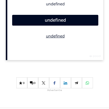
Bureaus
Campagnes
Carriere
Contentmarketing
Craft
Customer Experience
Data & Insights
Design
Digital transformation
Diversiteit
Effectiviteit
0
0
Gedragsverandering
Advertentie
Influencer marketing
Interne communicatie
Martech