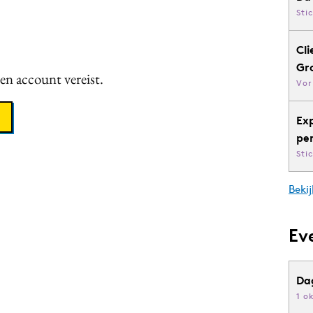
Sti
Cli
Gr
een account vereist.
Vor
Ex
pe
Sti
Bekij
Ev
Da
1 o