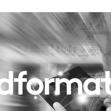
Programmatic
ering
Purpose Marketing
keting
Reputatie & crisis
nicatie