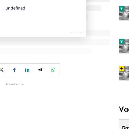
Advertentie
Va
Da