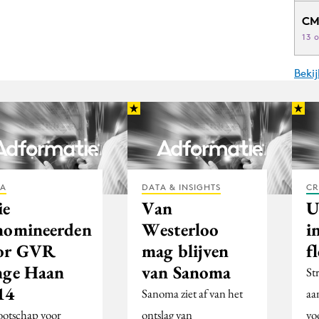
CM
13 
Beki
IA
DATA & INSIGHTS
CR
ie
Van
U
nomineerden
Westerloo
i
or GVR
mag blijven
f
nge Haan
van Sanoma
St
14
Sanoma ziet af van het
aa
otschap voor
ontslag van
vo