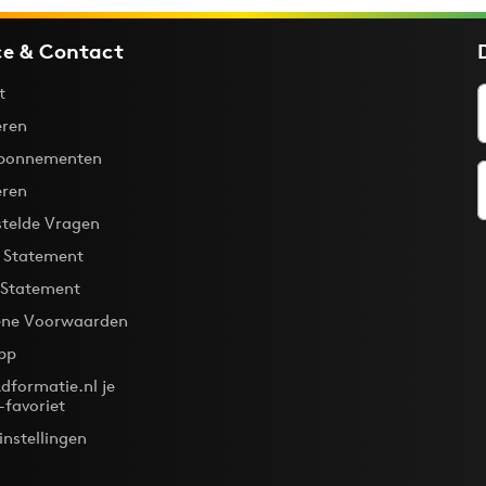
ce & Contact
t
ren
bonnementen
eren
stelde Vragen
y Statement
 Statement
ne Voorwaarden
pp
dformatie.nl je
-favoriet
instellingen