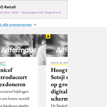
O Retail
oktober 2026 · Doopsgezinde Singelkerk
jk alle evenementen
AFT
DATA & INSIGHTS
nicef
Hoogtepunten
ntroduceert
Sotsji real time
lexdoneren
op grote
digitale
ructureel bijdragen
schermen
n een betere wereld
or kinderen zónder
De Nederlandse