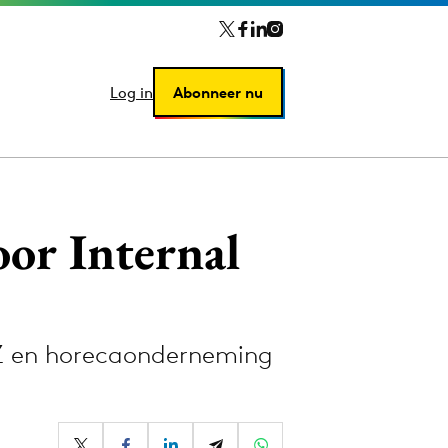
Log in
Log in
Abonneer nu
Abonneer nu
or Internal
VZ en horecaonderneming