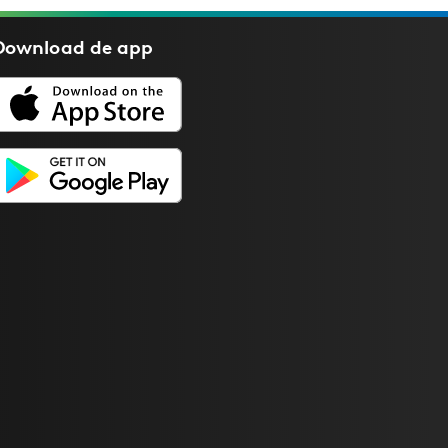
Download de
app