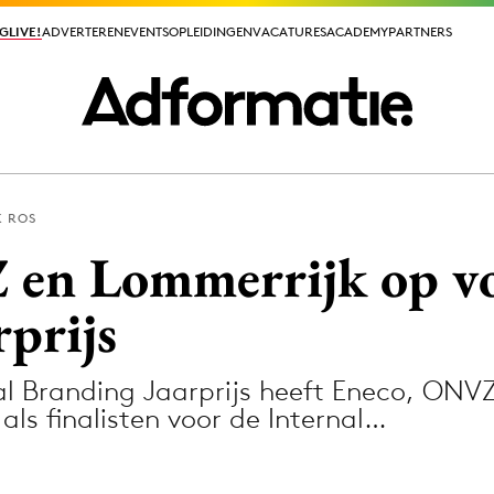
GLIVE!
GLIVE!
ADVERTEREN
ADVERTEREN
EVENTS
EVENTS
OPLEIDINGEN
OPLEIDINGEN
VACATURES
VACATURES
ACADEMY
ACADEMY
PARTNERS
PARTNERS
 ROS
ieuws app
en Lommerrijk op vo
prijs
nal Branding Jaarprijs heeft Eneco, ON
Media
s finalisten voor de Internal…
ormation
Merkstrategie
PR