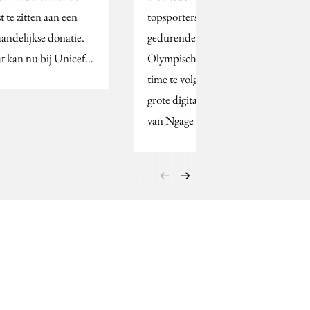
t te zitten aan een
topsporters zijn
andelijkse donatie.
gedurende de
t kan nu bij Unicef…
Olympische Spelen real
time te volgen op de
grote digitale schermen
van Ngage Media.