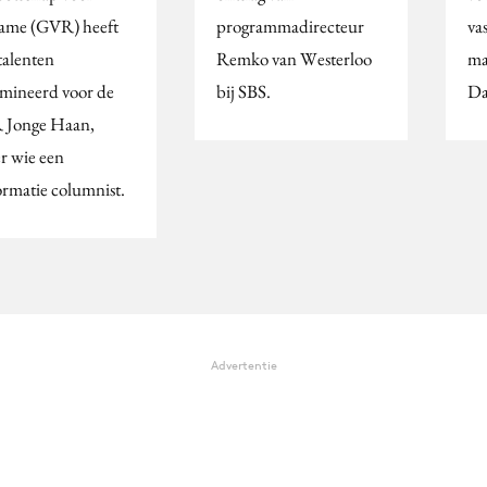
ame (GVR) heeft
programmadirecteur
vas
talenten
Remko van Westerloo
ma
mineerd voor de
bij SBS.
Da
Jonge Haan,
r wie een
rmatie columnist.
Advertentie