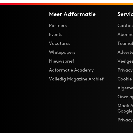
Meer Adformatie
Servi
Partners
Contac
Events
Abonne
Vacatures
Teama
Whitepapers
Advert
Nieuwsbrief
Veelge
Adformatie Academy
Privac
Volledig Magazine Archief
Cookie
Algeme
Onze a
Maak A
Google
Privacy