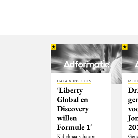
DATA & INSIGHTS
MED
'Liberty
Dr
Global en
ge
Discovery
vo
willen
Jo
Formule 1'
20
Kabelmaatschappij
Geno