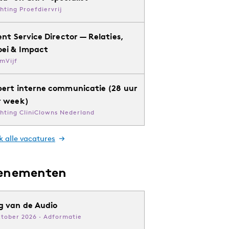
chting Proefdiervrij
ent Service Director — Relaties,
oei & Impact
mVijf
pert interne communicatie (28 uur
r week)
chting CliniClowns Nederland
k alle vacatures
enementen
g van de Audio
ktober 2026 · Adformatie