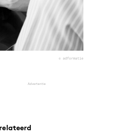
© adformatie
Advertentie
relateerd