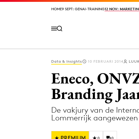
HOME
HOME
9 SEPT: GENAI-TRAINING
9 SEPT: GENAI-TRAINING
12 NOV: MARKETIN
12 NOV: MARKETIN
Data & Insights
10 FEBRUARI 2014
LUUK
Volg het laatste nieuws via de Adformatie N
Eneco, ONVZ 
Branding Jaar
Topics
De vakjury van de Inter
Artificial Intelligence
Design
Lommerrijk aangewezen al
Bureaus
Digital transf
Campagnes
Diversiteit
PREMIUM
0
0