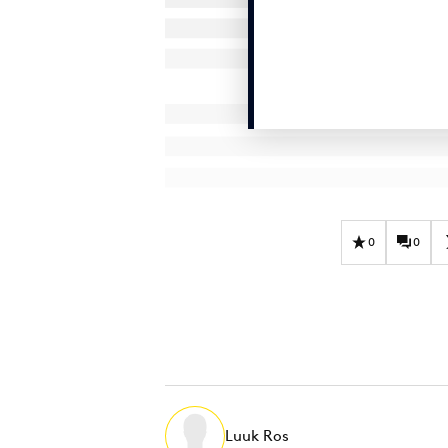
0
0
Luuk Ros