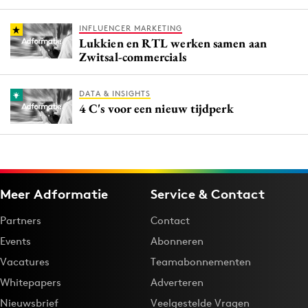
INFLUENCER MARKETING
Lukkien en RTL werken samen aan
Zwitsal-commercials
DATA & INSIGHTS
4 C's voor een nieuw tijdperk
Meer Adformatie
Service & Contact
Partners
Contact
Events
Abonneren
Vacatures
Teamabonnementen
Whitepapers
Adverteren
Nieuwsbrief
Veelgestelde Vragen