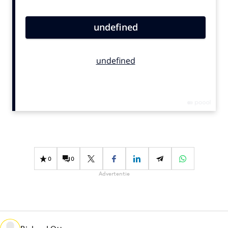
Bureaus
Campagnes
Carriere
Contentmarketing
Craft
Customer Experience
Data & Insights
Design
Digital transformation
Diversiteit
0
0
Effectiviteit
Advertentie
Gedragsverandering
Influencer marketing
Interne communicatie
Martech