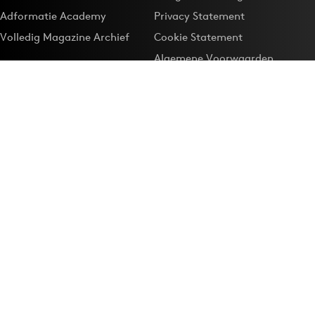
Adformatie Academy
Privacy Statement
Volledig Magazine Archief
Cookie Statement
Algemene Voorwaarden
Onze app
Maak Adformatie.nl je
Google-favoriet
Privacyinstellingen
Download de
Adformatie Nieuws App