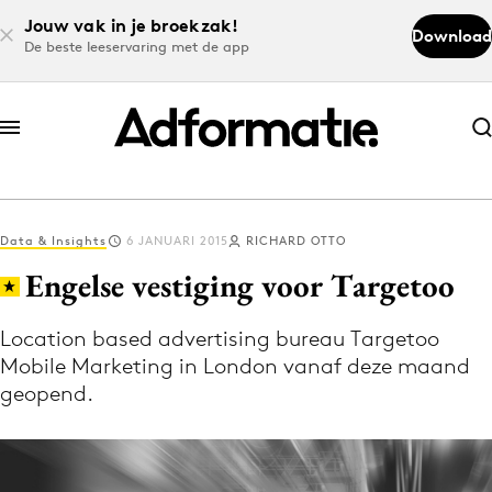
Jouw vak in je broekzak!
Download
De beste leeservaring met de app
Abonneer nu
Abonneer nu
Data & Insights
6 JANUARI 2015
RICHARD OTTO
Log in
Engelse vestiging voor Targetoo
Location based advertising bureau Targetoo
Download de app
Mobile Marketing in London vanaf deze maand
Volg het laatste nieuws via de Adformatie
geopend.
Nieuws app