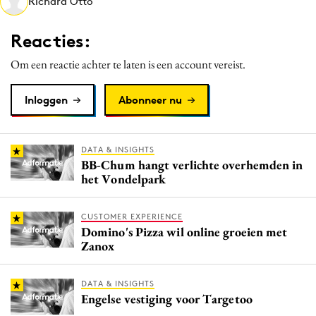
Richard Otto
Media
Merkstrategie
Reacties:
PR
Om een reactie achter te laten is een account vereist.
Programmatic
Purpose Marketing
Inloggen
Abonneer nu
Reputatie & crisis
DATA & INSIGHTS
BB-Chum hangt verlichte overhemden in
het Vondelpark
CUSTOMER EXPERIENCE
Domino's Pizza wil online groeien met
Zanox
DATA & INSIGHTS
Engelse vestiging voor Targetoo