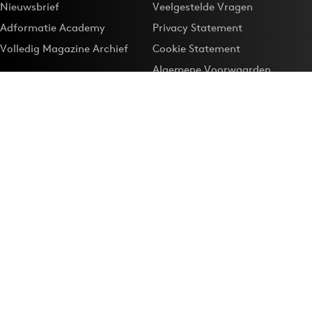
Nieuwsbrief
Veelgestelde Vragen
Adformatie Academy
Privacy Statement
Volledig Magazine Archief
Cookie Statement
Algemene Voorwaarden
Onze app
Maak Adformatie.nl je
Google-favoriet
Privacyinstellingen
Download de
Adformatie Nieuws App