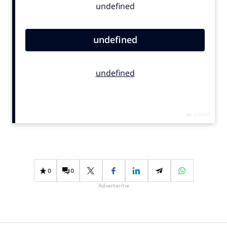
Bureaus
Campagnes
Carriere
Contentmarketing
Craft
Customer Experience
Data & Insights
Design
Digital transformation
Diversiteit
Effectiviteit
0
0
Gedragsverandering
Advertentie
Influencer marketing
Interne communicatie
Martech