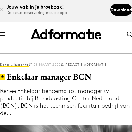
Jouw vak in je broekzak!
Download
De beste leeservaring met de app
Abonneer nu
Abonneer nu
Data & Insights
25 MAART 2002
REDACTIE ADFORMATIE
Log in
Enkelaar manager BCN
Renee Enkelaar benoemd tot manager tv
Download de app
productie bij Broadcasting Center Nederland
Volg het laatste nieuws via de Adformatie
(BCN). BCN is het technisch facilitair bedrijf van
Nieuws app
de…