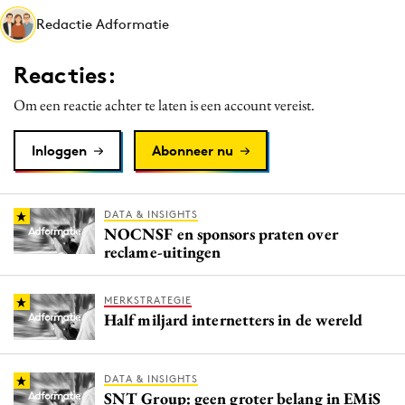
Media
Redactie Adformatie
Merkstrategie
Reacties:
PR
Programmatic
Om een reactie achter te laten is een account vereist.
Purpose Marketing
Inloggen
Abonneer nu
Reputatie & crisis
DATA & INSIGHTS
NOCNSF en sponsors praten over
reclame-uitingen
MERKSTRATEGIE
Half miljard internetters in de wereld
DATA & INSIGHTS
SNT Group: geen groter belang in EMiS