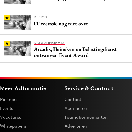
DESIGN
IT recessie nog niet over
DATA & INSIGHTS
Arcadis, Heineken en Belastingdienst
ontvangen Event Award
Meer Adformatie
Service & Contact
Partners
Contact
Events
Abonneren
Vacatures
Teamabonnementen
Whitepapers
Adverteren