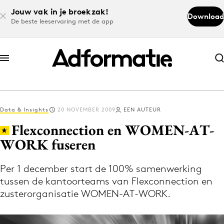
Jouw vak in je broekzak!
Download
De beste leeservaring met de app
Abonneer nu
Abonneer nu
Data & Insights
20 NOVEMBER 2009
EEN AUTEUR
Log in
Flexconnection en WOMEN-AT-
WORK fuseren
Download de app
Volg het laatste nieuws via de Adformatie
Per 1 december start de 100% samenwerking
tussen de kantoorteams van Flexconnection en
Nieuws app
zusterorganisatie WOMEN-AT-WORK.