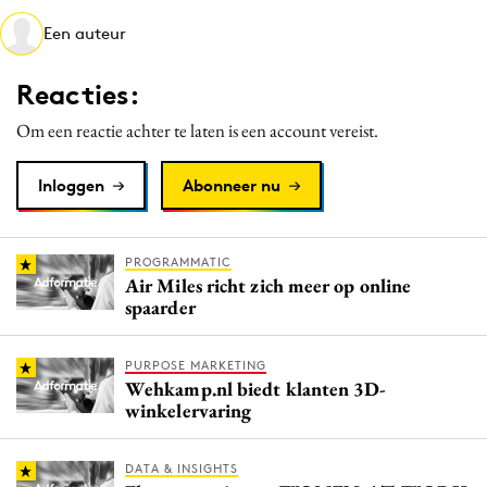
Media
Een auteur
Merkstrategie
Reacties:
PR
Programmatic
Om een reactie achter te laten is een account vereist.
Purpose Marketing
Inloggen
Abonneer nu
Reputatie & crisis
PROGRAMMATIC
Air Miles richt zich meer op online
spaarder
PURPOSE MARKETING
Wehkamp.nl biedt klanten 3D-
winkelervaring
DATA & INSIGHTS