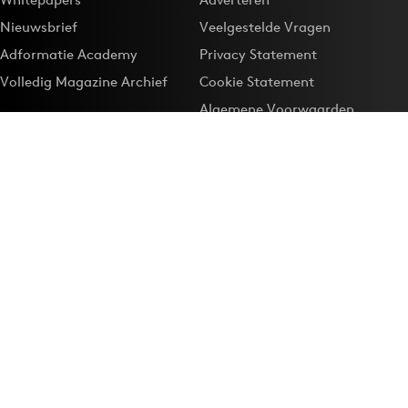
Nieuwsbrief
Veelgestelde Vragen
Adformatie Academy
Privacy Statement
Volledig Magazine Archief
Cookie Statement
Algemene Voorwaarden
Onze app
Maak Adformatie.nl je
Google-favoriet
Privacyinstellingen
Download de
Adformatie Nieuws App