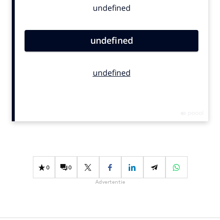
Bureaus
Campagnes
Carriere
Contentmarketing
Craft
Customer Experience
Data & Insights
Design
Digital transformation
Diversiteit
Effectiviteit
0
0
Gedragsverandering
Advertentie
Influencer marketing
Interne communicatie
Martech