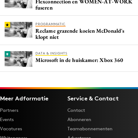
Flexconnection en WOMEN-AT-WORK
fuseren
PROGRAMMATIC
Reclame grazende koeien McDonald's
klopt niet
DATA & INSIGHTS
Microsoft in de huiskamer: Xbox 360
Meer Adformatie
Service & Contact
Partners
Contact
Events
Abonneren
Vacatures
Teamabonnementen
Whitepapers
Adverteren