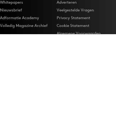
Whitepapers
Adverteren
Nieuwsbrief
Veelgestelde Vragen
Adformatie Academy
Privacy Statement
Volledig Magazine Archief
Cookie Statement
Algemene Voorwaarden
Onze app
Maak Adformatie.nl je
Google-favoriet
Privacyinstellingen
Download de
Adformatie Nieuws App