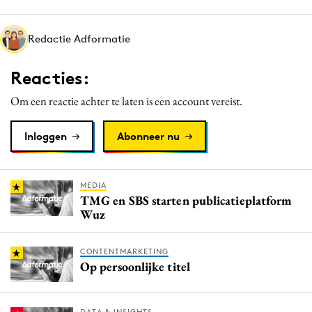
Media
Merkstrategie
Redactie Adformatie
PR
Reacties:
Programmatic
Purpose Marketing
Om een reactie achter te laten is een account vereist.
Reputatie & crisis
Inloggen
Abonneer nu
MEDIA
TMG en SBS starten publicatieplatform
Wuz
CONTENTMARKETING
Op persoonlijke titel