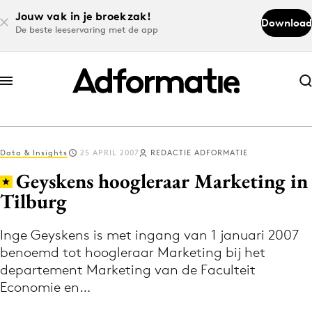
Jouw vak in je broekzak!
Download
De beste leeservaring met de app
Abonneer nu
Abonneer nu
Data & Insights
25 APRIL 2007
REDACTIE ADFORMATIE
Log in
Geyskens hoogleraar Marketing in
Tilburg
Download de app
Volg het laatste nieuws via de Adformatie
Inge Geyskens is met ingang van 1 januari 2007
benoemd tot hoogleraar Marketing bij het
Nieuws app
departement Marketing van de Faculteit
Economie en…