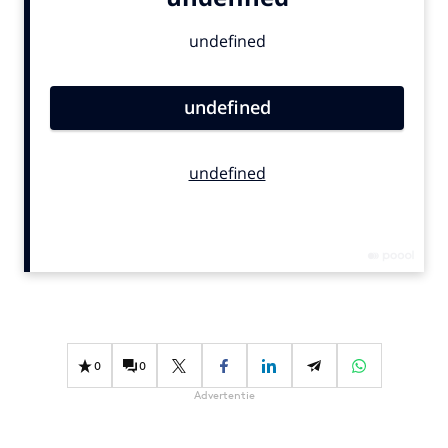
Bureaus
Campagnes
Carriere
Contentmarketing
Craft
Customer Experience
Data & Insights
Design
Digital transformation
Diversiteit
Effectiviteit
Gedragsverandering
0
0
Influencer marketing
Advertentie
Interne communicatie
Martech