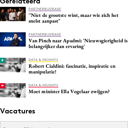
Gerelateerd
Media
PARTNERBIJDRAGE
''Niet de grootste wint, maar wie zich het
Merkstrategie
snelst aanpast"
PR
Programmatic
PARTNERBIJDRAGE
Van Pinch naar Apadmi: 'Nieuwsgierigheid is
Purpose Marketing
belangrijker dan ervaring'
Reputatie & crisis
DATA & INSIGHTS
Robert Cialdini: fascinatie, inspiratie en
manipulatie!
DATA & INSIGHTS
Moet minister Ella Vogelaar zwijgen?
Vacatures