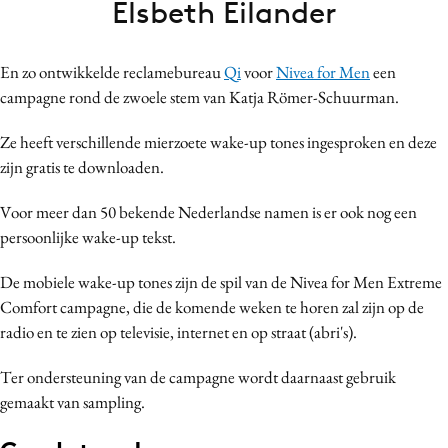
Elsbeth Eilander
Bureaus
Campagnes
En zo ontwikkelde reclamebureau
Qi
voor
Nivea for Men
een
Carriere
campagne rond de zwoele stem van Katja Römer-Schuurman.
Contentmarketing
Craft
Ze heeft verschillende mierzoete wake-up tones ingesproken en deze
zijn gratis te downloaden.
Customer Experience
Data & Insights
Voor meer dan 50 bekende Nederlandse namen is er ook nog een
Design
persoonlijke wake-up tekst.
Digital transformation
De mobiele wake-up tones zijn de spil van de Nivea for Men Extreme
Diversiteit
Comfort campagne, die de komende weken te horen zal zijn op de
Effectiviteit
radio en te zien op televisie, internet en op straat (abri's).
Gedragsverandering
Ter ondersteuning van de campagne wordt daarnaast gebruik
Influencer marketing
gemaakt van sampling.
Interne communicatie
Martech