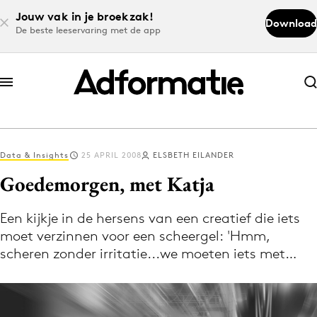
Jouw vak in je broekzak!
Download
De beste leeservaring met de app
Abonneer nu
Abonneer nu
Data & Insights
25 APRIL 2008
ELSBETH EILANDER
Log in
Goedemorgen, met Katja
Een kijkje in de hersens van een creatief die iets
Download de app
moet verzinnen voor een scheergel: 'Hmm,
Volg het laatste nieuws via de Adformatie
scheren zonder irritatie...we moeten iets met…
Nieuws app