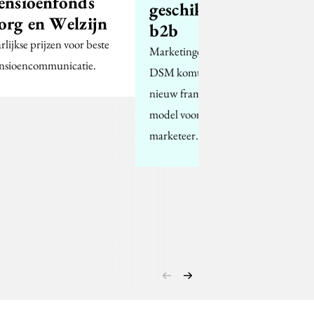
ensioenfonds
geschikt voor
org en Welzijn
b2b
rlijkse prijzen voor beste
Marketingdirecteur
nsioencommunicatie.
DSM komt met een
nieuw framework-
model voor de b2b-
marketeer.