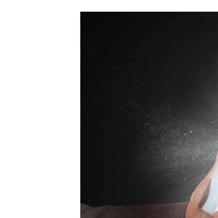
Carriere
Effectiviteit
Contentmarketing
Gedragsverand
Craft
Influencer mar
Customer Experience
Interne commu
Data & Insights
Martech