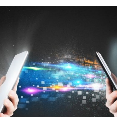
Programmatic
ering
Purpose Marketing
keting
Reputatie & crisis
nicatie