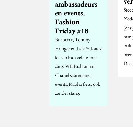
ve
ambassadeurs
Stee
en events.
Nede
Fashion
(des
Friday #18
hun 
Burberry, Tommy
buit
Hilfiger en Jack & Jones
over
kiezen hun celebs met
Deel
zorg. WE Fashion en
Chanel scoren met
events. Rapha fietst ook
zonder stang.