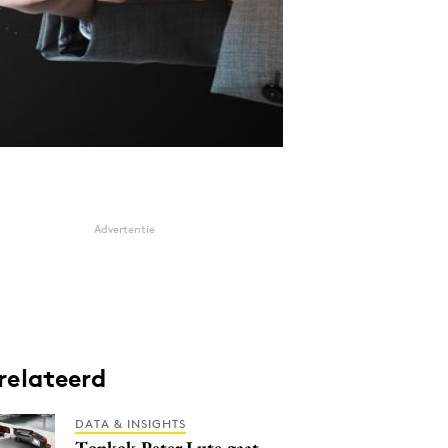
Advertentie
relateerd
DATA & INSIGHTS
Topkok Peter Lute gaat