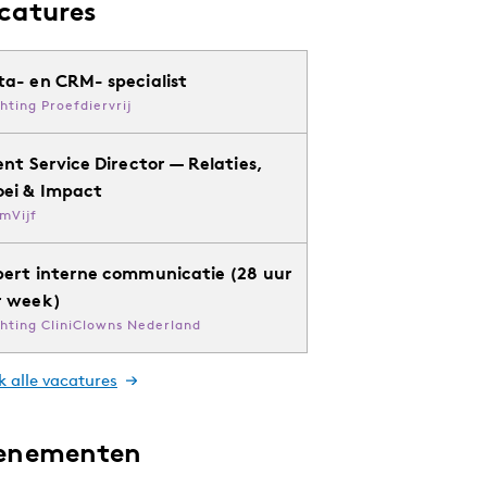
catures
ta- en CRM- specialist
chting Proefdiervrij
ent Service Director — Relaties,
oei & Impact
mVijf
pert interne communicatie (28 uur
r week)
chting CliniClowns Nederland
k alle vacatures
enementen