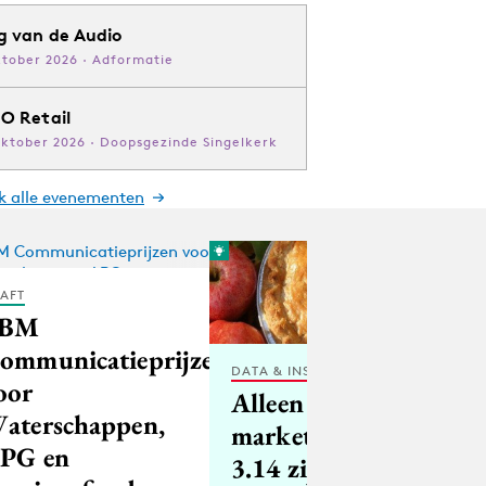
g van de Audio
ktober 2026 · Adformatie
O Retail
oktober 2026 · Doopsgezinde Singelkerk
jk alle evenementen
AFT
PBM
ommunicatieprijzen
DATA & INSIGHTS
oor
Alleen
aterschappen,
marketeers
PG en
3.14 zijn