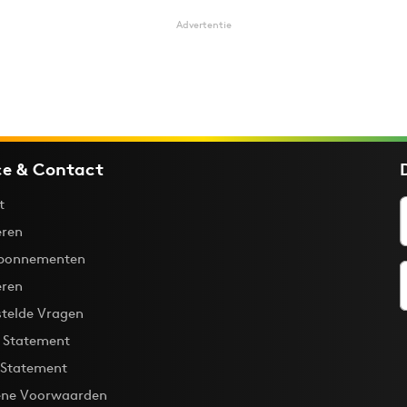
Advertentie
ce & Contact
t
ren
bonnementen
eren
stelde Vragen
y Statement
 Statement
ne Voorwaarden