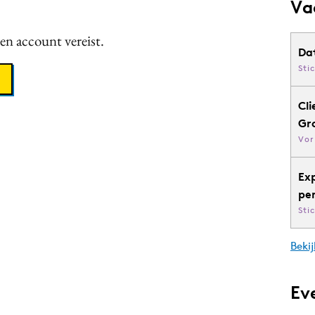
Va
een account vereist.
Da
Sti
Cli
Gr
Vor
Ex
pe
Sti
Bekij
Ev