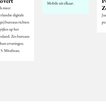
P
rovert
Mobile uit elkaar.
Z
ds meer
Jaa
rlandse digitale
pe
ign) bureaus richten
pijlen op het
enland. Zes bureaus
 hun ervaringen.
 5: Mirabeau.