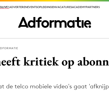
GLIVE!
GLIVE!
ADVERTEREN
ADVERTEREN
EVENTS
EVENTS
OPLEIDINGEN
OPLEIDINGEN
VACATURES
VACATURES
ACADEMY
ACADEMY
PARTNERS
PARTNERS
ADFORMATIE
ieuws app
eeft kritiek op abon
at de telco mobiele video's gaat 'afknijp
Media
ormation
Merkstrategie
PR