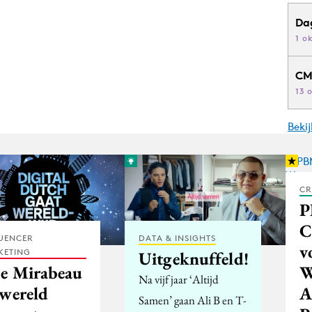
Da
1 o
CM
13 
Beki
CR
C
UENCER
DATA & INSIGHTS
v
KETING
Uitgeknuffeld!
W
e Mirabeau
Na vijf jaar ‘Altijd
A
 wereld
Samen’ gaan Ali B en T-