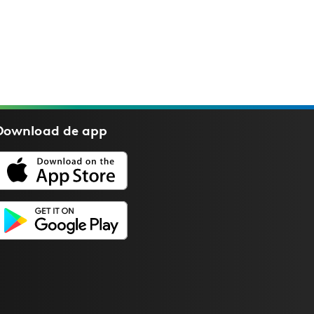
Download de
app