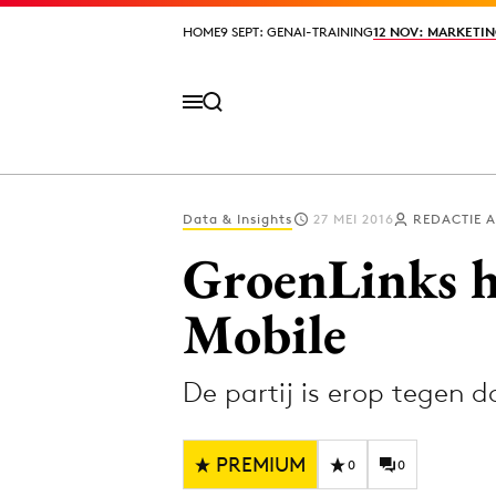
HOME
HOME
9 SEPT: GENAI-TRAINING
9 SEPT: GENAI-TRAINING
12 NOV: MARKETIN
12 NOV: MARKETIN
Data & Insights
27 MEI 2016
REDACTIE 
Volg het laatste nieuws via de Adformatie N
GroenLinks h
Mobile
Topics
De partij is erop tegen d
Artificial Intelligence
Design
Bureaus
Digital transf
PREMIUM
Campagnes
Diversiteit
0
0