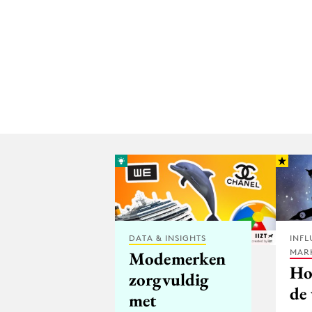
DATA & INSIGHTS
INFL
MAR
Modemerken
Ho
zorgvuldig
de
met