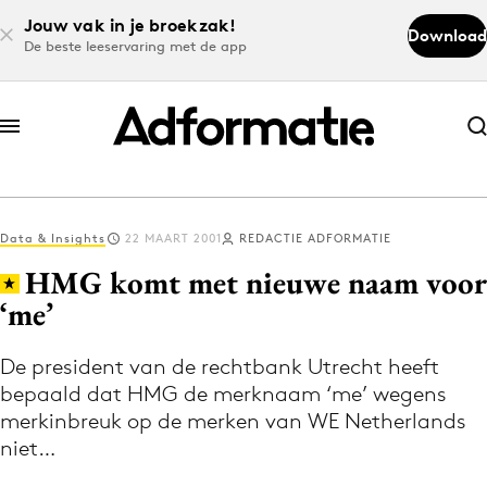
Jouw vak in je broekzak!
Download
De beste leeservaring met de app
Abonneer nu
Abonneer nu
Data & Insights
22 MAART 2001
REDACTIE ADFORMATIE
Log in
HMG komt met nieuwe naam voor
‘me’
Download de app
Volg het laatste nieuws via de Adformatie
De president van de rechtbank Utrecht heeft
bepaald dat HMG de merknaam ‘me’ wegens
Nieuws app
merkinbreuk op de merken van WE Netherlands
niet…