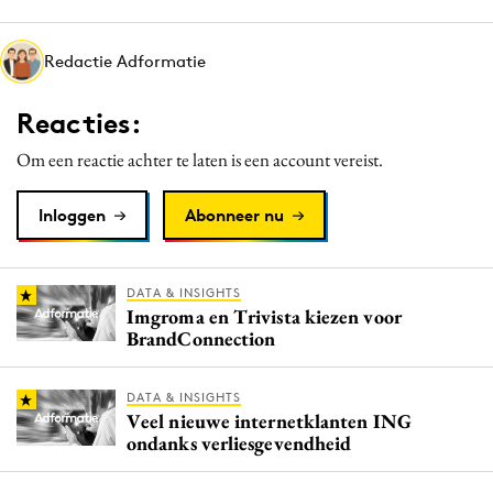
Media
Merkstrategie
Redactie Adformatie
PR
Reacties:
Programmatic
Purpose Marketing
Om een reactie achter te laten is een account vereist.
Reputatie & crisis
Inloggen
Abonneer nu
DATA & INSIGHTS
Imgroma en Trivista kiezen voor
BrandConnection
DATA & INSIGHTS
Veel nieuwe internetklanten ING
ondanks verliesgevendheid