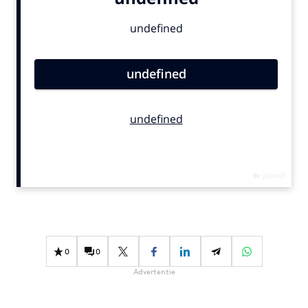
Bureaus
Campagnes
Carriere
Contentmarketing
Craft
Customer Experience
Data & Insights
Design
Digital transformation
Diversiteit
Effectiviteit
Gedragsverandering
0
0
Influencer marketing
Advertentie
Interne communicatie
Martech