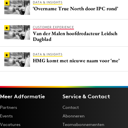
DATA & INSIGHTS
‘Overname True North door IPC rond’
CUSTOMER EXPERIENCE
Van der Malen hoofdredacteur Leidsch
Dagblad
DATA & INSIGHTS
HMG komt met nieuwe naam voor ‘me’
Meer Adformatie
Service & Contact
Partners
Contact
Events
Abonneren
Vacatures
Teamabonnementen