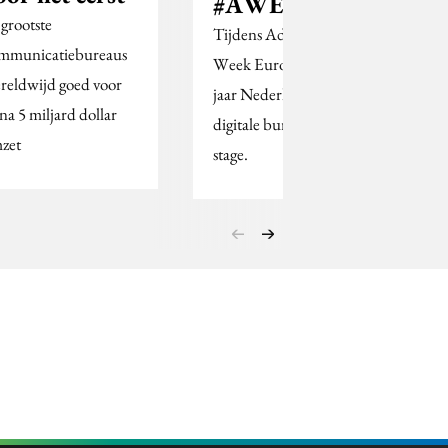
#AWEurope
 grootste
Tijdens Advertising
mmunicatiebureaus
Week Europe ook dit
reldwijd goed voor
jaar Nederlandse
jna 5 miljard dollar
digitale bureaus on
zet
stage.