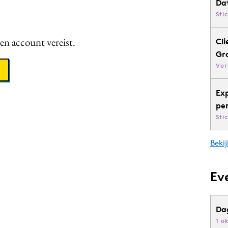
Da
Sti
een account vereist.
Cli
Gr
Vor
Ex
pe
Sti
Bekij
Ev
Da
1 o