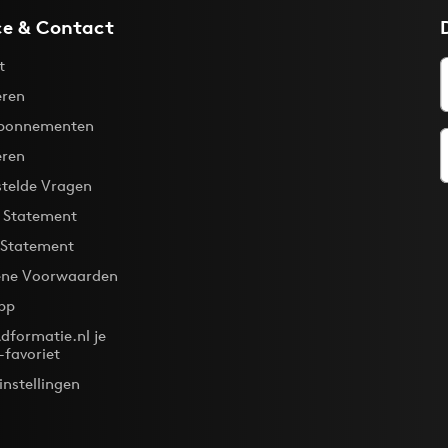
ce & Contact
t
ren
bonnementen
eren
stelde Vragen
y Statement
 Statement
ne Voorwaarden
pp
dformatie.nl je
-favoriet
instellingen