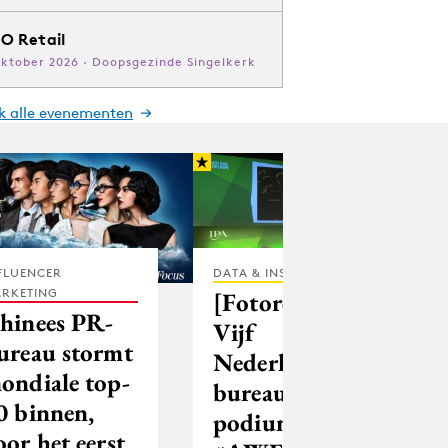
O Retail
oktober 2026 · Doopsgezinde Singelkerk
jk alle evenementen
FLUENCER
DATA & INSIGHTS
RKETING
[Fotoreportage]
hinees PR-
Vijf
ureau stormt
Nederlandse
ondiale top-
bureaus op
0 binnen,
podium
oor het eerst