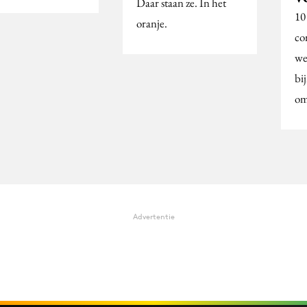
Daar staan ze. In het
10
oranje.
co
we
bi
om
Advertentie