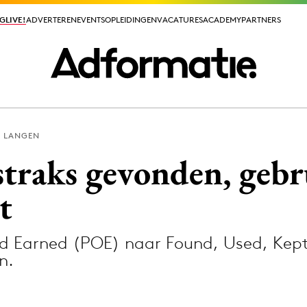
GLIVE!
GLIVE!
ADVERTEREN
ADVERTEREN
EVENTS
EVENTS
OPLEIDINGEN
OPLEIDINGEN
VACATURES
VACATURES
ACADEMY
ACADEMY
PARTNERS
PARTNERS
 LANGEN
ieuws app
straks gevonden, gebr
t
 Earned (POE) naar Found, Used, Kept
Media
n.
ormation
Merkstrategie
PR