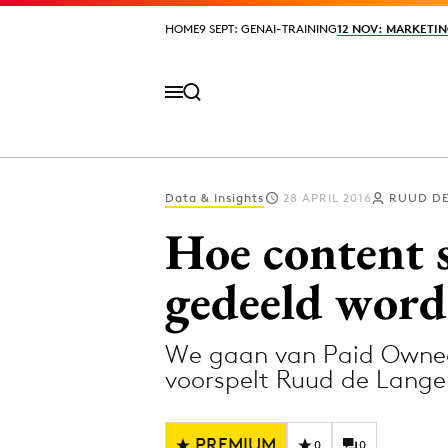
HOME
HOME
9 SEPT: GENAI-TRAINING
9 SEPT: GENAI-TRAINING
12 NOV: MARKETIN
12 NOV: MARKETIN
Data & Insights
28 APRIL 2016
RUUD DE
Volg het laatste nieuws via de Adformatie N
Hoe content 
gedeeld word
Topics
We gaan van Paid Owned
Artificial Intelligence
Design
voorspelt Ruud de Lange
Bureaus
Digital transf
Campagnes
Diversiteit
PREMIUM
0
0