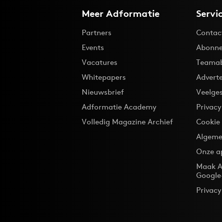
Meer Adformatie
Servi
Partners
Contac
Events
Abonne
Vacatures
Teama
Whitepapers
Advert
Nieuwsbrief
Veelge
Adformatie Academy
Privac
Volledig Magazine Archief
Cookie
Algeme
Onze a
Maak A
Google
Privacy