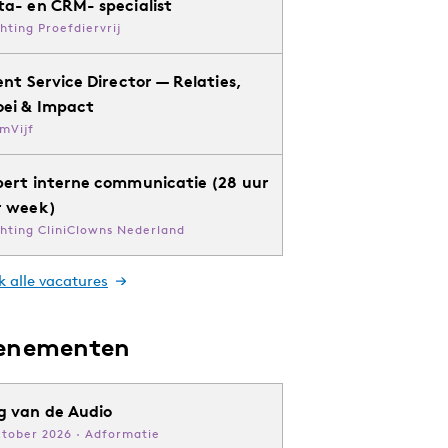
ta- en CRM- specialist
chting Proefdiervrij
ent Service Director — Relaties,
oei & Impact
mVijf
pert interne communicatie (28 uur
r week)
chting CliniClowns Nederland
k alle vacatures
enementen
g van de Audio
ktober 2026 · Adformatie