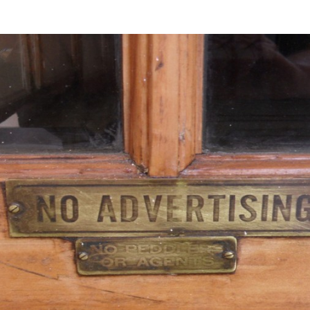
Programmatic
ering
Purpose Marketing
keting
Reputatie & crisis
nicatie