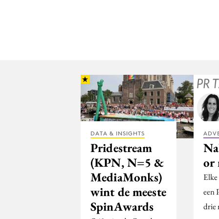
DATA & INSIGHTS
ADV
Pridestream
Na
(KPN, N=5 &
or
MediaMonks)
Elke
wint de meeste
een 
SpinAwards
drie