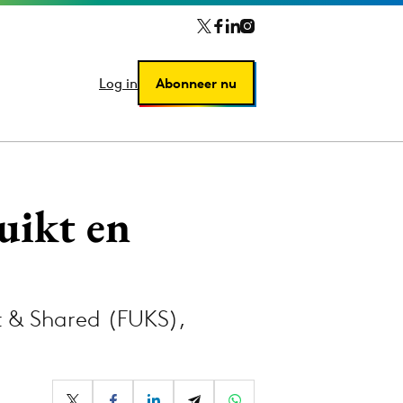
Log in
Log in
Abonneer nu
Abonneer nu
uikt en
 & Shared (FUKS),