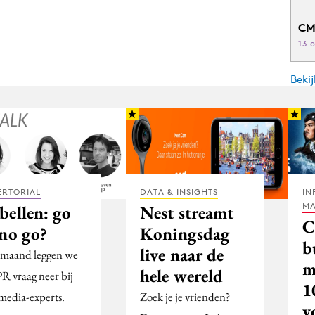
CM
13 
Beki
ERTORIAL
DATA & INSIGHTS
IN
MA
bellen: go
Nest streamt
C
 no go?
Koningsdag
b
live naar de
 maand leggen we
m
hele wereld
PR vraag neer bij
1
 media-experts.
Zoek je je vrienden?
v