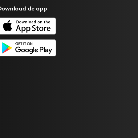
Download de
app