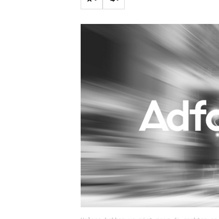
Carriere
Effectiviteit
Contentmarketing
Gedragsverand
Craft
Influencer mar
Customer Experience
Interne commu
Data & Insights
Martech