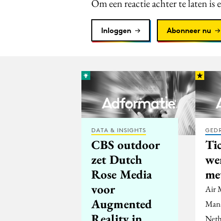
Om een reactie achter te laten is 
Inloggen
Abonneer nu
DATA & INSIGHTS
GED
CBS outdoor
Ti
zet Dutch
we
Rose Media
me
voor
Air 
Augmented
Man
Reality in
Neth