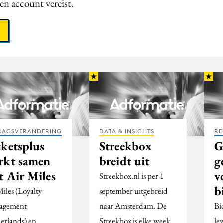
een account vereist.
RAGSVERANDERING
DATA & INSIGHTS
RE
cketsplus
Streekbox
G
rkt samen
breidt uit
g
t Air Miles
v
Streekbox.nl is per 1
b
Miles (Loyalty
september uitgebreid
agement
naar Amsterdam. De
Bi
erlands) en
Streekbox is elke week
le