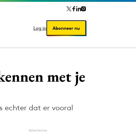
Log in
Log in
Abonneer nu
Abonneer nu
ekennen met je
s echter dat er vooral
Advertentie