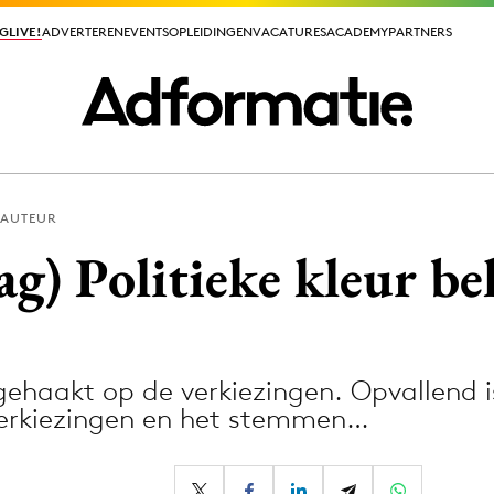
GLIVE!
GLIVE!
ADVERTEREN
ADVERTEREN
EVENTS
EVENTS
OPLEIDINGEN
OPLEIDINGEN
VACATURES
VACATURES
ACADEMY
ACADEMY
PARTNERS
PARTNERS
 AUTEUR
ieuws app
g) Politieke kleur b
ngehaakt op de verkiezingen. Opvallend i
Media
verkiezingen en het stemmen…
ormation
Merkstrategie
PR