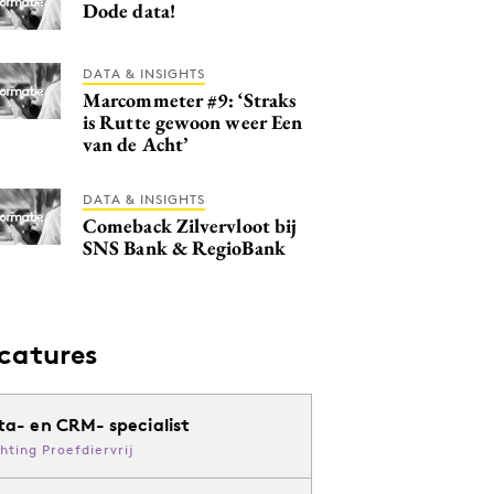
Dode data!
DATA & INSIGHTS
Marcommeter #9: ‘Straks
is Rutte gewoon weer Een
van de Acht’
DATA & INSIGHTS
Comeback Zilvervloot bij
SNS Bank & RegioBank
catures
ta- en CRM- specialist
chting Proefdiervrij