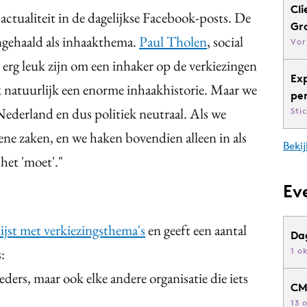
Cli
actualiteit in de dagelijkse Facebook-posts. De
Gr
angehaald als inhaakthema.
Paul Tholen
, social
Vor
u erg leuk zijn om een inhaker op de verkiezingen
Ex
k natuurlijk een enorme inhaakhistorie. Maar we
pe
Nederland en dus politiek neutraal. Als we
Sti
ene zaken, en we haken bovendien alleen in als
Bekij
 het 'moet'."
Ev
lijst met verkiezingsthema's
en geeft een aantal
Da
:
1 o
eders, maar ook elke andere organisatie die iets
CM
13 