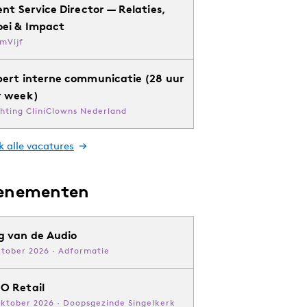
ent Service Director — Relaties,
oei & Impact
mVijf
pert interne communicatie (28 uur
r week)
chting CliniClowns Nederland
k alle vacatures
enementen
g van de Audio
ktober 2026 · Adformatie
O Retail
oktober 2026 · Doopsgezinde Singelkerk