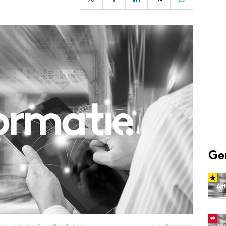
Programmatic
ering
Purpose Marketing
keting
Reputatie & crisis
nicatie
Ge