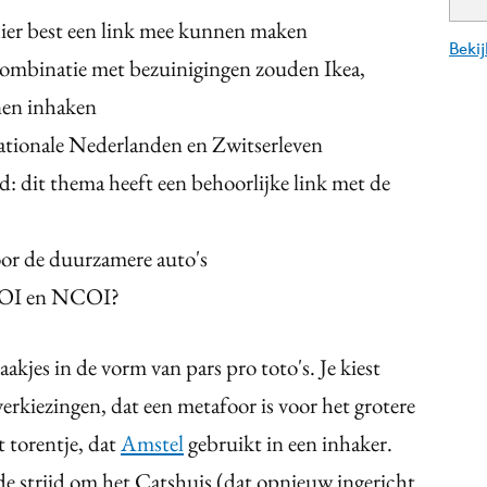
hier best een link mee kunnen maken
Beki
ombinatie met bezuinigingen zouden Ikea,
en inhaken
ationale Nederlanden en Zwitserleven
: dit thema heeft een behoorlijke link met de
or de duurzamere auto's
 LOI en NCOI?
akjes in de vorm van pars pro toto's. Je kiest
verkiezingen, dat een metafoor is voor het grotere
t torentje, dat
Amstel
gebruikt in een inhaker.
e strijd om het Catshuis (dat opnieuw ingericht