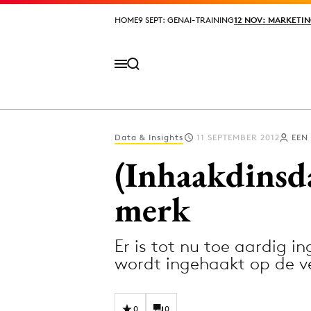
HOME
HOME
9 SEPT: GENAI-TRAINING
9 SEPT: GENAI-TRAINING
12 NOV: MARKETIN
12 NOV: MARKETIN
Data & Insights
11 SEPTEMBER 2012
EEN
Volg het laatste nieuws via de Adformatie N
(Inhaakdinsda
merk
Topics
Er is tot nu toe aardig i
Artificial Intelligence
Design
wordt ingehaakt op de 
Bureaus
Digital transf
Campagnes
Diversiteit
0
0