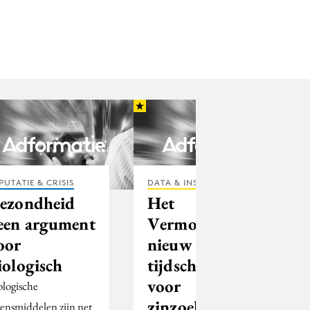
PUTATIE & CRISIS
DATA & INSIGHTS
ezondheid
Het
een argument
Vermoeden:
oor
nieuw
iologisch
tijdschrift
voor
ologische
zinzoekers
vensmiddelen zijn net